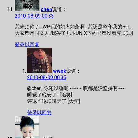
chen
说道：
2010-08-09 00:33
我来顶你了…WP玩的如火如荼啊…我还是坚守我的BO…
大家都是同类人..我买了几本UNIX下的书都没看完..悲剧
登录以回复
wwek
说道：
2010-08-09 00:35
@chen, 你还没睡呢~~~~ 哎都是没坚持啊~~
睡觉了晚安了·· [谄笑]
评论当论坛聊天了 [大笑]
登录以回复