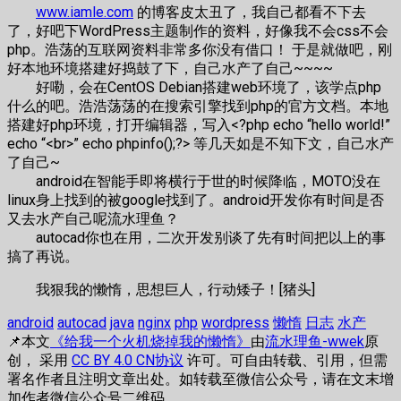
www.iamle.com
的博客皮太丑了，我自己都看不下去
了，好吧下WordPress主题制作的资料，好像我不会css不会
php。浩荡的互联网资料非常多你没有借口！ 于是就做吧，刚
好本地环境搭建好捣鼓了下，自己水产了自己~~~~
好嘞，会在CentOS Debian搭建web环境了，该学点php
什么的吧。浩浩荡荡的在搜索引擎找到php的官方文档。本地
搭建好php环境，打开编辑器，写入<?php echo “hello world!”
echo “<br>” echo phpinfo();?> 等几天如是不知下文，自己水产
了自己~
android在智能手即将横行于世的时候降临，MOTO没在
linux身上找到的被google找到了。android开发你有时间是否
又去水产自己呢流水理鱼？
autocad你也在用，二次开发别谈了先有时间把以上的事
搞了再说。
我狠我的懒惰，思想巨人，行动矮子！[猪头]
android
autocad
java
nginx
php
wordpress
懒惰
日志
水产
📌本文
《给我一个火机烧掉我的懒惰》
由
流水理鱼-wwek
原
创， 采用
CC BY 4.0 CN协议
许可。可自由转载、引用，但需
署名作者且注明文章出处。如转载至微信公众号，请在文末增
加作者微信公众号二维码。