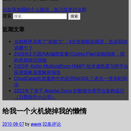
点击添加我的个人微信，加入技术讨论群
搜索
近期文章
当AI程序员有了”超能力”：4大技能框架横评，告诉我你
选哪个？
2026年2月国内AI编程套餐(Coding Plan)选购指南：我
的亲身踩坑经验
2025年 Kotlin Multiplatform (KMP) 技术成熟度与跨平台
应用策略深度解析报告
CloudCanal在表重构中的应用MySQL三表合一准实时同
步
2022年了基于 Apache Doris 的数据仓库平台架构设计
（力荐给中小公司）
给我一个火机烧掉我的懒惰
2010-08-07
by
wwek
·
32条评论