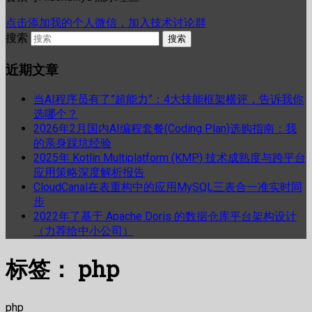
点击添加我的个人微信，加入技术讨论群
搜索
近期文章
当AI程序员有了”超能力”：4大技能框架横评，告诉我你
选哪个？
2026年2月国内AI编程套餐(Coding Plan)选购指南：我
的亲身踩坑经验
2025年 Kotlin Multiplatform (KMP) 技术成熟度与跨平台
应用策略深度解析报告
CloudCanal在表重构中的应用MySQL三表合一准实时同
步
2022年了基于 Apache Doris 的数据仓库平台架构设计
（力荐给中小公司）
标签：
php
php