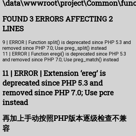
\data\wwwroot\project\Common\func
FOUND 3 ERRORS AFFECTING 2
LINES
9 | ERROR | Function split() is deprecated since PHP 5.3 and
removed since PHP 7.0; Use preg_split() instead
11 | ERROR | Function eregi() is deprecated since PHP 5.3
and removed since PHP 7.0; Use preg_match() instead
11 | ERROR | Extension ‘ereg’ is
deprecated since PHP 5.3 and
removed since PHP 7.0; Use pcre
instead
再加上手动按照PHP版本逐级检查不兼
容