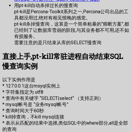
用pt-kill自动杀掉过长的慢查询
pt-kill是Percona-Toolkit系列之一,Percona公司出品的工
具都没用过,绝对有相见恨晚的感觉。
pt-kill杀掉慢查询，这算是一个简单粗暴的“熔断方案”,都
已经到了让数据库雪崩的阶段,与其业务都不可用,还不如
有损服务。
需要注意的是只结束从库的SELECT慢查询
直接上手,pt-kill常驻进程自动结束SQL
慢查询实例
以下实例作用是
* 127.0.0.1这台msyql实例上
* 字符集指定为 utf8
* 查询中有关键字 “SELECT|select” （支持正则）
* mysql帐号是 “业务mysql帐号”
* 查询时间大于60秒
* kill掉查询，不kill mysql连接
* 表示从匹配的结果中选择,类似SQL中的where部分,all是全部
的查询