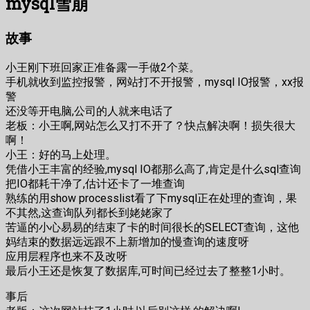
mysql雪崩
故事
小王刚下班回家正准备露一手做2个菜。
手机就收到监控报警，网站打不开报警，mysql IO报警，xx报
警
还没等开电脑,公司的人就来电话了
老板：小王啊,网站怎么又打不开了？快点解决啊！损失很大
啊！
小王：好的马上处理。
凭借小王丰富的经验,mysql IO都那么高了,肯定是什么sql查询
把IO都耗干净了,估计还卡了一堆查询
熟练的用show processlist看了下mysql正在处理的查询，果
不其然,这查询队列都长到姥姥家了
苦逼的小心易易的结束了卡的时间很长的SELECT查询，这他
妈结束的数据远远跟不上新增加的慢查询的速度呀
应用层程序也来不及改呀
最后小王还是恢复了数据库,可时间已经过去了整整1小时。
事后