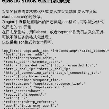
elastic stack elk日志系统
采集的日志需要格式化格式,要么在采集端做,要么在入库
elasticsearch的时候做。
在nginx中直接配置输出的日志就是json格式，可以减少格式
化日志的cpu开销
在日志采集端，用filebeat、或者logstash作为日志采集工具
可以不做任务的格式化处理，
仅仅采集json格式的文本即可。
log_format logstash_json '{"@timestamp":"$time_iso8601"
'"host":"$server_addr",'

'"clientip":"$remote_addr",'

'"remote_addr":"$remote_addr",'

'"http_x_forwarded_for":"$http_x_forwarded_for",'

'"http_x_real_ip":"$http_x_real_ip",'

'"http_cf_connecting_ip":"$http_cf_connecting_ip",'

'"size":$body_bytes_sent,'

'"responsetime":$request_time,'

'"upstreamtime":"$upstream_response_time",'

'"upstreamhost":"$upstream_addr",'

'"http_host":"$host",'

'"request":"$request",'

'"url":"$uri",'

'"referer":"$http_referer",'

'"agent":"$http_user_agent",'
