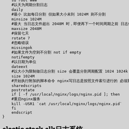
    su root www

    #以天为周期分割日志

    daily

    #最小 比如每日分割 但如果大小未到 1024M 则不分割

    minsize 1024M

    #最大 当日志文件超出 2048M 时，即便再下一个时间周期之前 日志
    maxsize 2048M

    #保留七天

    rotate 7

    #忽略错误

    missingok

    #如果文件为空则不分割 not if empty

    notifempty

    #以日期为单位

    dateext

    #以大小为限制做日志分割 size 会覆盖分割周期配置 1024 1024k 10
    size 1024M

    #开始执行附加的脚本命令 nginx写日志是按照文件索引进行的 必
    sharedscripts

    postrotate

    if [ -f /usr/local/nginx/logs/nginx.pid ]; then

    #重启nginx服务

    kill -USR1 `cat /usr/local/nginx/logs/nginx.pid`

    fi

    endscript
