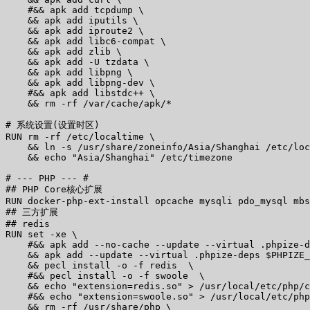
    #&& apk add tcpdump \

    && apk add iputils \

    && apk add iproute2 \

    && apk add libc6-compat \

    && apk add zlib \

    && apk add -U tzdata \

    && apk add libpng \

    && apk add libpng-dev \

    #&& apk add libstdc++ \

    && rm -rf /var/cache/apk/*

# 系统设置(设置时区)

RUN rm -rf /etc/localtime \

    && ln -s /usr/share/zoneinfo/Asia/Shanghai /etc/loc
    && echo "Asia/Shanghai" /etc/timezone

# --- PHP --- #

## PHP Core核心扩展

RUN docker-php-ext-install opcache mysqli pdo_mysql mbs
## 三方扩展

## redis

RUN set -xe \

    #&& apk add --no-cache --update --virtual .phpize-d
    && apk add --update --virtual .phpize-deps $PHPIZE_
    && pecl install -o -f redis  \

    #&& pecl install -o -f swoole  \

    && echo "extension=redis.so" > /usr/local/etc/php/c
    #&& echo "extension=swoole.so" > /usr/local/etc/php
    && rm -rf /usr/share/php \
