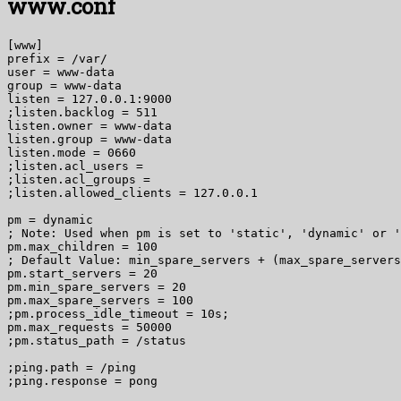
www.conf
[www]

prefix = /var/

user = www-data

group = www-data

listen = 127.0.0.1:9000

;listen.backlog = 511

listen.owner = www-data

listen.group = www-data

listen.mode = 0660

;listen.acl_users =

;listen.acl_groups =

;listen.allowed_clients = 127.0.0.1

pm = dynamic

; Note: Used when pm is set to 'static', 'dynamic' or '
pm.max_children = 100

; Default Value: min_spare_servers + (max_spare_servers
pm.start_servers = 20

pm.min_spare_servers = 20

pm.max_spare_servers = 100

;pm.process_idle_timeout = 10s;

pm.max_requests = 50000

;pm.status_path = /status

;ping.path = /ping

;ping.response = pong
