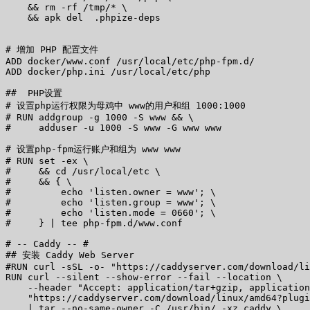
    && rm -rf /tmp/* \

    && apk del  .phpize-deps

# 增加 PHP 配置文件

ADD docker/www.conf /usr/local/etc/php-fpm.d/

ADD docker/php.ini /usr/local/etc/php

##  PHP设置

# 设置php运行权限为母鸡中 www的用户和组 1000:1000

# RUN addgroup -g 1000 -S www && \

#     adduser -u 1000 -S www -G www www

# 设置php-fpm运行账户和组为 www www

# RUN set -ex \

#     && cd /usr/local/etc \

#     && { \

#         echo 'listen.owner = www'; \

#         echo 'listen.group = www'; \

#         echo 'listen.mode = 0660'; \

#     } | tee php-fpm.d/www.conf

# -- Caddy -- #

## 安装 Caddy Web Server

#RUN curl -sSL -o- "https://caddyserver.com/download/li
RUN curl --silent --show-error --fail --location \

    --header "Accept: application/tar+gzip, application
    "https://caddyserver.com/download/linux/amd64?plugi
    | tar --no-same-owner -C /usr/bin/ -xz caddy \
