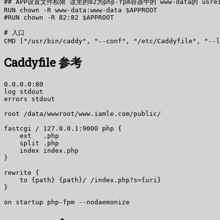
## APP设置文件权限 这里的82为php-fpm容器中的 www-data的 usreid
RUN chown -R www-data:www-data $APPROOT

#RUN chown -R 82:82 $APPROOT

# 入口

Caddyfile 参考
0.0.0.0:80

log stdout

errors stdout

root /data/wwwroot/www.iamle.com/public/

fastcgi / 127.0.0.1:9000 php {

    ext   .php

    split .php

    index index.php

}

rewrite {

    to {path} {path}/ /index.php?s={uri}

}
