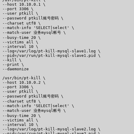
--host 10.10.0.1 \

--port 3306 \

--user ptkill \ 

--password ptkill账号密码 \

--charset utf8 \

--match-info 'SELECT|select' \ 

--match-user 业务mysql帐号 \

--busy-time 20 \

--victims all \

--interval 10 \

--log=/var/log/pt-kill-mysql-slave1.log \

--pid=/var/run/pt-kill-mysql-slave1.pid \

--kill \

--print \ 

--daemonize

/usr/bin/pt-kill \

--host 10.10.0.2 \

--port 3306 \

--user ptkill \ 

--password ptkill账号密码 \

--charset utf8 \

--match-info 'SELECT|select' \ 

--match-user 业务mysql帐号 \

--busy-time 20 \

--victims all \

--interval 10 \

--log=/var/log/pt-kill-mysql-slave2.log \

--pid=/var/run/pt-kill-mysql-slave2.pid \
