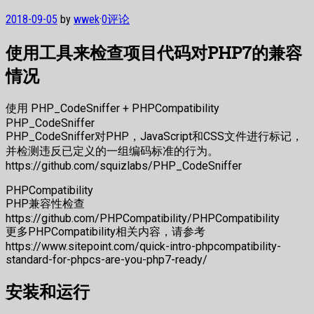
2018-09-05
by
wwek
·
0评论
使用工具来检查项目代码对PHP7的兼容
情况
使用 PHP_CodeSniffer + PHPCompatibility
PHP_CodeSniffer
PHP_CodeSniffer对PHP，JavaScript和CSS文件进行标记，
并检测违反已定义的一组编码标准的行为。
https://github.com/squizlabs/PHP_CodeSniffer
PHPCompatibility
PHP兼容性检查
https://github.com/PHPCompatibility/PHPCompatibility
更多PHPCompatibility相关内容，请参考
https://www.sitepoint.com/quick-intro-phpcompatibility-
standard-for-phpcs-are-you-php7-ready/
安装和运行