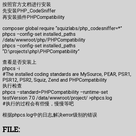
按照官方文档进行安装
先安装PHP_CodeSniffer
再安装插件PHPCompatibility
composer global require “squizlabs/php_codesniffer=*”
phpcs –config-set installed_paths
/data/wwwroot/php/PHPCompatibility
phpcs –config-set installed_paths
“D:\projects\php\PHPCompatibility”
查看是否安装上
phpcs -i
#The installed coding standards are MySource, PEAR, PSR1,
PSR12, PSR2, Squiz, Zend and PHPCompatibility
执行检查
phpcs –standard=PHPCompatibility –runtime-set
testVersion 7.0 /data/wwwroot/project/ >phpcs.log
#执行的过程会有些慢，慢慢等吧
根据phpcs.log中的日志,解决error级别的错误
FILE: