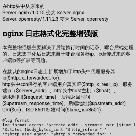
在http头中从原来的
Server: nginx/1.0.15 变为 Server: nginx
Server: openresty/1.11.2.3 变为 Server: openresty
nginx 日志格式化完整增强版
本完整增强版主要解决了后端执行时间的记录、哪台后端处理
的、日志集中化后日志来自于哪台服务器ip、cdn传过来的客
户端ip等扩展等问题。
在默认的nginx日志上,扩展增加了http头中代理服务器
ip($http_x_forwarded_for)、
http头中cdn保存的客户端用户真实IP($http_x_real_ip)、服务
端ip（$server_addr）、http头中host主机（$host）、
请求时间($request_time)、后端返回时间
($upstream_response_time)、后端地址($upstream_addr)、
URI($uri)、ISO 8601标准时间($time_iso8601)
#log format

log_format access '$remote_addr - $remote_user [$time_l
'$status $body_bytes_sent "$http_referer" '

'"$http_user_agent" "$http_x_forwarded_for" '
