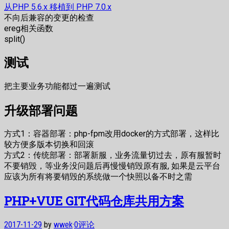
从PHP 5.6.x 移植到 PHP 7.0.x
不向后兼容的变更的检查
ereg相关函数
split()
测试
把主要业务功能都过一遍测试
升级部署问题
方式1：容器部署：php-fpm改用docker的方式部署，这样比
较方便多版本切换和回滚
方式2：传统部署：部署新服，业务流量切过去，原有服暂时
不要销毁，等业务没问题后再慢慢销毁原有服, 如果是云平台
应该为所有将要销毁的系统做一个快照以备不时之需
PHP+VUE GIT代码仓库共用方案
2017-11-29
by
wwek
·
0评论