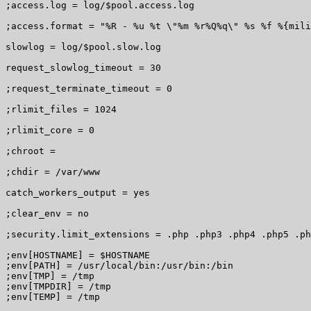
;access.log = log/$pool.access.log

;access.format = "%R - %u %t \"%m %r%Q%q\" %s %f %{mili
slowlog = log/$pool.slow.log

request_slowlog_timeout = 30

;request_terminate_timeout = 0

;rlimit_files = 1024

;rlimit_core = 0

;chroot =

;chdir = /var/www

catch_workers_output = yes

;clear_env = no

;security.limit_extensions = .php .php3 .php4 .php5 .ph
;env[HOSTNAME] = $HOSTNAME

;env[PATH] = /usr/local/bin:/usr/bin:/bin

;env[TMP] = /tmp

;env[TMPDIR] = /tmp

;env[TEMP] = /tmp
