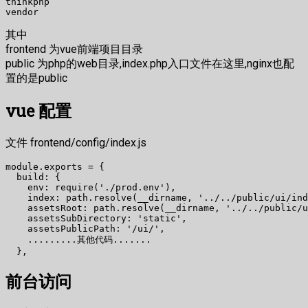
thinkphp

其中
frontend 为vue前端项目目录
public 为php的web目录,index.php入口文件在这里,nginx也配
置的是public
vue 配置
文件 frontend/config/index.js
module.exports = {

  build: {

    env: require('./prod.env'),

    index: path.resolve(__dirname, '../../public/ui/ind
    assetsRoot: path.resolve(__dirname, '../../public/u
    assetsSubDirectory: 'static',

    assetsPublicPath: '/ui/',

    .........其他代码.......

前台访问