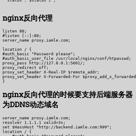
'"status":"$status"}';

nginx反向代理
listen 80;

#listen [::]:80;

server_name proxy.iamle.com;

location / {

#auth_basic "Password please";

#auth_basic_user_file /usr/local/nginx/conf/htpasswd;

proxy_pass http://127.0.0.1:5601/;

proxy_redirect off;

proxy_set_header X-Real-IP $remote_addr;

proxy_set_header X-Forwarded-For $proxy_add_x_forwarded
nginx反向代理的时候要支持后端服务器
为DDNS动态域名
server_name proxy.iamle.com;

resolver 1.1.1.1 valid=3s;

set $HassHost "http://backend.iamle.com:999";

location / {
