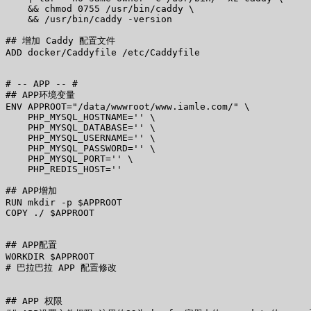
    && chmod 0755 /usr/bin/caddy \

    && /usr/bin/caddy -version

## 增加 Caddy 配置文件

ADD docker/Caddyfile /etc/Caddyfile

# -- APP -- #

## APP环境变量

ENV APPROOT="/data/wwwroot/www.iamle.com/" \

    PHP_MYSQL_HOSTNAME='' \

    PHP_MYSQL_DATABASE='' \

    PHP_MYSQL_USERNAME='' \

    PHP_MYSQL_PASSWORD='' \

    PHP_MYSQL_PORT='' \

    PHP_REDIS_HOST=''

## APP增加

RUN mkdir -p $APPROOT

COPY ./ $APPROOT

## APP配置

WORKDIR $APPROOT

# 巴拉巴拉 APP 配置修改

## APP 权限
