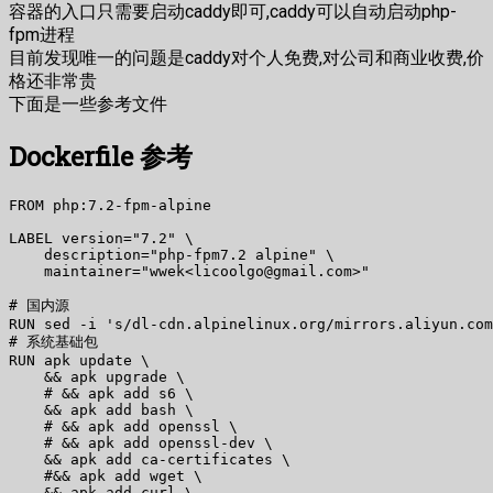
容器的入口只需要启动caddy即可,caddy可以自动启动php-
fpm进程
目前发现唯一的问题是caddy对个人免费,对公司和商业收费,价
格还非常贵
下面是一些参考文件
Dockerfile 参考
FROM php:7.2-fpm-alpine

LABEL version="7.2" \

    description="php-fpm7.2 alpine" \

    maintainer="wwek<licoolgo@gmail.com>"

# 国内源

RUN sed -i 's/dl-cdn.alpinelinux.org/mirrors.aliyun.com
# 系统基础包

RUN apk update \

    && apk upgrade \

    # && apk add s6 \

    && apk add bash \

    # && apk add openssl \

    # && apk add openssl-dev \

    && apk add ca-certificates \

    #&& apk add wget \

    && apk add curl \
