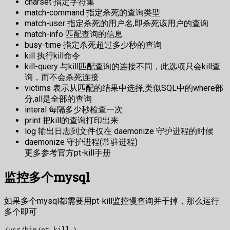
charset 指定字符集
match-command 指定杀死的查询类型
match-user 指定杀死的用户名,即杀死该用户的查询
match-info 匹配查询的信息
busy-time 指定杀死超过多少秒的查询
kill 执行kill命令
kill-query 与kill匹配查询的连接不同，此选项只会kill查
询，而不会杀死连接
victims 表示从匹配的结果中选择,类似SQL中的where部
分,all是全部的查询
interal 每隔多少秒检查一次
print 把kill的查询打印出来
log 输出日志到文件仅在 daemonize 守护进程的时候
daemonize 守护进程(常驻进程)
更多参考官方pt-kill手册
监控多个mysql
如果多个mysql都需要用pt-kill监控慢查询并干掉，那么运行
多个即可
/usr/bin/pt-kill \
