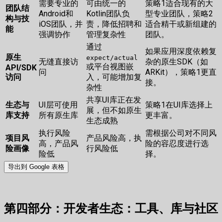
需要专业的
可由统一的
策略1适合现有的大
团队结
Android和
Kotlin团队负
型专业团队，策略2
构与技
iOS团队，并
责，降低招聘和
适合精干或新组建的
能
强调协作
管理复杂性
团队。
通过
如果应用深度依赖复
原生
expect/actual
无缝直接访
杂的原生SDK（如
或平台视图嵌
API/SDK
问
ARKit），策略1更直
访问
入，可能增加复
接。
杂性
共享UI库正在发
生态与
UI层可使用
策略1在UI库选择上
展，但不如原生
库支持
所有原生库
更丰富。
生态成熟
执行风险
需根据公司对不同风
项目风
产品风险高，执
高，产品风
险的容忍度进行选
险画像
行风险低
险低
择。
导出到 Google 表格
第四部分：开发者生态：工具、库与社区