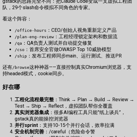
gstack的思路完全不同：把Claude Code变成一支虚拟工程团
队，29个slash命令模拟不同角色的专家。
看这个阵容：
：CEO/创始人视角重新定义产品
/office-hours
：工程经理锁定架构和数据流
/plan-eng-review
：QA负责人测试并自动提交修复
/qa
：首席安全官做OWASP Top 10威胁模型
/cso
：发布工程师同步main、运行测试、推送PR
/ship
还有
这种神器——直接控制真实Chromium浏览器，支
/browse
持headed模式，cookie同步。
好在哪
工程化流程最完整
：Think → Plan → Build → Review →
Test → Ship → Reflect，虚拟团队帮你全覆盖
真实浏览器集成
：很多AI编程工具只能”纸上谈兵”，
gstack真的能操控浏览器
并行sprint
：支持10-15个并行会话，效率拉满
安全机制完善
：/careful（危险命令警