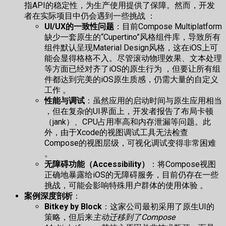
指API的稳定性，为生产使用提供了保障。然而，开发
者在实际项目中仍会遇到一些挑战 ：
UI/UX的一致性问题
：目前Compose Multiplatform
缺少一套原生的“Cupertino”风格组件库，导致所有
组件默认呈现Material Design风格，这在iOS上可
能会显得格格不入。尽管滚动物理效果、文本处理
等方面已经对齐了iOS的原生行为 ，但要让所有组
件都达到完美的iOS原生质感，仍需大量的自定义
工作 。
性能与调试
：虽然应用的启动时间与原生应用相当
，但在复杂的UI界面上，开发者报告了布局卡顿
（jank）、CPU占用率高和内存泄漏等问题。此
外，由于Xcode的视图调试工具无法检查
Compose的视图层级，可视化调试变得非常困难
。
无障碍功能（Accessibility）
：将Compose视图
正确地暴露给iOS的无障碍服务，目前仍存在一些
挑战，可能会影响特殊用户群体的使用体验 。
案例深度剖析
：
Bitkey by Block
：这家公司最初采用了原生UI的
策略，但后来
主动迁移到了Compose