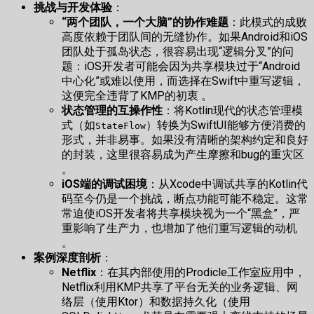
挑战与开发体验
：
“两个团队，一个大脑”的协作难题
：此模式的成败
高度依赖于团队间的无缝协作。如果Android和iOS
团队处于孤岛状态，很容易出现“逻辑分叉”的问
题：iOS开发者可能会因为共享模块过于“Android
中心化”或难以使用，而选择在Swift中重写逻辑，
这便完全违背了KMP的初衷 。
状态管理的互操作性
：将Kotlin现代的状态管理模
式（如
）转换为SwiftUI能够方便消费的
StateFlow
形式，并非易事。如果没有清晰的架构约定和良好
的封装，这里很容易成为产生摩擦和bug的重灾区
。
iOS端的调试困境
：从Xcode中调试共享的Kotlin代
码至今仍是一个挑战，断点功能可能不稳定。这常
常迫使iOS开发者将共享模块视为一个“黑盒”，严
重影响了生产力，也增加了他们重写逻辑的动机
。
案例深度剖析
：
Netflix
：在其内部使用的Prodicle工作室应用中，
Netflix利用KMP共享了平台无关的业务逻辑、网
络层（使用Ktor）和数据持久化（使用