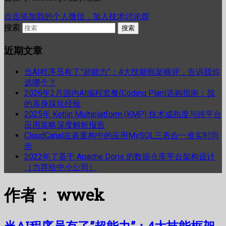
点击添加我的个人微信，加入技术讨论群
搜索
近期文章
当AI程序员有了”超能力”：4大技能框架横评，告诉我你
选哪个？
2026年2月国内AI编程套餐(Coding Plan)选购指南：我
的亲身踩坑经验
2025年 Kotlin Multiplatform (KMP) 技术成熟度与跨平台
应用策略深度解析报告
CloudCanal在表重构中的应用MySQL三表合一准实时同
步
2022年了基于 Apache Doris 的数据仓库平台架构设计
（力荐给中小公司）
作者：
wwek
当AI程序员有了”超能力”：4大技能框架