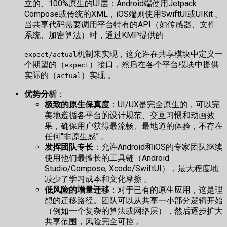
立的、100%原生的UI层：Android端使用Jetpack
Compose或传统的XML，iOS端则使用SwiftUI或UIKit 。
当共享代码需要调用平台特有的API（如传感器、文件
系统、加密算法）时，通过KMP提供的
机制来实现，这允许在共享模块中定义一
expect/actual
个期望的（
）接口，然后在各个平台模块中提供
expect
实际的（
）实现 。
actual
优势分析
：
极致的原生保真度
：UI/UX是完全原生的，可以完
美地遵循各平台的设计规范、交互习惯和动画效
果，确保用户获得最流畅、最地道的体验，不存在
任何“非原生感” 。
发挥团队专长
：允许Android和iOS的专家团队继续
使用他们最擅长的工具链（Android
Studio/Compose, Xcode/SwiftUI），最大程度地
减少了学习成本和文化摩擦 。
低风险的增量迁移
：对于已有的原生应用，这是理
想的迁移路径。团队可以从共享一小部分逻辑开始
（例如一个复杂的算法或网络层），然后逐步扩大
共享范围，风险完全可控 。