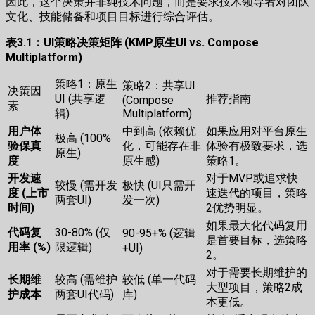
因此，这个决策并非纯技术问题，而是要求技术领导者对团队
文化、技能储备和项目目标进行综合评估。
表3.1：UI策略决策矩阵 (KMP原生UI vs. Compose
Multiplatform)
策略1：原生
策略2：共享UI
决策因
UI (共享逻
推荐指南
(Compose
素
辑)
Multiplatform)
用户体
中到高 (依赖优
如果应用对平台原生
极高 (100%
验保真
化，可能存在非
体验有极致要求，选
原生)
度
原生感)
策略1。
开发速
对于MVP或追求快
较慢 (需开发
极快 (UI只需开
度 (上市
速迭代的项目，策略
两套UI)
发一次)
时间)
2优势明显。
如果最大化代码复用
代码复
30-80% (仅
90-95+% (逻辑
是首要目标，选策略
用率 (%)
限逻辑)
+UI)
2。
对于需要长期维护的
长期维
较高 (需维护
较低 (单一代码
大型项目，策略2成
护成本
两套UI代码)
库)
本更低。