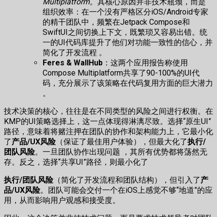
Multiplatform
。其核心原因并非技术瓶颈，而是
组织效率：在一个没有严格区分iOS/Android专家
的精干团队中，频繁在Jetpack Compose和
SwiftUI之间切换上下文，既繁琐又容易出错。统
一的UI代码库提升了他们对功能一致性的信心，并
简化了开发流程 。
Feres & WallHub
：这两个应用报告称使用
Compose Multiplatform共享了90-100%的UI代
码，充分展示了该策略在代码复用方面的巨大潜力
。
技术决策的核心，往往是在不同类型的风险之间进行权衡。在
KMP的UI策略选择上，这一点体现得淋漓尽致。选择“原生UI”
路径，意味着将赌注押在团队的协作和架构能力上，它最小化
了
产品/UX风险
（保证了最佳用户体验），但最大化了
执行/
团队风险
。一旦团队协作出现问题 ，其所有优势都将荡然无
存。反之，选择“共享UI”路径，则最小化了
执行/团队风险
（简化了开发流程和团队结构），但引入了
产
品/UX风险
。团队可能会交付一个在iOS上感觉不够“地道”的应
用，从而影响用户观感和接受度。