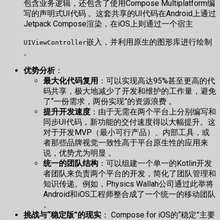
包含业务逻辑，还包含了使用Compose Multiplatform编
写的声明式UI代码 。这套共享的UI代码在Android上通过
Jetpack Compose渲染，在iOS上则通过一个宿主
嵌入，并利用原生的图形库进行绘制
UIViewController
。
优势分析
：
最大化代码复用
：可以实现高达95%甚至更高的代
码共享，极大地减少了开发和维护的工作量，避免
了“一份需求，两份实现”的资源浪费 。
提升开发速度
：由于无需在两个平台上分别编写和
同步UI代码，新功能的交付速度得以大幅提升。这
对于开发MVP（最小可行产品）、内部工具，或
者那些品牌视觉一致性高于平台原生性的应用来
说，优势尤为明显 。
统一的团队结构
：可以组建一个单一的Kotlin开发
者团队来负责两个平台的开发，简化了团队管理和
知识传递。例如，Physics Wallah公司通过此举将
Android和iOS工程师整合成了一个统一的移动团队
。
挑战与“稳定版”的现实
： Compose for iOS的“稳定”主要