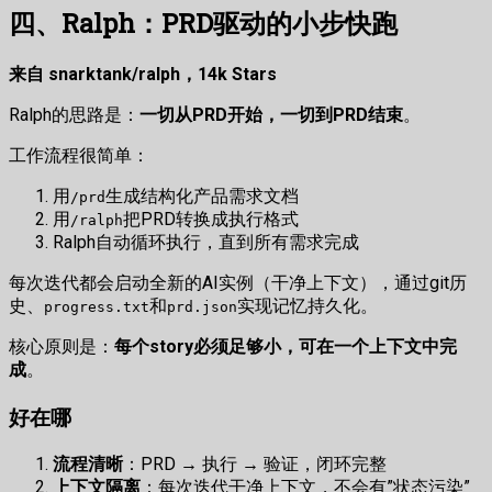
四、Ralph：PRD驱动的小步快跑
来自 snarktank/ralph，14k Stars
Ralph的思路是：
一切从PRD开始，一切到PRD结束
。
工作流程很简单：
用
生成结构化产品需求文档
/prd
用
把PRD转换成执行格式
/ralph
Ralph自动循环执行，直到所有需求完成
每次迭代都会启动全新的AI实例（干净上下文），通过git历
史、
和
实现记忆持久化。
progress.txt
prd.json
核心原则是：
每个story必须足够小，可在一个上下文中完
成
。
好在哪
流程清晰
：PRD → 执行 → 验证，闭环完整
上下文隔离
：每次迭代干净上下文，不会有”状态污染”