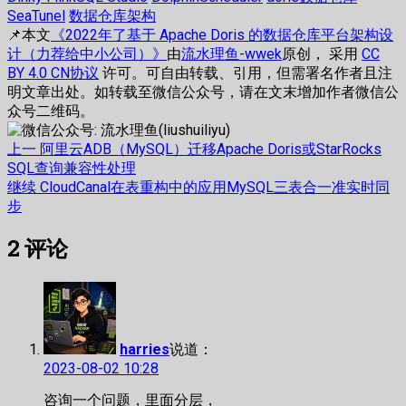
SeaTunel
数据仓库架构
📌本文
《2022年了基于 Apache Doris 的数据仓库平台架构设
计（力荐给中小公司）》
由
流水理鱼-wwek
原创， 采用
CC
BY 4.0 CN协议
许可。可自由转载、引用，但需署名作者且注
明文章出处。如转载至微信公众号，请在文末增加作者微信公
众号二维码。
文
上
上一
阿里云ADB（MySQL）迁移Apache Doris或StarRocks
篇
SQL查询兼容性处理
章
文
下
继续
CloudCanal在表重构中的应用MySQL三表合一准实时同
章：
篇
步
导
文
航
2
评论
章：
harries
说道：
2023-08-02 10:28
咨询一个问题，里面分层，