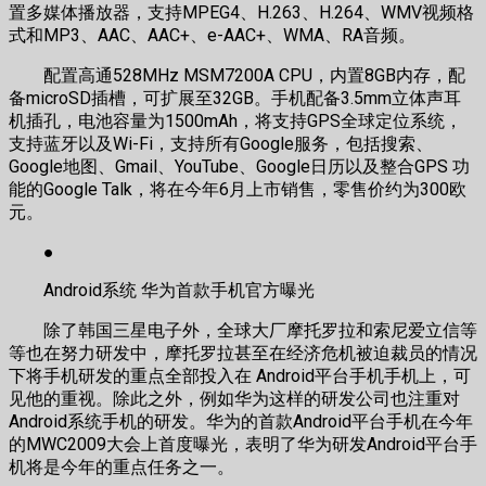
置多媒体播放器，支持MPEG4、H.263、H.264、WMV视频格
式和MP3、AAC、AAC+、e-AAC+、WMA、RA音频。
配置高通528MHz MSM7200A CPU，内置8GB内存，配
备microSD插槽，可扩展至32GB。手机配备3.5mm立体声耳
机插孔，电池容量为1500mAh，将支持GPS全球定位系统，
支持蓝牙以及Wi-Fi，支持所有Google服务，包括搜索、
Google地图、Gmail、YouTube、Google日历以及整合GPS 功
能的Google Talk，将在今年6月上市销售，零售价约为300欧
元。
●
Android系统 华为首款手机官方曝光
除了韩国三星电子外，全球大厂摩托罗拉和索尼爱立信等
等也在努力研发中，摩托罗拉甚至在经济危机被迫裁员的情况
下将手机研发的重点全部投入在 Android平台手机手机上，可
见他的重视。除此之外，例如华为这样的研发公司也注重对
Android系统手机的研发。华为的首款Android平台手机在今年
的MWC2009大会上首度曝光，表明了华为研发Android平台手
机将是今年的重点任务之一。