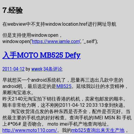
7.经验
在webview中不支持window.location.href进行网址导航
但是支持使用window.open，
window.open(‘
https://www.iamle.com
‘, ‘_self’);
入手MOTO MB525 Defy
2011-04-12
by
wwek
·
34条评论
早就想买一个android系统机了，思量再三选出几款中意的
android机，最后选定的是
MB525
。延续我以往的水货精神，
果断淘宝港水。
昨天2140元淘宝拍下销往香港的机机，卖家包邮发的顺丰。
顺丰非常给力啊，这不刚刚2011-04-12 20:33:13拿到快递。
淘宝收货清点发的各种东西是否齐全，配件是否完好。当
然最主要的手机也的好好检查。查询手机的IMEI MSN 和 手机
上#*06# 是否吻合。 moto imei手机产地查询地址。
http://www.moto110.com/
。我的
mb525查询出来无生产地
，