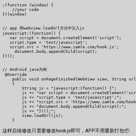
;(function (window) {

    //your code

})(window)

// app 用webview.loadUrl方法中注入js

javascript:(function() {

   var script = document.createElement('script');

   script.type = 'text/javascript';

   script.src = 'https://www.iamle.com/hook.js';

     document.body.appendChild(script);

})();

// Android java为例

 @Override

    public void onPageFinished(WebView view, String url
    {

        String js = "javascript:(function() {";

        js += "var script = document.createElement('scr
        js += "script.type = 'text/javascript';";

        js += "script.src = 'https://www.iamle.com/hook
        js += "document.body.appendChild(script);";

        js += "})();";

        view.loadUrl(js);

这样后续修改只需要修改hook.js即可，APP不用重新打包📦