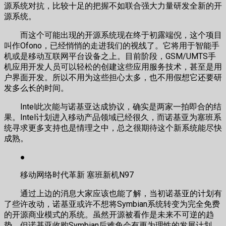
源系统对抗，比较十足的把握不如联合强大力量研发全新的开
源系统。
而这个可能出现的开源系统现在终于初露端倪，这个项目
叫作Ofono，已经悄悄的走进我们的视线了。它将用于智能手
机或是移动互联网平台设备之上。目前阶段，GSM/UMTS手
机应用开发人员可以轻松的创建这些应用服务技术，甚至是用
户界面开发。所以不用为这些担心太多，也不用假想它还要研
发多么长的时间。
Intel此次能与诺基亚达成协议，确实是两家一拍即合的结
果。Intel计划进入移动产品领域已经很久，而诺基亚为塞班系
统寻求更多支持也是情理之中，总之很期待这个新系统能尽快
成熟。
●
移动网络时代革新 塞班新机N97
通过上边的消息大家应该也能了解，当初诺基亚的计划有
了些许改动，诺基亚或许不想将Symbian系统转变为完全免费
的开源商业模式的系统。虽然开源被看作是未来不可逆的趋
势，但诺基亚收购Symbian后难免会有更为理性的发展计划。