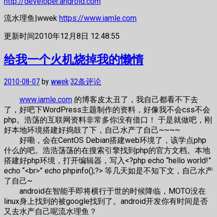
http://developer.android.com
流水理鱼|wwek
https://www.iamle.com
更新时间2010年12月8日 12:48:55
给我一个火机烧掉我的懒惰
2010-08-07
by
wwek
·
32条评论
www.iamle.com
的博客皮太丑了，我自己都看不下去
了，好吧下WordPress主题制作的资料，好像我不会css不会
php。浩荡的互联网资料非常多你没有借口！ 于是就做吧，刚
好本地环境搭建好捣鼓了下，自己水产了自己~~~~
好嘞，会在CentOS Debian搭建web环境了，该学点php
什么的吧。浩浩荡荡的在搜索引擎找到php的官方文档。本地
搭建好php环境，打开编辑器，写入<?php echo “hello world!”
echo “<br>” echo phpinfo();?> 等几天如是不知下文，自己水产
了自己~
android在智能手即将横行于世的时候降临，MOTO没在
linux身上找到的被google找到了。android开发你有时间是否
又去水产自己呢流水理鱼？