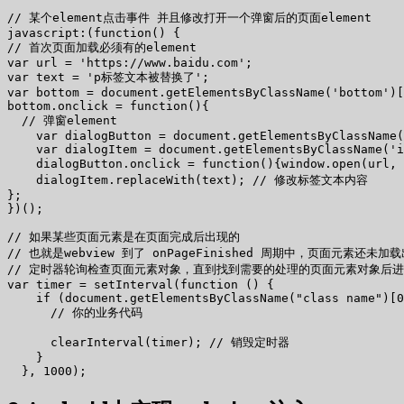
// 某个element点击事件 并且修改打开一个弹窗后的页面element

javascript:(function() {

// 首次页面加载必须有的element

var url = 'https://www.baidu.com';

var text = 'p标签文本被替换了';

var bottom = document.getElementsByClassName('bottom')[
bottom.onclick = function(){

  // 弹窗element

    var dialogButton = document.getElementsByClassName(
    var dialogItem = document.getElementsByClassName('i
    dialogButton.onclick = function(){window.open(url
    dialogItem.replaceWith(text); // 修改标签文本内容

};

})();

// 如果某些页面元素是在页面完成后出现的

// 也就是webview 到了 onPageFinished 周期中，页面元素还未
// 定时器轮询检查页面元素对象，直到找到需要的处理的页面元素对象后进
var timer = setInterval(function () {

    if (document.getElementsByClassName("class name")[0
      // 你的业务代码

      clearInterval(timer); // 销毁定时器

    }
