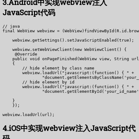
3.Android中实现webview注入
JavaScript代码
// java

final WebView webview = (WebView)findViewById(R.id.brow
    webview.getSettings().setJavaScriptEnabled(true);

    webview.setWebViewClient(new WebViewClient() {

     @Override

    public void onPageFinished(WebView view, String url
    {

        // hide element by class name

        webview.loadUrl("javascript:(function() { " +

                "document.getElementsByClassName('your_
        // hide element by id

        webview.loadUrl("javascript:(function() { " +

                "document.getElementById('your_id_name'
    }

    });

4.iOS中实现webview注入JavaScript代
码