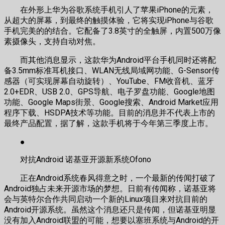
在外形上华为谷歌系统手机引人了苹果iPhone的元素，
从超大的屏幕，到最终的触摸体验，它将实现iPhone与谷歌
手机完美的的结合。它配备了3.8英寸的全触屏，内置500万像
素摄像头，支持自动对焦。
而其他消息显示，这款华为Android平台手机同时还将配
备3.5mm标准耳机接口、WLAN无线局域网功能、G-Sensor传
感器（可实现屏幕自动旋转）、YouTube、FM收音机、蓝牙
2.0+EDR、USB 2.0、GPS导航、电子罗盘功能、Google地图
功能、Google Maps街景、Google搜索、Android Market应用
程序下载、HSDPA技术等功能。目前的消息并不代表上市的
最终产品配置，据了解，这款手机将于今年第三季度上市。
●
对抗Android 诺基亚开源新系统Ofono
正在Android系统春风得意之时，一个最新的传闻打破了
Android独占未来开源市场的梦想。日前有传闻称，诺基亚将
会与英特尔合作共同启动一个新的Linux项目来对抗目前的
Android开源系统。虽然这个消息还只是传闻，但诺基亚明显
没有加入Android联盟的可能，想要以塞班系统与Android的开