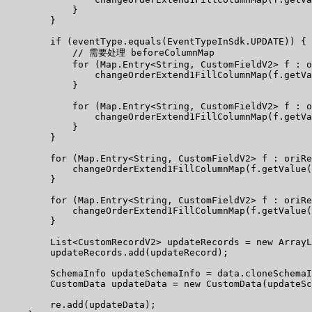
            }

        }

        if (eventType.equals(EventTypeInSdk.UPDATE)) {

            // 需要处理 beforeColumnMap

            for (Map.Entry<String, CustomFieldV2> f : o
                changeOrderExtend1FillColumnMap(f.getVa
            }

            for (Map.Entry<String, CustomFieldV2> f : o
                changeOrderExtend1FillColumnMap(f.getVa
            }

        }

        for (Map.Entry<String, CustomFieldV2> f : oriRe
            changeOrderExtend1FillColumnMap(f.getValue(
        }

        for (Map.Entry<String, CustomFieldV2> f : oriRe
            changeOrderExtend1FillColumnMap(f.getValue(
        }

        List<CustomRecordV2> updateRecords = new ArrayL
        updateRecords.add(updateRecord);

        SchemaInfo updateSchemaInfo = data.cloneSchemaI
        CustomData updateData = new CustomData(updateSc
        re.add(updateData);
