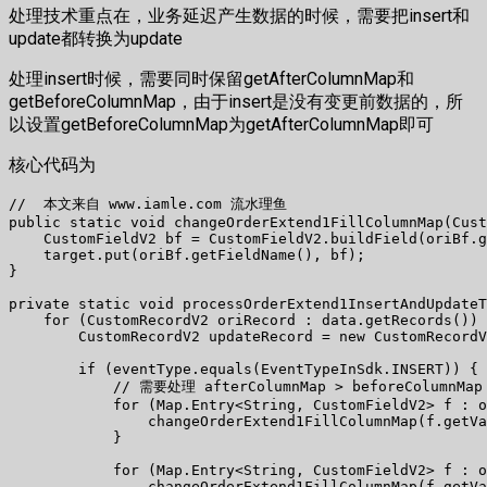
处理技术重点在，业务延迟产生数据的时候，需要把insert和
update都转换为update
处理insert时候，需要同时保留getAfterColumnMap和
getBeforeColumnMap，由于insert是没有变更前数据的，所
以设置getBeforeColumnMap为getAfterColumnMap即可
核心代码为
//  本文来自 www.iamle.com 流水理鱼

public static void changeOrderExtend1FillColumnMap(Cust
    CustomFieldV2 bf = CustomFieldV2.buildField(oriBf.g
    target.put(oriBf.getFieldName(), bf);

}

private static void processOrderExtend1InsertAndUpdateT
    for (CustomRecordV2 oriRecord : data.getRecords()) 
        CustomRecordV2 updateRecord = new CustomRecordV
        if (eventType.equals(EventTypeInSdk.INSERT)) {

            // 需要处理 afterColumnMap > beforeColumnMap

            for (Map.Entry<String, CustomFieldV2> f : o
                changeOrderExtend1FillColumnMap(f.getVa
            }

            for (Map.Entry<String, CustomFieldV2> f : o
                changeOrderExtend1FillColumnMap(f.getVa