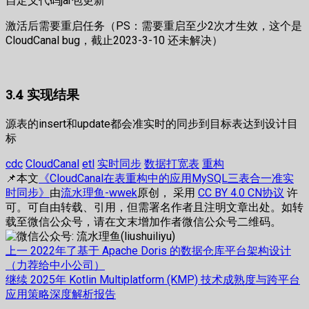
自定义代码jar包更新
激活后需要重启任务（PS：需要重启至少2次才生效，这个是
CloudCanal bug，截止2023-3-10 还未解决）
3.4 实现结果
源表的insert和update都会准实时的同步到目标表达到设计目
标
cdc
CloudCanal
etl
实时同步
数据打宽表
重构
📌本文
《CloudCanal在表重构中的应用MySQL三表合一准实
时同步》
由
流水理鱼-wwek
原创， 采用
CC BY 4.0 CN协议
许
可。可自由转载、引用，但需署名作者且注明文章出处。如转
载至微信公众号，请在文末增加作者微信公众号二维码。
文
上
上一
2022年了基于 Apache Doris 的数据仓库平台架构设计
篇
（力荐给中小公司）
章
文
下
继续
2025年 Kotlin Multiplatform (KMP) 技术成熟度与跨平台
章：
篇
应用策略深度解析报告
导
文