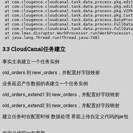
 at com.clougence.cloudcanal.task.data.process.pkg.edit
 at com.clougence.cloudcanal.task.data.process.pkg.edit
 at com.clougence.cloudcanal.task.data.process.pkg.V2Pk
 at com.clougence.cloudcanal.task.data.process.pkg.Cust
 at com.clougence.cloudcanal.task.data.process.DataProc
 at com.clougence.cloudcanal.task.data.process.FullData
 at com.clougence.cloudcanal.task.data.process.FullData
 at com.lmax.disruptor.WorkProcessor.run(WorkProcessor.
3.3 CloudCanal任务建立
事实主表建立一个任务实例
old_orders 到 new_orders，并配置好字段映射
业务延迟产生数据的表建立一个任务实例
old_orders_extend1 到 new_orders，并配置好字段映射
old_orders_extend2 到 new_orders，并配置好字段映射
建立任务时在配置时候 数据处理 界面上传自定义代码的jar包