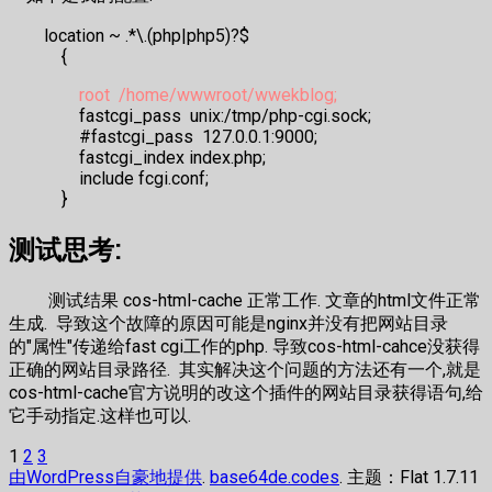
location ~ .*\.(php|php5)?$
{
root /home/wwwroot/wwekblog;
fastcgi_pass unix:/tmp/php-cgi.sock;
#fastcgi_pass 127.0.0.1:9000;
fastcgi_index index.php;
include fcgi.conf;
}
测试思考:
测试结果 cos-html-cache 正常工作. 文章的html文件正常
生成. 导致这个故障的原因可能是nginx并没有把网站目录
的"属性"传递给fast cgi工作的php. 导致cos-html-cahce没获得
正确的网站目录路径. 其实解决这个问题的方法还有一个,就是
cos-html-cache官方说明的改这个插件的网站目录获得语句,给
它手动指定.这样也可以.
文
1
2
3
由WordPress自豪地提供
.
base64de.codes
. 主题：Flat 1.7.11