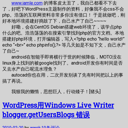
www.iamle.com
的博客皮太丑了，我自己都看不下去
了，好吧下WordPress主题制作的资料，好像我不会css不会
php。浩荡的互联网资料非常多你没有借口！ 于是就做吧，刚
好本地环境搭建好捣鼓了下，自己水产了自己~~~~
好嘞，会在CentOS Debian搭建web环境了，该学点php
什么的吧。浩浩荡荡的在搜索引擎找到php的官方文档。本地
搭建好php环境，打开编辑器，写入<?php echo “hello world!”
echo “<br>” echo phpinfo();?> 等几天如是不知下文，自己水产
了自己~
android在智能手即将横行于世的时候降临，MOTO没在
linux身上找到的被google找到了。android开发你有时间是否
又去水产自己呢流水理鱼？
autocad你也在用，二次开发别谈了先有时间把以上的事
搞了再说。
我狠我的懒惰，思想巨人，行动矮子！[猪头]
WordPress用Windows Live Writer
blogger.getUsersBlogs 错误
2010-02-20
by
wwek
·
10条评论