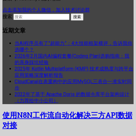
点击添加我的个人微信，加入技术讨论群
搜索
近期文章
当AI程序员有了”超能力”：4大技能框架横评，告诉我你
选哪个？
2026年2月国内AI编程套餐(Coding Plan)选购指南：我
的亲身踩坑经验
2025年 Kotlin Multiplatform (KMP) 技术成熟度与跨平台
应用策略深度解析报告
CloudCanal在表重构中的应用MySQL三表合一准实时同
步
2022年了基于 Apache Doris 的数据仓库平台架构设计
（力荐给中小公司）
使用N8N工作流自动化解决三方API数据
对接