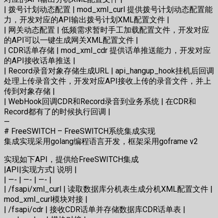
| 拨号计划动态配置 | mod_xml_curl 提供拨号计划动态配置能
力，开发对应的API输出拨号计划XML配置文件 |
| 网关动态配置 | 低频需求暂时手工加载配置文件，开发对应
的API可以一键生成网关XML配置文件 |
| CDR话单存储 | mod_xml_cdr 提供话单推送能力，开发对应
的API接收话单推送 |
| Record录音对象存储生成URL | api_hangup_hook挂机后回调
处理上传录音文件，开发对应API接收上传的录音文件，并上
传到对象存储 |
| WebHook回调CDR和Record录音到业务系统 | 在CDR和
Record都有了的时候执行回调 |
—
# FreeSWITCH – FreeSWITCH系统集成实现
集成实现采用golang编程语言开发，框架采用goframe v2
实现如下API，提供给FreeSWITCH集成
|API|实现方式| 说明 |
| —- | —- | —- |
| /fsapi/xml_curl | 读取数据库分机表生成分机XML配置文件 |
mod_xml_curl模块对接 |
| /fsapi/cdr | 接收CDR话单并存储数据库CDR话单表 |