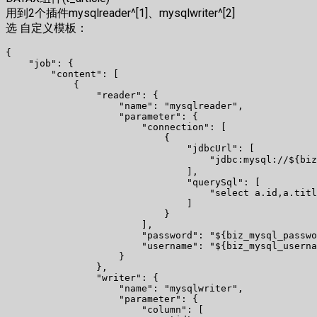
用到2个插件mysqlreader^[1]、mysqlwriter^[2]
选 自定义模板：
{

    "job": {

        "content": [

            {

                "reader": {

                    "name": "mysqlreader",

                    "parameter": {

                        "connection": [

                            {

                                "jdbcUrl": [

                                    "jdbc:mysql://${bi
                                ],

                                "querySql": [

                                    "select a.id,a.titl
                                ]

                            }

                        ],

                        "password": "${biz_mysql_passwo
                        "username": "${biz_mysql_userna
                    }

                },

                "writer": {

                    "name": "mysqlwriter",

                    "parameter": {

                        "column": [
