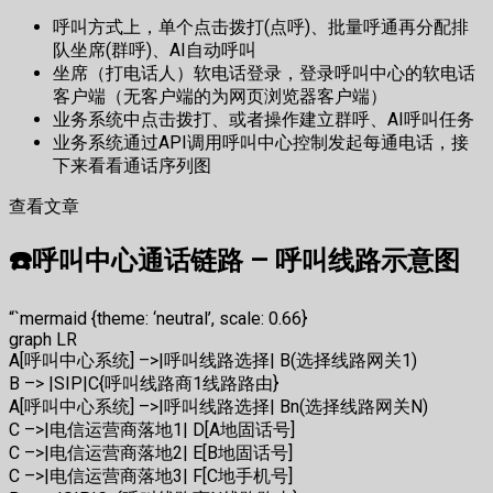
呼叫方式上，单个点击拨打(点呼)、批量呼通再分配排
队坐席(群呼)、AI自动呼叫
坐席（打电话人）软电话登录，登录呼叫中心的软电话
客户端（无客户端的为网页浏览器客户端）
业务系统中点击拨打、或者操作建立群呼、AI呼叫任务
业务系统通过API调用呼叫中心控制发起每通电话，接
下来看看通话序列图
查看文章
☎️呼叫中心通话链路 – 呼叫线路示意图
“`mermaid {theme: ‘neutral’, scale: 0.66}
graph LR
A[呼叫中心系统] –>|呼叫线路选择| B(选择线路网关1)
B –> |SIP|C{呼叫线路商1线路路由}
A[呼叫中心系统] –>|呼叫线路选择| Bn(选择线路网关N)
C –>|电信运营商落地1| D[A地固话号]
C –>|电信运营商落地2| E[B地固话号]
C –>|电信运营商落地3| F[C地手机号]