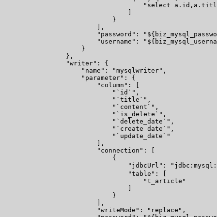
                                    "select a.id,a.titl
                                ]

                            }

                        ],

                        "password": "${biz_mysql_passwo
                        "username": "${biz_mysql_userna
                    }

                },

                "writer": {

                    "name": "mysqlwriter",

                    "parameter": {

                        "column": [

                            "`id`",

                            "`title`",

                            "`content`",

                            "`is_delete`",

                            "`delete_date`",

                            "`create_date`",

                            "`update_date`"

                        ],

                        "connection": [

                            {

                                "jdbcUrl": "jdbc:mysql
                                "table": [

                                    "t_article"

                                ]

                            }

                        ],

                        "writeMode": "replace",
