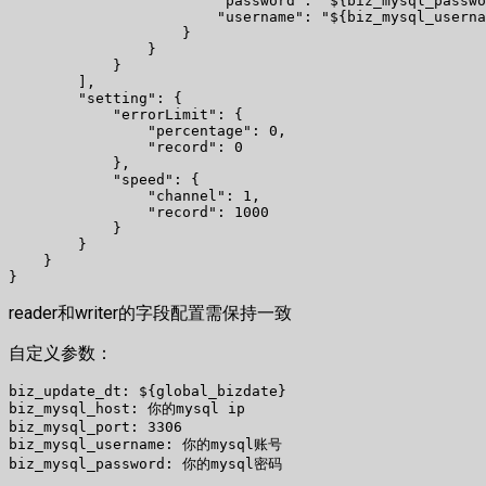
                        "password": "${biz_mysql_passwo
                        "username": "${biz_mysql_userna
                    }

                }

            }

        ],

        "setting": {

            "errorLimit": {

                "percentage": 0,

                "record": 0

            },

            "speed": {

                "channel": 1,

                "record": 1000

            }

        }

    }

reader和writer的字段配置需保持一致
自定义参数：
biz_update_dt: ${global_bizdate}

biz_mysql_host: 你的mysql ip

biz_mysql_port: 3306

biz_mysql_username: 你的mysql账号

biz_mysql_password: 你的mysql密码
