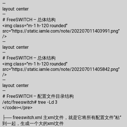
—
layout: center
—
# FreeSWITCH – 总体结构
<img class="m-1 h-120 rounded"
src="https://static.iamle.com/note/202207011403991.png"
/>
—
layout: center
—
# FreeSWITCH – 总体结构
<img class="m-1 h-120 rounded"
src="https://static.iamle.com/note/202207011405842.png"
/>
—
layout: center
—
# FreeSWITCH – 配置文件目录结构
/etc/freeswitch# tree -Ld 3
</code></pre>
├── freeswitch.xml 主xml文件，就是它将所有配置文件“粘”
到一起，生成一个大的xml文件