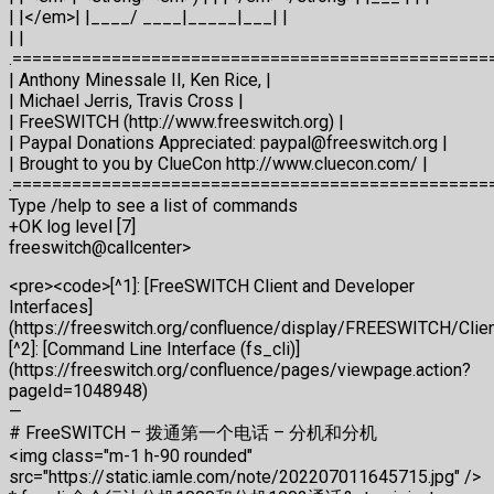
| |</em>| |____/ ____|_____|___| |
| |
.=================================================
| Anthony Minessale II, Ken Rice, |
| Michael Jerris, Travis Cross |
| FreeSWITCH (http://www.freeswitch.org) |
| Paypal Donations Appreciated: paypal@freeswitch.org |
| Brought to you by ClueCon http://www.cluecon.com/ |
.=================================================
Type /help to see a list of commands
+OK log level [7]
freeswitch@callcenter>
<pre><code>[^1]: [FreeSWITCH Client and Developer
Interfaces]
(https://freeswitch.org/confluence/display/FREESWITCH/Clie
[^2]: [Command Line Interface (fs_cli)]
(https://freeswitch.org/confluence/pages/viewpage.action?
pageId=1048948)
—
# FreeSWITCH – 拨通第一个电话 – 分机和分机
<img class="m-1 h-90 rounded"
src="https://static.iamle.com/note/202207011645715.jpg" />