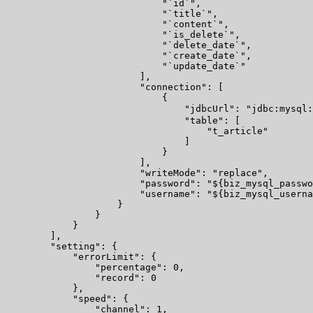
                            "`id`",

                            "`title`",

                            "`content`",

                            "`is_delete`",

                            "`delete_date`",

                            "`create_date`",

                            "`update_date`"

                        ],

                        "connection": [

                            {

                                "jdbcUrl": "jdbc:mysql
                                "table": [

                                    "t_article"

                                ]

                            }

                        ],

                        "writeMode": "replace",

                        "password": "${biz_mysql_passwo
                        "username": "${biz_mysql_userna
                    }

                }

            }

        ],

        "setting": {

            "errorLimit": {

                "percentage": 0,

                "record": 0

            },

            "speed": {

                "channel": 1,
