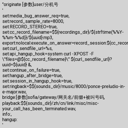
"originate [参数]user/分机号
'
set:media_bug_answer_req=true,
set:record_sample_rate=8000,
set:RECORD_STEREO=true,
set:cc_record_filename=$${recordings_dir}/${strftime(%%Y-
%%m-%%d)}/${uuid}.mp3,
export:nolocal:execute_on_answer=record_session:${cc_recor
set:curl_sendfile_url=%s,
set:api_hangup_hook=system curl -XPOST -F
\"files=@${cc_record_filename}\" ${curl_sendfile_url}?
uuid=${uuid} &,
set:continue_on_failure=true,
set:hangup_after_bridge=true,
set:session_in_hangup_hook=true,
set:ringback=$${sounds_dir}/music/8000/ponce-preludio-in-
e-major.wav,
bridge:[参数]sofia/gateway/网关名/前缀+被叫号码,
playback:$${sounds_dir}/zh/cn/link/misc/misc-
your_call_has_been_terminated.wav,
info:,
hangup:
'