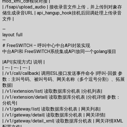
mod_xml_cdr模块对接 |
| /fsapi/upload_audio | 接收录音文件上传，并上传到对象存
储生成录音URL | api_hangup_hook挂机后回调处理上传录音
文件 |
—
layout: full
—
# FreeSWITCH – 呼叫中心中台API封装实现
中台API和 FreeSWITCH系统集成API放同一个golang项目
|API|实现方式| 说明 |
| —- | —- | —- |
| /v1/call/callback| 调用ESL接口发送事件命令 |呼叫-回拨 参
数：主叫号码、被叫号码、网关名称（多个逗号分割）、拓展
数据|
| /v1/extension/list| 读取数据库分机表 |分机列表|
| /v1/extension/detail| 读取数据库分机表 |分机详情 参数：
分机号|
| /v1/gateway/list| 读取数据库分机表 | 网关列表|
| /v1/gateway/detail| 读取数据库分机表 | 网关详情|
| /v1/gateway/detail_xml| 读取数据库分机表 | 网关详情XML
配置文件|