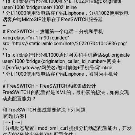
* fs_cli 命令行让分机1000和分机1002通话&gt; originate
user/1000 'bridge:user/1002' inline
* 分机1000使用软电话客户端Linphone，分机1002使用软电
话客户端MicroSIP注册在了FreeSWITCH服务器
—
# FreeSWITCH – 拨通第一个电话 – 分机和手机
<img class="m-1 h-90 rounded"
src="https://static.iamle.com/note/202207041015836.png"
/>
* fs_cli 命令行让分机1000通过网关和手机通话&gt; originate
user/1000 'bridge:{origination_caller_id_number=网关主
叫}sofia/gateway/网关名/被叫前缀+手机号码' inline
* 分机1000使用软电话客户端Linphone，被叫为手机号
—
# FreeSWITCH – FreeSWITCH系统集成设计
FreeSWITCH 的配置都是 XML的，最朴素的想法，如何实现
动态配置能力？
和 FreeSWITCH 集成需要解决下列问题
|问题|方案|
| —- | —- |
| 分机动态配置 | mod_xml_curl 提供分机动态配置能力，开发
对应的API输出分机XML配置文件 |