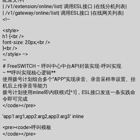
| /v1/extension/online/list| 调用ESL接口 |在线分机列表|
| /v1/gateway/online/list| 调用ESL接口 |在线网关列表|
<!–
<style>
h1 {<br />
font-size: 20px;<br />
}<br />
</style> –>
—
# FreeSWITCH – 呼叫中心中台API封装实现-呼叫实现
– **呼叫实现核心逻辑**
使用拨号计划组合多个"APP"实现录音、录音采样率设置、挂
机后上传录音等能力
拨号计划使用inline即内联模式[^1]，ESL接口发送一条实践命
令即可完成
</code></pre>
'app1:arg1,app2:arg2,app3:arg3' inline
<pre><code>呼叫模板
</code></pre>