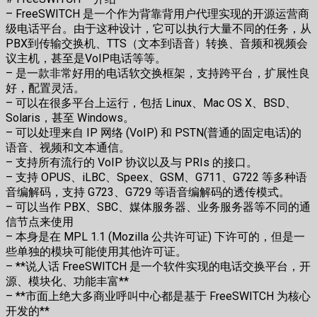
– FreeSWITCH 是一个作为背靠背用户代理实现的开源运营商
级电话平台。由于这种设计，它可以执行大量不同的任务，从
PBX到传输交换机、TTS（文本到语音）转换、音频和视频会
议主机，甚至是VoIP电话等等。
– 是一款非常好用的电话软交换框架，支持跨平台，扩展性良
好，配置灵活。
– 可以在很多平台上运行，包括 Linux、Mac OS X、BSD、
Solaris，甚至 Windows。
– 可以处理来自 IP 网络 (VoIP) 和 PSTN(普通的固定电话)的
语音、视频和文本通信。
– 支持所有流行的 VoIP 协议以及与 PRIs 的接口。
– 支持 OPUS、iLBC、Speex、GSM、G711、G722 等多种语
音编解码，支持 G723、G729 等语音编解码的透传模式。
– 可以当作 PBX、SBC、媒体服务器、业务服务器等不同的通
信节点来使用
– 本身是在 MPL 1.1 (Mozilla 公共许可证) 下许可的，但是一
些单独的模块可能使用其他许可证。
– **说人话 FreeSWITCH 是一个软件实现的电话交换平台，开
源、模块化、功能丰富**
– **市面上绝大多商业呼叫中心都是基于 FreeSWITCH 为核心
开发的**