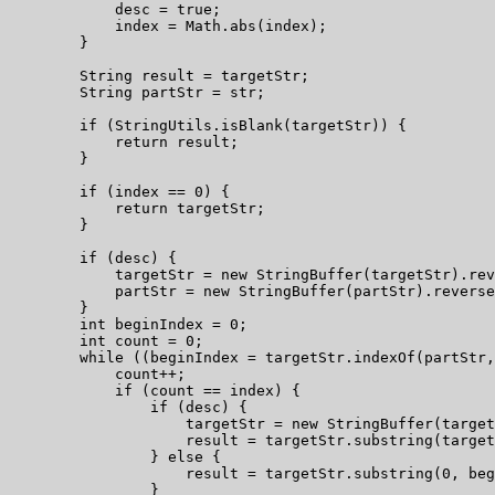
            desc = true;  

            index = Math.abs(index);  

        }  

        String result = targetStr;  

        String partStr = str;  

        if (StringUtils.isBlank(targetStr)) {  

            return result;  

        }  

        if (index == 0) {  

            return targetStr;  

        }  

        if (desc) {  

            targetStr = new StringBuffer(targetStr).rev
            partStr = new StringBuffer(partStr).reverse
        }  

        int beginIndex = 0;  

        int count = 0;  

        while ((beginIndex = targetStr.indexOf(partStr,
            count++;  

            if (count == index) {  

                if (desc) {  

                    targetStr = new StringBuffer(target
                    result = targetStr.substring(target
                } else {  

                    result = targetStr.substring(0, beg
                }  
