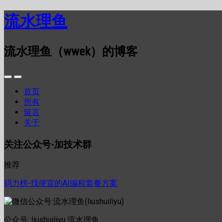
流水理鱼
流水理鱼（wwek）的博客
首页
所有
留言
关于
关注公众号-加技术群
推荐
码力榜-找便宜的AI编程套餐方案
公众号: liushuiliyu 流水理鱼