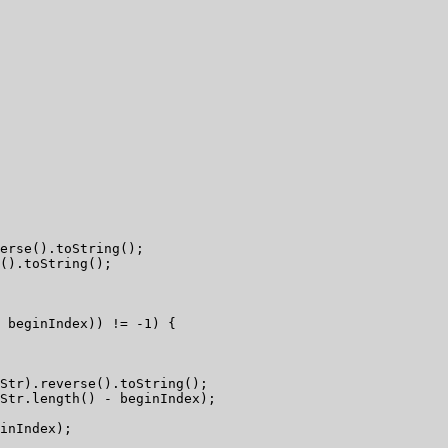
erse().toString();  

().toString();  

 beginIndex)) != -1) {  

Str).reverse().toString();  

Str.length() - beginIndex);  

inIndex);  
