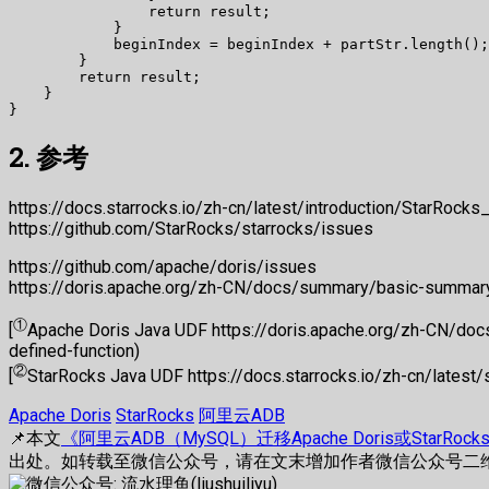
                return result;  

            }  

            beginIndex = beginIndex + partStr.length();
        }  

        return result;  

    }  

2. 参考
https://docs.starrocks.io/zh-cn/latest/introduction/StarRocks_
https://github.com/StarRocks/starrocks/issues
https://github.com/apache/doris/issues
https://doris.apache.org/zh-CN/docs/summary/basic-summar
①
[
Apache Doris Java UDF https://doris.apache.org/zh-CN/doc
defined-function)
②
[
StarRocks Java UDF https://docs.starrocks.io/zh-cn/latest
Apache Doris
StarRocks
阿里云ADB
📌本文
《阿里云ADB（MySQL）迁移Apache Doris或StarRo
出处。如转载至微信公众号，请在文末增加作者微信公众号二