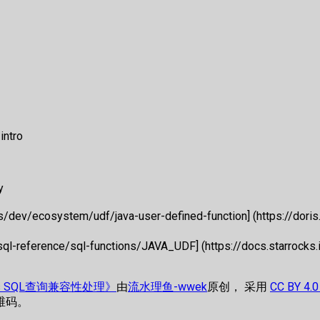
  

intro
y
s/dev/ecosystem/udf/java-user-defined-function] (https://dor
/sql-reference/sql-functions/JAVA_UDF] (https://docs.starrocks
cks SQL查询兼容性处理》
由
流水理鱼-wwek
原创， 采用
CC BY 4
维码。