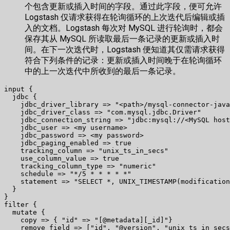
个包含更新或插入时间的字段。通过此字段，便可允许
Logstash 仅请求获得在轮询循环的上次迭代后编辑或插
入的文档。Logstash 每次对 MySQL 进行轮询时，都会
保存其从 MySQL 所读取最后一条记录的更新或插入时
间。在下一次迭代时，Logstash 便知道其仅需请求获得
符合下列条件的记录：更新或插入时间晚于在轮询循环
中的上一次迭代中所收到的最后一条记录。
input {

  jdbc {

    jdbc_driver_library => "<path>/mysql-connector-java
    jdbc_driver_class => "com.mysql.jdbc.Driver"

    jdbc_connection_string => "jdbc:mysql://<MySQL host
    jdbc_user => <my username>

    jdbc_password => <my password>

    jdbc_paging_enabled => true

    tracking_column => "unix_ts_in_secs"

    use_column_value => true

    tracking_column_type => "numeric"

    schedule => "*/5 * * * * *"

    statement => "SELECT *, UNIX_TIMESTAMP(modification
  }

}

filter {

  mutate {

    copy => { "id" => "[@metadata][_id]"}

    remove_field => ["id", "@version", "unix_ts_in_secs