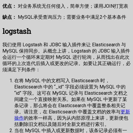
优点：
对业务系统无任何侵入，简单方便；课用JOIN打宽表
缺点：
MySQL承受查询压力；需要业务中满足2个基本条件
logstash
我们使用 Logstash 和 JDBC 输入插件来让 Elasticsearch 与
MySQL 保持同步。从概念上讲，Logstash 的 JDBC 输入插件
会运行一个循环来定期对 MySQL 进行轮询，从而找出在此次
循环的上次迭代后插入或更改的记录。如要让其正确运行，必
须满足下列条件：
在将 MySQL 中的文档写入 Elasticsearch 时，
Elasticsearch 中的 “_id” 字段必须设置为 MySQL 中的
“id” 字段。这可在 MySQL 记录与 Elasticsearch 文档之
间建立一个直接映射关系。如果在 MySQL 中更新了某
条记录，那么将会在 Elasticsearch 中覆盖整条相关记
录。请注意，在 Elasticsearch 中覆盖文档的效率与
更新
操作
的效率一样高，因为从内部原理上来讲，更新便包
括删除旧文档以及随后对全新文档进行索引。
当在 MySQL 中插入或更新数据时，该条记录必须有一