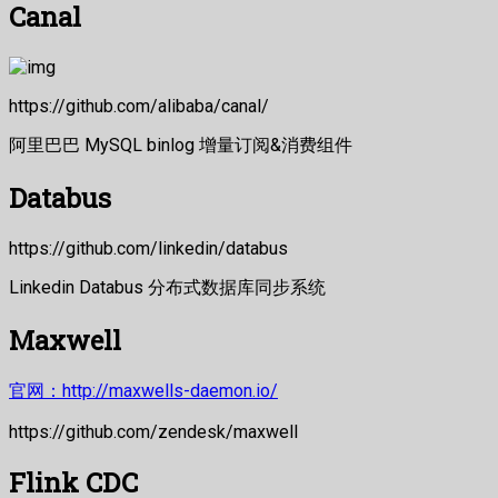
Canal
https://github.com/alibaba/canal/
阿里巴巴 MySQL binlog 增量订阅&消费组件
Databus
https://github.com/linkedin/databus
Linkedin Databus 分布式数据库同步系统
Maxwell
官网：http://maxwells-daemon.io/
https://github.com/zendesk/maxwell
Flink CDC