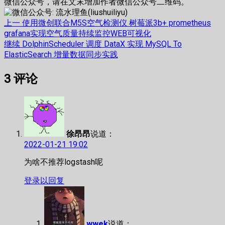
微信公众号，请在文末增加作者微信公众号二维码。
文
上
上一
使用微创联合M5S空气检测仪 树莓派3b+ prometheus
篇
grafana实现空气质量持续监控WEB可视化
章
文
下
继续
DolphinScheduler 调度 DataX 实现 MySQL To
章：
篇
ElasticSearch 增量数据同步实践
导
文
航
3
评论
章：
徐昂昂
说道：
2022-01-21 19:02
为啥不推荐logstash呢
登录以回复
wwek
说道：