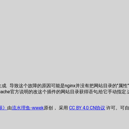
生成. 导致这个故障的原因可能是nginx并没有把网站目录的"属性"传递给f
l-cache官方说明的改这个插件的网站目录获得语句,给它手动指定
问题》
由
流水理鱼-wwek
原创， 采用
CC BY 4.0 CN协议
许可。可自