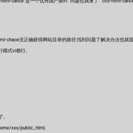
-html-cahce"这一个优秀国产插件. 问题也就来了. "cos-html-
ml-chace没正确获得网站目录的路径.找到问题了解决办法也就
命令行模式vi都行。
了。
/xxx/public_html;