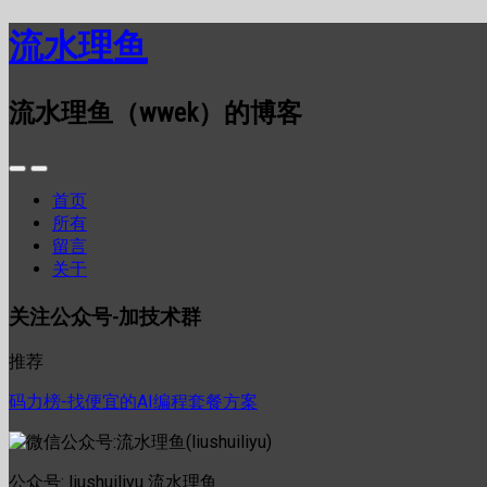
流水理鱼
流水理鱼（wwek）的博客
首页
所有
留言
关于
关注公众号-加技术群
推荐
码力榜-找便宜的AI编程套餐方案
公众号: liushuiliyu 流水理鱼