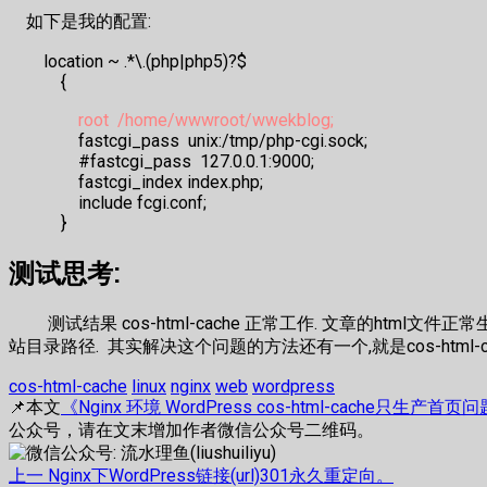
如下是我的配置:
location ~ .*\.(php|php5)?$
{
root /home/wwwroot/wwekblog;
fastcgi_pass unix:/tmp/php-cgi.sock;
#fastcgi_pass 127.0.0.1:9000;
fastcgi_index index.php;
include fcgi.conf;
}
测试思考:
测试结果 cos-html-cache 正常工作. 文章的html文件正常
站目录路径. 其实解决这个问题的方法还有一个,就是cos-htm
cos-html-cache
linux
nginx
web
wordpress
📌本文
《Nginx 环境 WordPress cos-html-cache只生产首页
公众号，请在文末增加作者微信公众号二维码。
文
上
上一
Nginx下WordPress链接(url)301永久重定向。