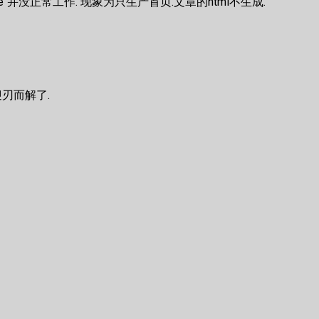
cahce"并没正常工作. 现象为只生产首页.文章的html不生成.
迎刃而解了.