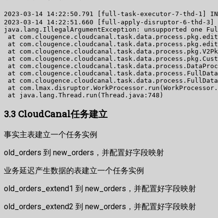
2023-03-14 14:22:50.791 [full-task-executor-7-thd-1] I
2023-03-14 14:22:51.660 [full-apply-disruptor-6-thd-3] 
java.lang.IllegalArgumentException: unsupported one Ful
 at com.clougence.cloudcanal.task.data.process.pkg.edit
 at com.clougence.cloudcanal.task.data.process.pkg.edit
 at com.clougence.cloudcanal.task.data.process.pkg.V2Pk
 at com.clougence.cloudcanal.task.data.process.pkg.Cust
 at com.clougence.cloudcanal.task.data.process.DataProc
 at com.clougence.cloudcanal.task.data.process.FullData
 at com.clougence.cloudcanal.task.data.process.FullData
 at com.lmax.disruptor.WorkProcessor.run(WorkProcessor.
3.3 CloudCanal任务建立
事实主表建立一个任务实例
old_orders 到 new_orders，并配置好字段映射
业务延迟产生数据的表建立一个任务实例
old_orders_extend1 到 new_orders，并配置好字段映射
old_orders_extend2 到 new_orders，并配置好字段映射