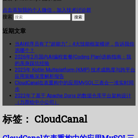
点击添加我的个人微信，加入技术讨论群
搜索
近期文章
当AI程序员有了”超能力”：4大技能框架横评，告诉我你
选哪个？
2026年2月国内AI编程套餐(Coding Plan)选购指南：我
的亲身踩坑经验
2025年 Kotlin Multiplatform (KMP) 技术成熟度与跨平台
应用策略深度解析报告
CloudCanal在表重构中的应用MySQL三表合一准实时同
步
2022年了基于 Apache Doris 的数据仓库平台架构设计
（力荐给中小公司）
标签：
CloudCanal
CloudCanal在表重构中的应用MySQL三