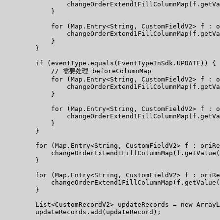
                changeOrderExtend1FillColumnMap(f.getVa
            }

            for (Map.Entry<String, CustomFieldV2> f : o
                changeOrderExtend1FillColumnMap(f.getVa
            }

        }

        if (eventType.equals(EventTypeInSdk.UPDATE)) {

            // 需要处理 beforeColumnMap

            for (Map.Entry<String, CustomFieldV2> f : o
                changeOrderExtend1FillColumnMap(f.getVa
            }

            for (Map.Entry<String, CustomFieldV2> f : o
                changeOrderExtend1FillColumnMap(f.getVa
            }

        }

        for (Map.Entry<String, CustomFieldV2> f : oriRe
            changeOrderExtend1FillColumnMap(f.getValue(
        }

        for (Map.Entry<String, CustomFieldV2> f : oriRe
            changeOrderExtend1FillColumnMap(f.getValue(
        }

        List<CustomRecordV2> updateRecords = new ArrayL
        updateRecords.add(updateRecord);
