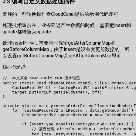
3.2 编写自定义数据处理插件
常规的一些转换操作看CloudCanal提供的示例代码即可
处理技术重点在，业务延迟产生数据的时候，需要把insert和
update都转换为update
处理insert时候，需要同时保留getAfterColumnMap和
getBeforeColumnMap，由于insert是没有变更前数据的，所
以设置getBeforeColumnMap为getAfterColumnMap即可
核心代码为
//  本文来自 www.iamle.com 流水理鱼

public static void changeOrderExtend1FillColumnMap(Cust
    CustomFieldV2 bf = CustomFieldV2.buildField(oriBf.g
    target.put(oriBf.getFieldName(), bf);

}

private static void processOrderExtend1InsertAndUpdateT
    for (CustomRecordV2 oriRecord : data.getRecords()) 
        CustomRecordV2 updateRecord = new CustomRecordV
        if (eventType.equals(EventTypeInSdk.INSERT)) {

            // 需要处理 afterColumnMap > beforeColumnMap

            for (Map.Entry<String, CustomFieldV2> f : o