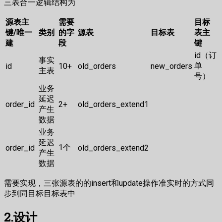
三表合一逻辑结构为
源表主
需要
目标
键/唯一
类别
的字
源表
目标表
表主
建
段
键
id（订
事实
单
id
10+
old_orders
new_orders
主表
号）
业务
延迟
order_id
2+
old_orders_extend1
产生
数据
业务
延迟
1个
order_id
old_orders_extend2
产生
数据
需要实现，三张源表的的insert和update操作准实时的方式同
步到同目标目标表中
2.设计