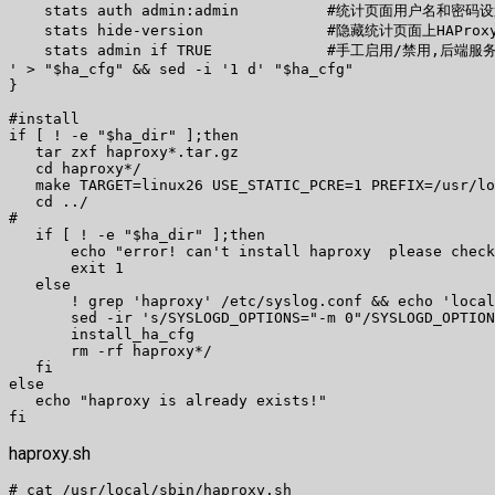
    stats auth admin:admin          #统计页面用户名和密码设
    stats hide-version              #隐藏统计页面上HAPro
    stats admin if TRUE             #手工启用/禁用,后端服务
' > "$ha_cfg" && sed -i '1 d' "$ha_cfg" 

} 

#install 

if [ ! -e "$ha_dir" ];then 

   tar zxf haproxy*.tar.gz 

   cd haproxy*/ 

   make TARGET=linux26 USE_STATIC_PCRE=1 PREFIX=/usr/lo
   cd ../ 

# 

   if [ ! -e "$ha_dir" ];then 

       echo "error! can't install haproxy  please check
       exit 1 

   else 

       ! grep 'haproxy' /etc/syslog.conf && echo 'local
       sed -ir 's/SYSLOGD_OPTIONS="-m 0"/SYSLOGD_OPTION
       install_ha_cfg 

       rm -rf haproxy*/ 

   fi 

else 

   echo "haproxy is already exists!" 

haproxy.sh
# cat /usr/local/sbin/haproxy.sh  
