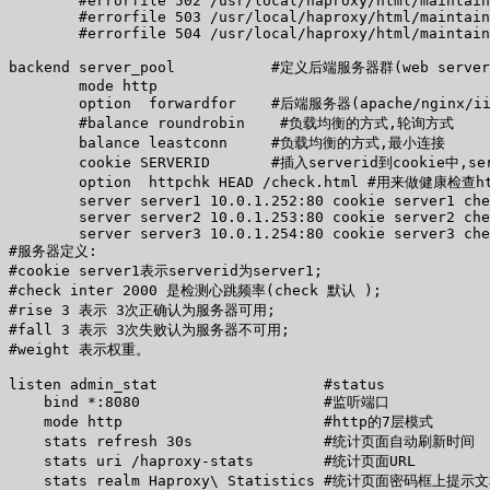
        #errorfile 502 /usr/local/haproxy/html/maintain
        #errorfile 503 /usr/local/haproxy/html/maintain
        #errorfile 504 /usr/local/haproxy/html/maintain
backend server_pool           #定义后端服务器群(web server/a
        mode http 

        option  forwardfor    #后端服务器(apache/nginx/
        #balance roundrobin    #负载均衡的方式,轮询方式 

        balance leastconn     #负载均衡的方式,最小连接 

        cookie SERVERID       #插入serverid到cookie中,
        option  httpchk HEAD /check.html #用来做健康检查h
        server server1 10.0.1.252:80 cookie server1 che
        server server2 10.0.1.253:80 cookie server2 che
        server server3 10.0.1.254:80 cookie server3 che
#服务器定义: 

#cookie server1表示serverid为server1; 

#check inter 2000 是检测心跳频率(check 默认 ); 

#rise 3 表示 3次正确认为服务器可用; 

#fall 3 表示 3次失败认为服务器不可用; 

#weight 表示权重。 

listen admin_stat                   #status 

    bind *:8080                     #监听端口 

    mode http                       #http的7层模式 

    stats refresh 30s               #统计页面自动刷新时间 

    stats uri /haproxy-stats        #统计页面URL 

    stats realm Haproxy\ Statistics #统计页面密码框上提示文