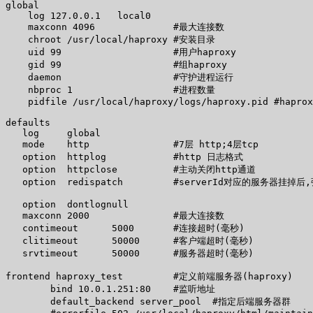
global 

    log 127.0.0.1   local0 

    maxconn 4096              #最大连接数 

    chroot /usr/local/haproxy #安装目录 

    uid 99                    #用户haproxy 

    gid 99                    #组haproxy 

    daemon                    #守护进程运行 

    nbproc 1                  #进程数量 

    pidfile /usr/local/haproxy/logs/haproxy.pid #haprox
defaults 

   log     global 

   mode    http               #7层 http;4层tcp  

   option  httplog            #http 日志格式 

   option  httpclose          #主动关闭http通道 

   option  redispatch         #serverId对应的服务器
   option  dontlognull 

   maxconn 2000               #最大连接数 

   contimeout      5000       #连接超时(毫秒) 

   clitimeout      50000      #客户端超时(毫秒) 

   srvtimeout      50000      #服务器超时(毫秒) 

frontend haproxy_test         #定义前端服务器(haproxy) 

        bind 10.0.1.251:80    #监听地址 

        default_backend server_pool  #指定后端服务器群 
