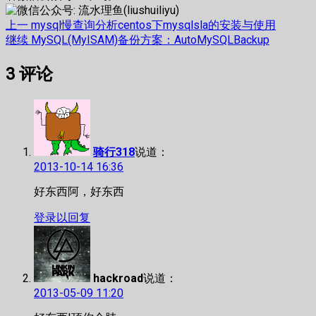
文
上
上一
mysql慢查询分析centos下mysqlsla的安装与使用
篇
下
继续
MySQL(MyISAM)备份方案：AutoMySQLBackup
章
文
篇
3
评论
章：
文
导
章：
航
骑行318
说道：
2013-10-14 16:36
好东西阿，好东西
登录以回复
hackroad
说道：
2013-05-09 11:20