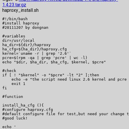
1.4.23.tar.gz
haproxy_install.sh
#!/bin/bash 

#install haproxy  

#20111207 by dongnan 

#variables 

dir=/usr/local 

ha_dir=${dir}/haproxy 

ha_cfg=${ha_dir}/haproxy.cfg 

kernel=`uname -r | grep '2.6'` 

pcre=$(rpm -qa | grep 'pcre' | wc -l) 

echo "$dir, $ha_dir, $ha_cfg, $kernel, $pcre" 

#check 

if [ ! "$kernel" -o "$pcre" -lt "2" ];then 

    echo -e "the script need linux 2.6 kernel and pcre 
    exit 1 

fi 

#function 

install_ha_cfg (){ 

#configure haproxy.cfg 

#default configure file for test,but need your change t
#good luck! 

echo ' 
