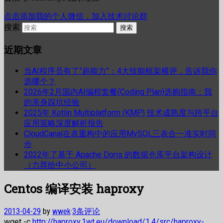
点击添加我的个人微信，加入技术讨论群
搜索
近期文章
当AI程序员有了”超能力”：4大技能框架横评，告诉我你
选哪个？
2026年2月国内AI编程套餐(Coding Plan)选购指南：我
的亲身踩坑经验
2025年 Kotlin Multiplatform (KMP) 技术成熟度与跨平台
应用策略深度解析报告
CloudCanal在表重构中的应用MySQL三表合一准实时同
步
2022年了基于 Apache Doris 的数据仓库平台架构设计
（力荐给中小公司）
Centos 编译安装 haproxy
2013-04-29
by
wwek
·
3条评论
wget -c
http://haproxy.1wt.eu/download/1.4/src/haproxy-