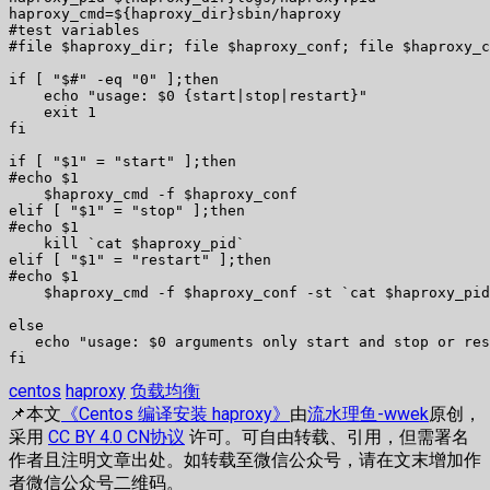
haproxy_cmd=${haproxy_dir}sbin/haproxy 

#test variables 

#file $haproxy_dir; file $haproxy_conf; file $haproxy_c
if [ "$#" -eq "0" ];then 

    echo "usage: $0 {start|stop|restart}" 

    exit 1 

fi 

if [ "$1" = "start" ];then 

#echo $1 

    $haproxy_cmd -f $haproxy_conf 

elif [ "$1" = "stop" ];then 

#echo $1 

    kill `cat $haproxy_pid` 

elif [ "$1" = "restart" ];then 

#echo $1 

    $haproxy_cmd -f $haproxy_conf -st `cat $haproxy_pid
else 

   echo "usage: $0 arguments only start and stop or res
fi
centos
haproxy
负载均衡
📌本文
《Centos 编译安装 haproxy》
由
流水理鱼-wwek
原创，
采用
CC BY 4.0 CN协议
许可。可自由转载、引用，但需署名
作者且注明文章出处。如转载至微信公众号，请在文末增加作
者微信公众号二维码。