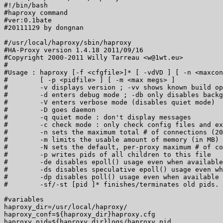
#!/bin/bash 

#haproxy command  

#ver:0.1bate 

#20111129 by dongnan 

#/usr/local/haproxy/sbin/haproxy  

#HA-Proxy version 1.4.18 2011/09/16 

#Copyright 2000-2011 Willy Tarreau <w@1wt.eu> 

# 

#Usage : haproxy [-f <cfgfile>]* [ -vdVD ] [ -n <maxcon
#        [ -p <pidfile> ] [ -m <max megs> ] 

#        -v displays version ; -vv shows known build op
#        -d enters debug mode ; -db only disables backg
#        -V enters verbose mode (disables quiet mode) 

#        -D goes daemon 

#        -q quiet mode : don't display messages 

#        -c check mode : only check config files and ex
#        -n sets the maximum total # of connections (20
#        -m limits the usable amount of memory (in MB) 

#        -N sets the default, per-proxy maximum # of co
#        -p writes pids of all children to this file 

#        -de disables epoll() usage even when available
#        -ds disables speculative epoll() usage even wh
#        -dp disables poll() usage even when available 

#        -sf/-st [pid ]* finishes/terminates old pids. 
#variables 

haproxy_dir=/usr/local/haproxy/ 

haproxy_conf=${haproxy_dir}haproxy.cfg 

haproxy_pid=${haproxy_dir}logs/haproxy.pid 
