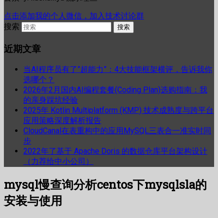
点击添加我的个人微信，加入技术讨论群
搜索
近期文章
当AI程序员有了”超能力”：4大技能框架横评，告诉我你
选哪个？
2026年2月国内AI编程套餐(Coding Plan)选购指南：我
的亲身踩坑经验
2025年 Kotlin Multiplatform (KMP) 技术成熟度与跨平台
应用策略深度解析报告
CloudCanal在表重构中的应用MySQL三表合一准实时同
步
2022年了基于 Apache Doris 的数据仓库平台架构设计
（力荐给中小公司）
mysql慢查询分析centos下mysqlsla的
安装与使用