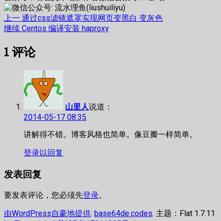
文
上
上一
通过css滤镜遮罩实现网页变黑白 变灰色
篇
下
继续
Centos 编译安装 haproxy
章
文
篇
1
评论
章：
文
导
章：
航
山里人
说道：
2014-05-17 08:35
讲解得不错。博客风格也简单。像豆瓣一样简单。
登录以回复
发表回复
要发表评论，您必须先
登录
。
由WordPress自豪地提供
.
base64de.codes
. 主题：Flat 1.7.11