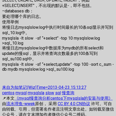
SELECT, CREATE, DROP, UPDATE, INSERT，例如”
+SELECT,INSERT”，不出现的默认是-，即不包括。
–databases db：
要处理哪个库的日志。
使用举例
将慢日志mysqlslow.log中执行时间最长的10条sql显示并写到
sql_10.log中。
mysqlsla -lt slow
-sf “+select” -top 10 mysqlslow.log
>sql_10.log
将慢日志mysqlslow.log中数据库为mydb的所有select和
update的慢sql，显示并将查询次数最多的100条写到
sql_su100.sql中。
mysqlsla -lt slow
-sf “+select,update” -top 100 -sort c_sum -
db mydb mysqlslow.log >sql_su100.log
来自为知笔记(Wiz)Time=2013-04-23 15:13:27
centos
mysql
mysqlsla
slow
sql
慢查询
📌本文
《mysql慢查询分析centos下mysqlsla的安装与使用》
由
流水理鱼-wwek
原创， 采用
CC BY 4.0 CN协议
许可。可自
由转载、引用，但需署名作者且注明文章出处。如转载至微信
公众号，请在文末增加作者微信公众号二维码。