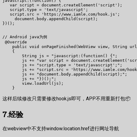
javascript:(function() {

   var script = document.createElement('script');

   script.type = 'text/javascript';

   script.src = 'https://www.iamle.com/hook.js';

     document.body.appendChild(script);

})();

// Android java为例

 @Override

    public void onPageFinished(WebView view, String url
    {

        String js = "javascript:(function() {";

        js += "var script = document.createElement('scr
        js += "script.type = 'text/javascript';";

        js += "script.src = 'https://www.iamle.com/hook
        js += "document.body.appendChild(script);";

        js += "})();";

        view.loadUrl(js);

这样后续修改只需要修改hook.js即可，APP不用重新打包📦
7.经验
在webview中不支持window.location.href进行网址导航