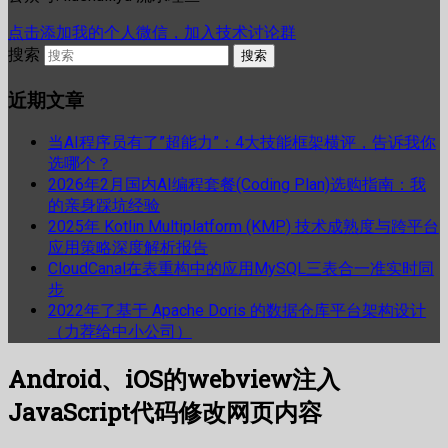
点击添加我的个人微信，加入技术讨论群
搜索
近期文章
当AI程序员有了”超能力”：4大技能框架横评，告诉我你
选哪个？
2026年2月国内AI编程套餐(Coding Plan)选购指南：我
的亲身踩坑经验
2025年 Kotlin Multiplatform (KMP) 技术成熟度与跨平台
应用策略深度解析报告
CloudCanal在表重构中的应用MySQL三表合一准实时同
步
2022年了基于 Apache Doris 的数据仓库平台架构设计
（力荐给中小公司）
Android、iOS的webview注入
JavaScript代码修改网页内容