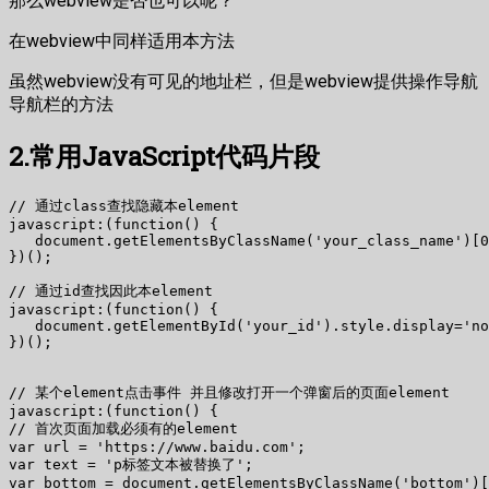
那么webview是否也可以呢？
在webview中同样适用本方法
虽然webview没有可见的地址栏，但是webview提供操作导航
导航栏的方法
2.常用JavaScript代码片段
// 通过class查找隐藏本element

javascript:(function() {

   document.getElementsByClassName('your_class_name')[0
})();

// 通过id查找因此本element

javascript:(function() {

   document.getElementById('your_id').style.display='no
})();

// 某个element点击事件 并且修改打开一个弹窗后的页面element

javascript:(function() {

// 首次页面加载必须有的element

var url = 'https://www.baidu.com';

var text = 'p标签文本被替换了';

var bottom = document.getElementsByClassName('bottom')[