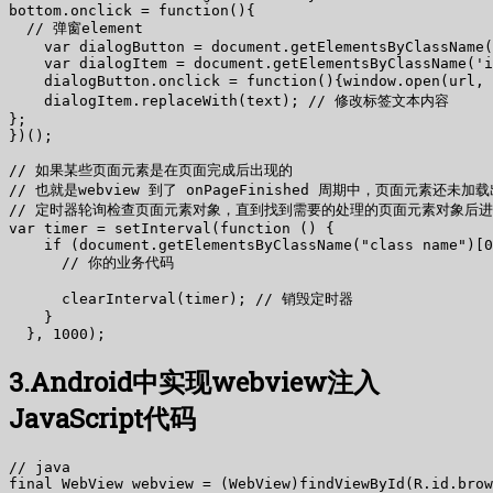
bottom.onclick = function(){

  // 弹窗element

    var dialogButton = document.getElementsByClassName(
    var dialogItem = document.getElementsByClassName('i
    dialogButton.onclick = function(){window.open(url
    dialogItem.replaceWith(text); // 修改标签文本内容

};

})();

// 如果某些页面元素是在页面完成后出现的

// 也就是webview 到了 onPageFinished 周期中，页面元素还未
// 定时器轮询检查页面元素对象，直到找到需要的处理的页面元素对象后进
var timer = setInterval(function () {

    if (document.getElementsByClassName("class name")[0
      // 你的业务代码

      clearInterval(timer); // 销毁定时器

    }

3.Android中实现webview注入
JavaScript代码
// java

final WebView webview = (WebView)findViewById(R.id.brow