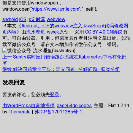
但是支持使用window.open，
window.open(‘
https://www.iamle.com
‘, ‘_self’);
android
iOS
js定时器
webview
📌本文
《Android、iOS的webview注入JavaScript代码修改网
页内容》
由
流水理鱼-wwek
原创， 采用
CC BY 4.0 CN协议
许
可。可自由转载、引用，但需署名作者且注明文章出处。如转
载至微信公众号，请在文末增加作者微信公众号二维码。
文
上
上一
Sentry实时应用错误跟踪系统在Kubernetes中私有化部
篇
署
章
文
下
继续
解决问题黄金三步：定义问题—分解问题—归类分组
章：
篇
导
发表回复
文
航
章：
要发表评论，您必须先
登录
。
由WordPress自豪地提供
.
base64de.codes
. 主题：Flat 1.7.11
by
Themeisle
|
苏ICP备17011285号-1