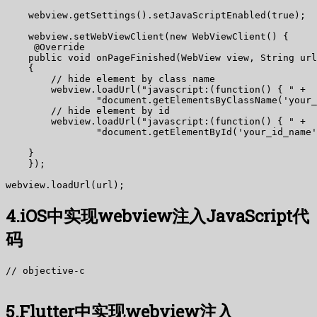
    webview.getSettings().setJavaScriptEnabled(true);

    webview.setWebViewClient(new WebViewClient() {

     @Override

    public void onPageFinished(WebView view, String url
    {

        // hide element by class name

        webview.loadUrl("javascript:(function() { " +

                "document.getElementsByClassName('your_
        // hide element by id

        webview.loadUrl("javascript:(function() { " +

                "document.getElementById('your_id_name'
    }

    });

4.iOS中实现webview注入JavaScript代
码
// objective-c

5.Flutter中实现webview注入