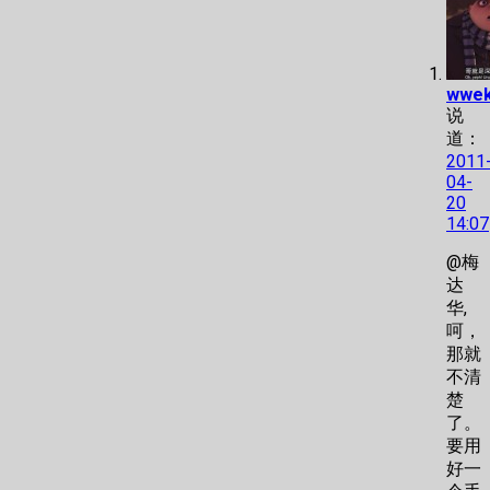
wwe
说
道：
2011
04-
20
14:07
@梅
达
华,
呵，
那就
不清
楚
了。
要用
好一