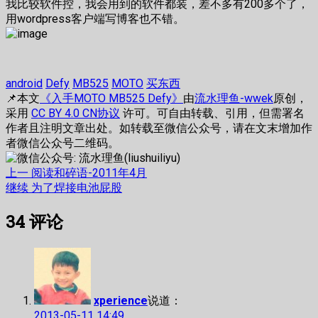
我比较软件控，我会用到的软件都装，差不多有200多个了，
用wordpress客户端写博客也不错。
android
Defy
MB525
MOTO
买东西
📌本文
《入手MOTO MB525 Defy》
由
流水理鱼-wwek
原创，
采用
CC BY 4.0 CN协议
许可。可自由转载、引用，但需署名
作者且注明文章出处。如转载至微信公众号，请在文末增加作
者微信公众号二维码。
文
上
上一
阅读和碎语-2011年4月
篇
下
继续
为了焊接电池屁股
章
文
篇
34
评论
章：
文
导
章：
航
xperience
说道：
2013-05-11 14:49