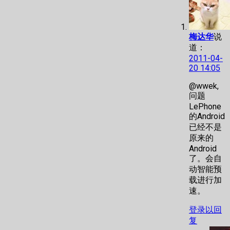
梅达华
说
道：
2011-04-
20 14:05
@wwek,
问题
LePhone
的Android
已经不是
原来的
Android
了。会自
动智能预
载进行加
速。
登录以回
复