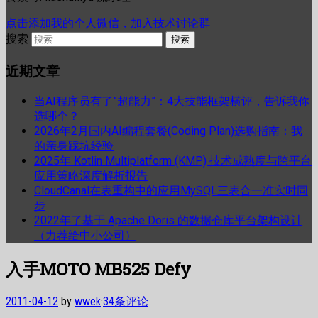
点击添加我的个人微信，加入技术讨论群
搜索
近期文章
当AI程序员有了”超能力”：4大技能框架横评，告诉我你
选哪个？
2026年2月国内AI编程套餐(Coding Plan)选购指南：我
的亲身踩坑经验
2025年 Kotlin Multiplatform (KMP) 技术成熟度与跨平台
应用策略深度解析报告
CloudCanal在表重构中的应用MySQL三表合一准实时同
步
2022年了基于 Apache Doris 的数据仓库平台架构设计
（力荐给中小公司）
入手MOTO MB525 Defy
2011-04-12
by
wwek
·
34条评论