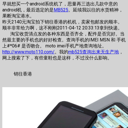
早就想买一个android系统机了，思量再三选出几款中意的
android机，最后选定的是
MB525
。延续我以往的水货精神，
果断淘宝港水。
昨天2140元淘宝拍下销往香港的机机，卖家包邮发的顺丰。
顺丰非常给力啊，这不刚刚2011-04-12 20:33:13拿到快递。
淘宝收货清点发的各种东西是否齐全，配件是否完好。当
然最主要的手机也的好好检查。查询手机的IMEI MSN 和 手机
上#*06# 是否吻合。 moto imei手机产地查询地址。
http://www.moto110.com/
。我的
mb525查询出来无生产地
，
网上搜索了下，有些童鞋也是这样，不过没什么影响。
销往香港