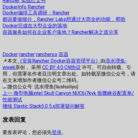
Rancher 实战红宝书
DockerInfo Rancher
Docker编排工具调研：Rancher
都说要做细分，Rancher Labs想通过大而全的功能，帮助
Docker完成在大型企业的落地
容器服务如何在企业客户落地？Rancher解决之道分享
Docker
rancher
rancheros
容器
📌本文
《安装Rancher Docker容器管理平台》
由
流水理鱼-
wwek
原创， 采用
CC BY 4.0 CN协议
许可。可自由转载、引
用，但需署名作者且注明文章出处。如转载至微信公众号，请
在文末增加作者微信公众号二维码。
文
上
上一
微型电脑intel Skull Canyon NUC6i7kyk 骷髅峡谷配置单/
篇
性能测试
章
文
下
继续
Elastic Stack5.0 5.x部署疑问解答
章：
篇
导
发表回复
文
航
章：
要发表评论，您必须先
登录
。