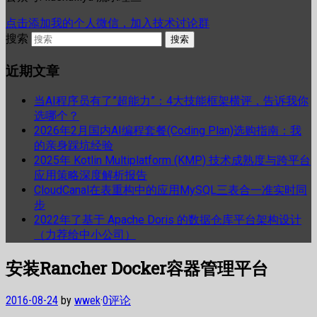
点击添加我的个人微信，加入技术讨论群
搜索
近期文章
当AI程序员有了”超能力”：4大技能框架横评，告诉我你
选哪个？
2026年2月国内AI编程套餐(Coding Plan)选购指南：我
的亲身踩坑经验
2025年 Kotlin Multiplatform (KMP) 技术成熟度与跨平台
应用策略深度解析报告
CloudCanal在表重构中的应用MySQL三表合一准实时同
步
2022年了基于 Apache Doris 的数据仓库平台架构设计
（力荐给中小公司）
安装Rancher Docker容器管理平台
2016-08-24
by
wwek
·
0评论