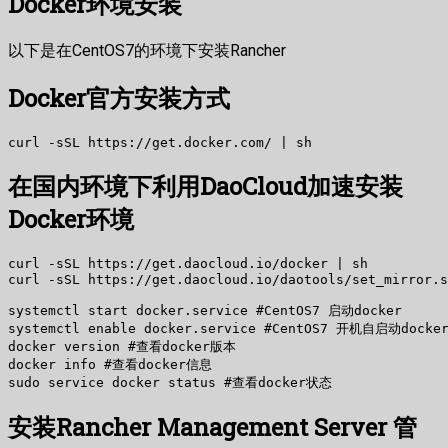
Docker环境安装
以下是在CentOS7的环境下安装Rancher
Docker官方安装方式
在国内环境下利用DaoCloud加速安装
Docker环境
curl -sSL https://get.daocloud.io/docker | sh

systemctl start docker.service #CentOS7 启动docker

systemctl enable docker.service #CentOS7 开机自启动docker
docker version #查看docker版本

docker info #查看docker信息

安装Rancher Management Server 管