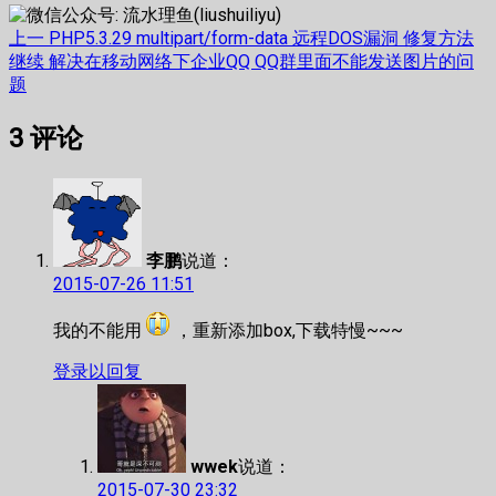
文
上
上一
PHP5.3.29 multipart/form-data 远程DOS漏洞 修复方法
篇
下
继续
解决在移动网络下企业QQ QQ群里面不能发送图片的问
章
文
篇
题
章：
文
导
3
评论
章：
航
李鹏
说道：
2015-07-26 11:51
我的不能用
，重新添加box,下载特慢~~~
登录以回复
wwek
说道：
2015-07-30 23:32