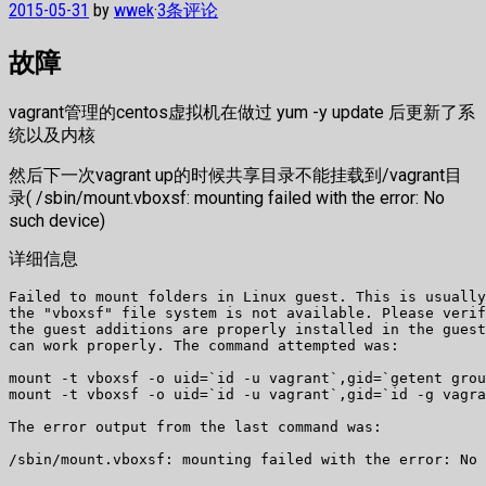
2015-05-31
by
wwek
·
3条评论
故障
vagrant管理的centos虚拟机在做过 yum -y update 后更新了系
统以及内核
然后下一次vagrant up的时候共享目录不能挂载到/vagrant目
录( /sbin/mount.vboxsf: mounting failed with the error: No
such device)
详细信息
Failed to mount folders in Linux guest. This is usually
the "vboxsf" file system is not available. Please verif
the guest additions are properly installed in the guest
can work properly. The command attempted was:

mount -t vboxsf -o uid=`id -u vagrant`,gid=`getent grou
mount -t vboxsf -o uid=`id -u vagrant`,gid=`id -g vagra
The error output from the last command was:

/sbin/mount.vboxsf: mounting failed with the error: No 