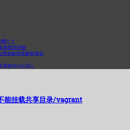
选哪个？
我的亲身踩坑经验
度与跨平台应用策略深度解析报告
步
计（力荐给中小公司）
到不能挂载共享目录/vagrant