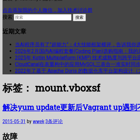
点击添加我的个人微信，加入技术讨论群
搜索
近期文章
当AI程序员有了”超能力”：4大技能框架横评，告诉我你
2026年2月国内AI编程套餐(Coding Plan)选购指南：
2025年 Kotlin Multiplatform (KMP) 技术成熟
CloudCanal在表重构中的应用MySQL三表合一准实时同
2022年了基于 Apache Doris 的数据仓库平台架构设
标签：
mount.vboxsf
解决yum update更新后Vagrant up遇
2015-05-31
by
wwek
·
3条评论
故障