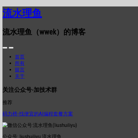
流水理鱼
流水理鱼（wwek）的博客
首页
所有
留言
关于
关注公众号-加技术群
推荐
码力榜-找便宜的AI编程套餐方案
公众号: liushuiliyu 流水理鱼