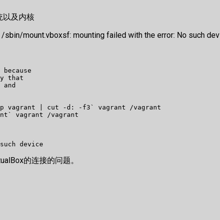
了系统以及内核
vboxsf: mounting failed with the error: No such devi
 because

y that

 and

p vagrant | cut -d: -f3` vagrant /vagrant

nt` vagrant /vagrant

such device
ualBox的连接的问题。