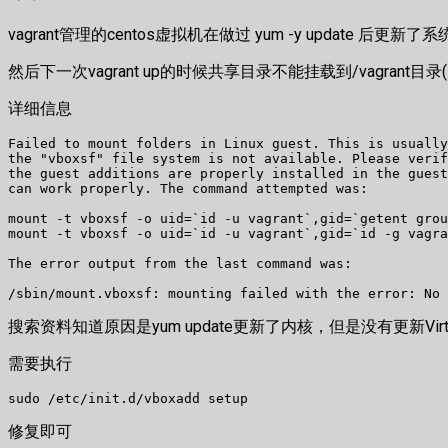
vagrant管理的centos虚拟机在做过 yum -y update 后更新
然后下一次vagrant up的时候共享目录不能挂载到/vagrant目录( /sbin/mount.
详细信息
Failed to mount folders in Linux guest. This is usually
the "vboxsf" file system is not available. Please verif
the guest additions are properly installed in the guest
can work properly. The command attempted was:

mount -t vboxsf -o uid=`id -u vagrant`,gid=`getent grou
mount -t vboxsf -o uid=`id -u vagrant`,gid=`id -g vagra
The error output from the last command was:

/sbin/mount.vboxsf: mounting failed with the error: No 
搜索资料知道原因是yum update更新了内核，但是没有更新Virt
需要执行
sudo /etc/init.d/vboxadd setup
修复即可