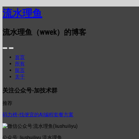
流水理鱼
流水理鱼（wwek）的博客
首页
所有
留言
关于
关注公众号-加技术群
推荐
码力榜-找便宜的AI编程套餐方案
公众号: liushuiliyu 流水理鱼