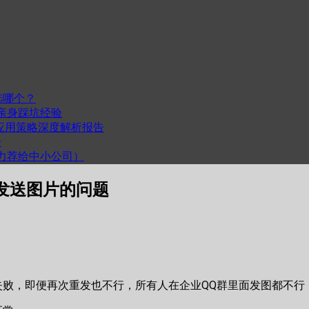
选哪个？
我的亲身踩坑经验
度与跨平台应用策略深度解析报告
步
计（力荐给中小公司）
能发送图片的问题
失败，即便再次重发也不行，所有人在企业QQ群里面发图都不行