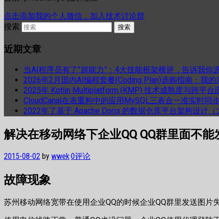
点击添加我的个人微信，加入技术讨论群
搜索
近期文章
当AI程序员有了”超能力”：4大技能框架横评，告诉我你
2026年2月国内AI编程套餐(Coding Plan)选购指南：
2025年 Kotlin Multiplatform (KMP) 技术成熟
CloudCanal在表重构中的应用MySQL三表合一准实时同
2022年了基于 Apache Doris 的数据仓库平台架构设
解决在移动网络下企业QQ QQ群里面不
2015-08-02
by
wwek
·
0评论
故障现象
苏州移动网络宽带在使用企业QQ的时候企业QQ群里发送图片