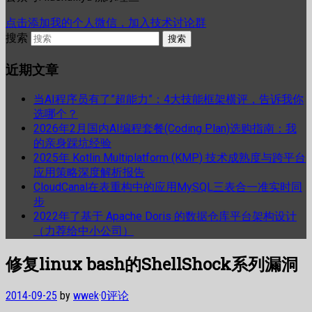
点击添加我的个人微信，加入技术讨论群
搜索
近期文章
当AI程序员有了”超能力”：4大技能框架横评，告诉我你
选哪个？
2026年2月国内AI编程套餐(Coding Plan)选购指南：我
的亲身踩坑经验
2025年 Kotlin Multiplatform (KMP) 技术成熟度与跨平台
应用策略深度解析报告
CloudCanal在表重构中的应用MySQL三表合一准实时同
步
2022年了基于 Apache Doris 的数据仓库平台架构设计
（力荐给中小公司）
修复linux bash的ShellShock系列漏洞
2014-09-25
by
wwek
·
0评论