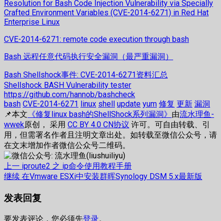
Resolution for Bash Code Injection Vulnerability via Specially
Crafted Environment Variables (CVE-2014-6271) in Red Hat
Enterprise Linux
CVE-2014-6271: remote code execution through bash
Bash 远程任意代码执行安全漏洞（最严重漏洞）
Bash Shellshock事件: CVE-2014-6271资料汇总
Shellshock BASH Vulnerability tester
https://github.com/hannob/bashcheck
bash
CVE-2014-6271
linux
shell
update
yum
修复
更新
漏洞
📌本文
《修复linux bash的ShellShock系列漏洞》
由
流水理鱼-
wwek
原创， 采用
CC BY 4.0 CN协议
许可。可自由转载、引
用，但需署名作者且注明文章出处。如转载至微信公众号，请
在文末增加作者微信公众号二维码。
文
上
上一
iproute2 之 ip命令使用教程手册
篇
下
继续
在Vmware ESXi中安装群晖Synology DSM 5.x最新版
章
文
篇
发表回复
章：
文
导
章：
航
要发表评论，您必须先
登录
。