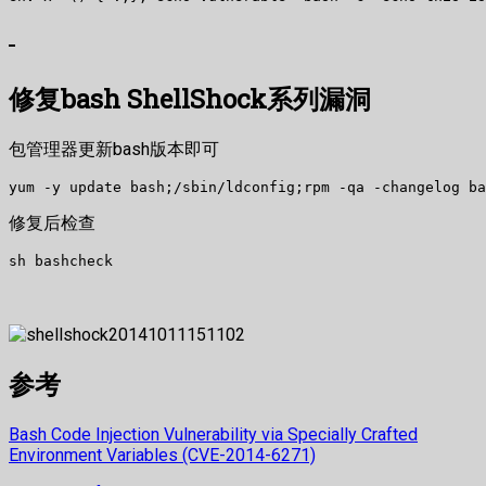
修复bash ShellShock系列漏洞
包管理器更新bash版本即可
yum -y update bash;/sbin/ldconfig;rpm -qa -changelog ba
修复后检查
sh bashcheck
参考
Bash Code Injection Vulnerability via Specially Crafted
Environment Variables (CVE-2014-6271)