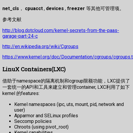
net_cls
，
cpuacct
,
devices
,
freezer
等其他可管理项。
参考文献
http://blog.dotcloud.com/kernel-secrets-from-the-paas-
garage-part-24-c
http://en.wikipedia.org/wiki/Cgroups
https://www.kernel.org/doc/Documentation/cgroups/cgroups.t
LinuX Containers(LXC)
借助于namespace的隔离机制和cgroup限额功能，LXC提供了
一套统一的API和工具来建立和管理container, LXC利用了如下
kernel 的features:
Kernel namespaces (ipc, uts, mount, pid, network and
user)
Apparmor and SELinux profiles
Seccomp policies
Chroots (using pivot_root)
Kernel capabilities