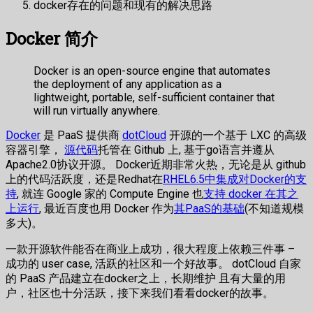
docker存在的问题和现有的解决思路
Docker 简介
Docker is an open-source engine that automates
the deployment of any application as a
lightweight, portable, self-sufficient container that
will run virtually anywhere.
Docker
是 PaaS 提供商
dotCloud
开源的一个基于 LXC 的高级
容器引擎，
源代码
托管在 Github 上, 基于go语言并遵从
Apache2.0协议开源。 Docker近期非常火热，无论是从 github
上的代码活跃度，还是Redhat在
RHEL6.5中集成对Docker的支
持
, 就连 Google 家的 Compute Engine 也
支持 docker 在其之
上运行
, 最近百度也用 Docker 作为
其PaaS的基础
(不知道规模
多大)。
一款开源软件能否在商业上成功，很大程度上依赖三件事 –
成功的 user case, 活跃的社区和一个好故事。 dotCloud 自家
的 PaaS 产品建立在docker之上，长期维护 且有大量的用
户，社区也十分活跃，接下来我们看看docker的故事。