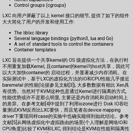
Control groups (cgroups)
LXC 向用户屏蔽了以上 kernel 接口的细节, 提供了如下的组件
大大简化了用户的开发和使用工作:
The liblxc library
Several language bindings (python3, lua and Go)
A set of standard tools to control the containers
Container templates
LXC 旨在提供一个共享kernel的 OS 级虚拟化方法，在执行时
不用重复加载Kernel, 且container的kernel与host共享，因此可
以大大加快container的 启动过程，并显著减少内存消耗。在
实际测试中，基于LXC的虚拟化方法的IO和CPU性能几乎接近
baremetal 的性能(论据参见文献[3]), 大多数数据有相比 Xen具
有优势。当然对于KVM这种也是通过Kernel进行隔离的方式,
性能优势或许不是那么明显, 主要还是内存消耗和启动时间上
的差异。在参考文献[4]中提到了利用iozone进行 Disk IO吞吐
量测试KVM反而比LXC要快，而且笔者在device mapping
driver下重现同样case的实验中也确实能得到如此结论。参考
文献[5]从网络虚拟化中虚拟路由的场景(个人理解是网络IO和
CPU角度)比较了KVM和LXC, 得到结论是KVM在性能和隔离性