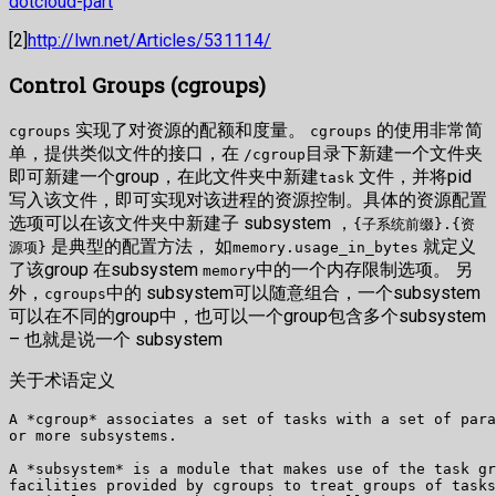
dotcloud-part
[2]
http://lwn.net/Articles/531114/
Control Groups (cgroups)
实现了对资源的配额和度量。
的使用非常简
cgroups
cgroups
单，提供类似文件的接口，在
目录下新建一个文件夹
/cgroup
即可新建一个group，在此文件夹中新建
文件，并将pid
task
写入该文件，即可实现对该进程的资源控制。具体的资源配置
选项可以在该文件夹中新建子 subsystem ，
{子系统前缀}.{资
是典型的配置方法， 如
就定义
源项}
memory.usage_in_bytes
了该group 在subsystem
中的一个内存限制选项。 另
memory
外，
中的 subsystem可以随意组合，一个subsystem
cgroups
可以在不同的group中，也可以一个group包含多个subsystem
– 也就是说一个 subsystem
关于术语定义
A *cgroup* associates a set of tasks with a set of para
or more subsystems.

A *subsystem* is a module that makes use of the task gr
facilities provided by cgroups to treat groups of tasks