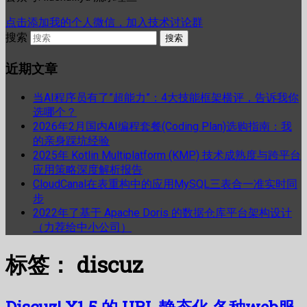
点击添加我的个人微信，加入技术讨论群
搜索
近期文章
当AI程序员有了”超能力”：4大技能框架横评，告诉我你
选哪个？
2026年2月国内AI编程套餐(Coding Plan)选购指南：我
的亲身踩坑经验
2025年 Kotlin Multiplatform (KMP) 技术成熟度与跨平台
应用策略深度解析报告
CloudCanal在表重构中的应用MySQL三表合一准实时同
步
2022年了基于 Apache Doris 的数据仓库平台架构设计
（力荐给中小公司）
标签：
discuz
Discuz! X1.5 的 URL 静态化 各种web服