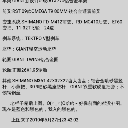
车架:GIANT新设计09款ATX770铝合金车架
前叉:RST 09款OMEGA T9 80MM 镁合金避震前叉
变速系统:SHIMANO FD-M412前变、RD-MC410后变、EF60
变把、11-32T飞轮；24速
刹车系统：TEKTRO V型刹车
座垫：GIANT镂空运动座垫
轮圈:GIANT TWINS铝合金圈
轮胎:正新26X1.95轮胎
其他:SHIMANO M361 42X32X22齿大齿盘；铝合金喷砂黑竖
杆、小燕把、30.9喷砂黑座垫杆；GIANT双重软硬度把套；不
锈钢钢丝
老样子稍后上图。O(∩_∩)O哈哈~ 好像前面的都没补图。
现在是蓝色和黑色的，我入的黑色的。
上图来了2010年5月27日23:42:02