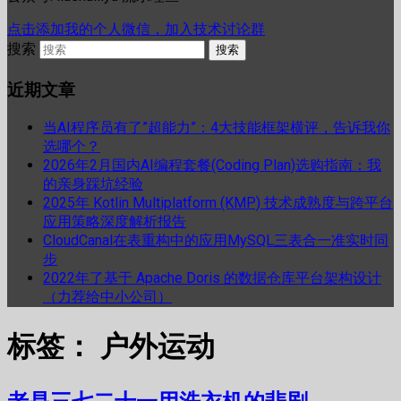
点击添加我的个人微信，加入技术讨论群
搜索
近期文章
当AI程序员有了”超能力”：4大技能框架横评，告诉我你
选哪个？
2026年2月国内AI编程套餐(Coding Plan)选购指南：我
的亲身踩坑经验
2025年 Kotlin Multiplatform (KMP) 技术成熟度与跨平台
应用策略深度解析报告
CloudCanal在表重构中的应用MySQL三表合一准实时同
步
2022年了基于 Apache Doris 的数据仓库平台架构设计
（力荐给中小公司）
标签：
户外运动
老是三七二十一用洗衣机的悲剧