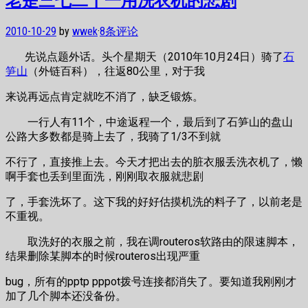
2010-10-29
by
wwek
·
8条评论
先说点题外话。头个星期天（2010年10月24日）骑了
石
笋山
（外链百科），往返80公里，对于我
来说再远点肯定就吃不消了，缺乏锻炼。
一行人有11个，中途返程一个，最后到了石笋山的盘山
公路大多数都是骑上去了，我骑了1/3不到就
不行了，直接推上去。今天才把出去的脏衣服丢洗衣机了，懒
啊手套也丢到里面洗，刚刚取衣服就悲剧
了，手套洗坏了。这下我的好好估摸机洗的料子了，以前老是
不重视。
取洗好的衣服之前，我在调routeros软路由的限速脚本，
结果删除某脚本的时候routeros出现严重
bug，所有的pptp pppot拨号连接都消失了。要知道我刚刚才
加了几个脚本还没备份。