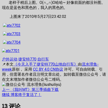
老样子稍后上图。O(∩_∩)O哈哈~ 好像前面的都没补图。
现在是蓝色和黑色的，我入的黑色的。
上图来了2010年5月27日23:42:02
户外运动
捷安特770
自行车
📌本文
《今天入手了捷安特770山地自行车》
由
流水理鱼-
wwek
原创， 采用
CC BY 4.0 CN协议
许可。可自由转载、引
用，但需署名作者且注明文章出处。如转载至微信公众号，请
在文末增加作者微信公众号二维码。
文
上
上一
《我叫MT》第三季插曲下载
篇
下
继续
博客终于复活了！
章
文
篇
13
评论
章：
文
导