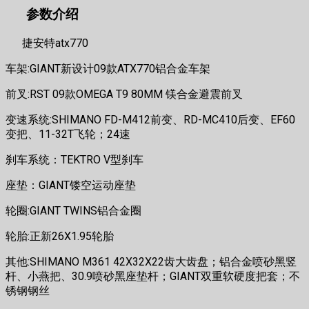
参数介绍
捷安特atx770
车架:GIANT新设计09款ATX770铝合金车架
前叉:RST 09款OMEGA T9 80MM 镁合金避震前叉
变速系统:SHIMANO FD-M412前变、RD-MC410后变、EF60
变把、11-32T飞轮；24速
刹车系统：TEKTRO V型刹车
座垫：GIANT镂空运动座垫
轮圈:GIANT TWINS铝合金圈
轮胎:正新26X1.95轮胎
其他:SHIMANO M361 42X32X22齿大齿盘；铝合金喷砂黑竖
杆、小燕把、30.9喷砂黑座垫杆；GIANT双重软硬度把套；不
锈钢钢丝