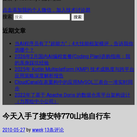
点击添加我的个人微信，加入技术讨论群
搜索
近期文章
当AI程序员有了”超能力”：4大技能框架横评，告诉我你
选哪个？
2026年2月国内AI编程套餐(Coding Plan)选购指南：我
的亲身踩坑经验
2025年 Kotlin Multiplatform (KMP) 技术成熟度与跨平台
应用策略深度解析报告
CloudCanal在表重构中的应用MySQL三表合一准实时同
步
2022年了基于 Apache Doris 的数据仓库平台架构设计
（力荐给中小公司）
今天入手了捷安特770山地自行车
2010-05-27
by
wwek
·
13条评论