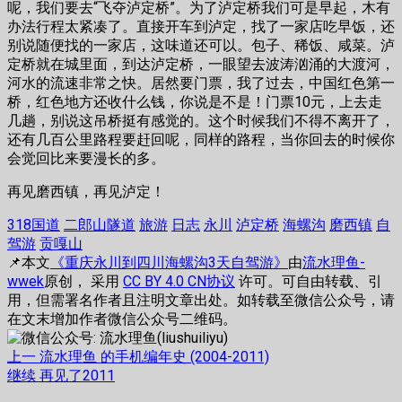
呢，我们要去“飞夺泸定桥”。为了泸定桥我们可是早起，木有
办法行程太紧凑了。直接开车到泸定，找了一家店吃早饭，还
别说随便找的一家店，这味道还可以。包子、稀饭、咸菜。泸
定桥就在城里面，到达泸定桥，一眼望去波涛汹涌的大渡河，
河水的流速非常之快。居然要门票，我了过去，中国红色第一
桥，红色地方还收什么钱，你说是不是！门票10元，上去走
几趟，别说这吊桥挺有感觉的。这个时候我们不得不离开了，
还有几百公里路程要赶回呢，同样的路程，当你回去的时候你
会觉回比来要漫长的多。
再见磨西镇，再见泸定！
318国道
二郎山隧道
旅游
日志
永川
泸定桥
海螺沟
磨西镇
自
驾游
贡嘎山
📌本文
《重庆永川到四川海螺沟3天自驾游》
由
流水理鱼-
wwek
原创， 采用
CC BY 4.0 CN协议
许可。可自由转载、引
用，但需署名作者且注明文章出处。如转载至微信公众号，请
在文末增加作者微信公众号二维码。
文
上
上一
流水理鱼 的手机编年史 (2004-2011)
篇
下
继续
再见了2011
章
文
篇