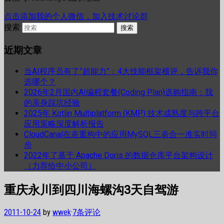
点击添加我的个人微信，加入技术讨论群
搜索
近期文章
当AI程序员有了”超能力”：4大技能框架横评，告诉我你
选哪个？
2026年2月国内AI编程套餐(Coding Plan)选购指南：我
的亲身踩坑经验
2025年 Kotlin Multiplatform (KMP) 技术成熟度与跨平台
应用策略深度解析报告
CloudCanal在表重构中的应用MySQL三表合一准实时同
步
2022年了基于 Apache Doris 的数据仓库平台架构设计
（力荐给中小公司）
重庆永川到四川海螺沟3天自驾游
2011-10-24
by
wwek
·
7条评论