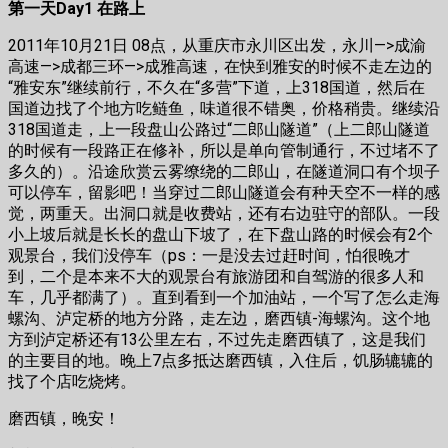
第一天Day1
在路上
2011年10月21日 08点，从重庆市永川区出发，永川—>成渝
高速—>成都三环—>成雅高速，在快到雅安的时候不走左边的
“雅安东”继续前行，不久在“多营”下道，上318国道，然后在
国道边找了个地方吃鲢鱼，味道很不错奥，价格稍贵。继续沿
318国道走，上一段盘山公路过“二郎山隧道”（上二郎山隧道
的时候有一段路正在修补，所以是单向管制通行，不过堵不了
多久的）。沿途欣赏云雾缭绕的二郎山，在隧道洞口有个坝子
可以停车，留影吧！当穿过二郎山隧道会有种天空不一样的感
觉，两重天。出洞口就是收费站，还有右边驻守的部队。一段
小上坡后就是长长的盘山下坡了，在下盘山路的时候会有2个
观景台，我们没停车（ps：一是没去过赶时间，怕很晚才
到，二个是本来不大的观景台有旅游团和自驾游的很多人和
车，几乎都满了）。直到看到一个加油站，一个写了怎么走海
螺沟、泸定桥的地方分路，走左边，磨西镇-海螺沟。这个地
方到泸定桥还有13公里左右，不过先走磨西镇了，这是我们
的主要目的地。晚上7点多抵达磨西镇，入住后，饥肠辘辘的
找了个店吃烧烤。
磨西镇，晚安！