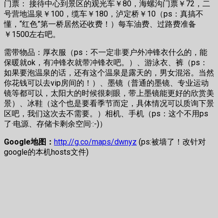
门票： 接待中心到景区的观光车￥80，海螺沟门票￥72，二
号营地温泉￥100，缆车￥180，泸定桥￥10（ps：真搞不
懂，“红色”第一桥居然还收费！）每车油费、过路费准备
￥1500左右吧。
需带物品：厚衣服（ps：不一定非要户外冲锋衣什么的，能
保暖就ok，有冲锋衣就带冲锋衣吧。）、游泳衣、裤（ps：
如果要泡温泉的话，还有这个温泉是露天的，男女混浴。当然
你花钱可以去vip房间的！）、墨镜（普通的墨镜、专业运动
镜等都可以，太阳大的时候很刺眼，带上墨镜能更好的欣赏美
景）、冰鞋（这个也是要看季节而定，具体情况可以质询下景
区吧，我们这次去不需要。）相机、手机（ps：这个不用ps
了·电源、存储卡剩余空间·:-)）
Google地图：
http://g.co/maps/dwnyz
(ps:被墙了！改针对
google的本机hosts文件)