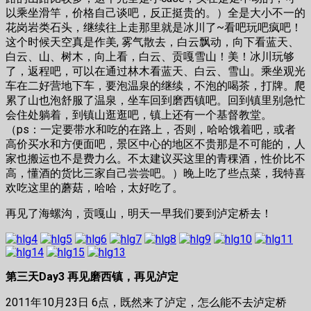
以乘坐滑竿，价格自己谈吧，反正挺贵的。）全是大小不一的
花岗岩类石头，继续往上走那里就是冰川了~看吧玩吧疯吧！
这个时候天空真是作美, 雾气散去，白云飘动，向下看蓝天、
白云、山、树木，向上看，白云、贡嘎雪山！美！冰川玩够
了，返程吧，可以在通过林木看蓝天、白云、雪山。乘坐观光
车在二好营地下车，要泡温泉的继续，不泡的喝茶，打牌。爬
累了山也泡舒服了温泉，坐车回到磨西镇吧。回到镇里别急忙
会住处躺着，到镇山逛逛吧，镇上还有一个基督教堂。
（ps：一定要带水和吃的在路上，否则，哈哈饿着吧，或者
高价买水和方便面吧，景区中心的地区不贵那是不可能的，人
家也搬运也不是费力么。不太建议买这里的青稞酒，性价比不
高，懂酒的货比三家自己尝尝吧。）晚上吃了些点菜，我特喜
欢吃这里的蘑菇，哈哈，太好吃了。
再见了海螺沟，贡嘎山，明天一早我们要到泸定桥去！
第三天Day3 再见磨西镇，再见泸定
2011年10月23日 6点，既然来了泸定，怎么能不去泸定桥