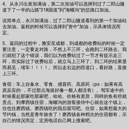
4、从永川出发加满油，第二次加油可以选择到过了二郎山隧
道下了一半的山路“318国道”到“海螺沟”的岔路口加油。
说简单点，永川加满油，过了二郎山隧道看到的第一个加油站
去加油。返程的时候可以选择到“资中”加油，示具体情况而
定。
5、返回的过程中，雅安至成都，到成都的收费站的时候一定
要注意，一定要走对路，不然上不三环，会跑到二环路去。我
们就犯了这个错误，我们以为收费站过了一节才有提示走三
环，而实际过了收费站后，就立马上三环了。到二环的结果显
而易见，堵车！！！！。所以走右边的匝道口，看好路，直接
上三环。
食宿：车上自备水、零食、感冒药、高原药（ps：如果有高
原反应的··，不过那点海拔好像一般人都没有）。驾车途中的
时候看起那家吃那家吧，哈哈。价格有差异，同样的鱼有些就
贵点。到摩西镇住宿，海螺沟的游客接待中心就在这个镇上，
住也住磨西镇。磨西镇吃的我后面写吧。住宿，如果想最大的
节约钱，当然是青年旅舍了！磨西镇各种档次的住宿都有，示
自己的情况而定，定房电话自己网上搜索吧。