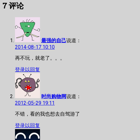
7
评论
章：
文
导
章：
航
最强的自己
说道：
2014-08-17 10:10
再不玩，就老了。。。
登录以回复
时尚购物网
说道：
2012-05-29 19:11
不错，看的我也想去自驾游了
登录以回复