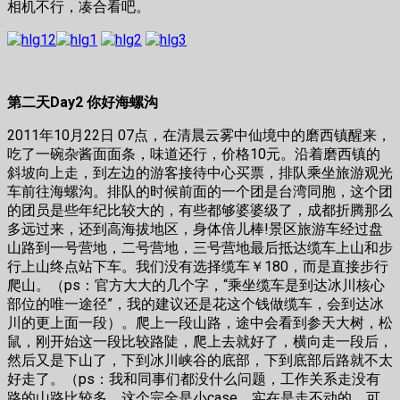
相机不行，凑合看吧。
第二天Day2 你好海螺沟
2011年10月22日 07点，在清晨云雾中仙境中的磨西镇醒来，
吃了一碗杂酱面面条，味道还行，价格10元。沿着磨西镇的
斜坡向上走，到左边的游客接待中心买票，排队乘坐旅游观光
车前往海螺沟。排队的时候前面的一个团是台湾同胞，这个团
的团员是些年纪比较大的，有些都够婆婆级了，成都折腾那么
多远过来，还到高海拔地区，身体倍儿棒!景区旅游车经过盘
山路到一号营地，二号营地，三号营地最后抵达缆车上山和步
行上山终点站下车。我们没有选择缆车￥180，而是直接步行
爬山。（ps：官方大大的几个字，“乘坐缆车是到达冰川核心
部位的唯一途径”，我的建议还是花这个钱做缆车，会到达冰
川的更上面一段）。爬上一段山路，途中会看到参天大树，松
鼠，刚开始这一段比较路陡，爬上去就好了，横向走一段后，
然后又是下山了，下到冰川峡谷的底部，下到底部后路就不太
好走了。（ps：我和同事们都没什么问题，工作关系走没有
路的山路比较多，这个完全是小case，实在是走不动的，可