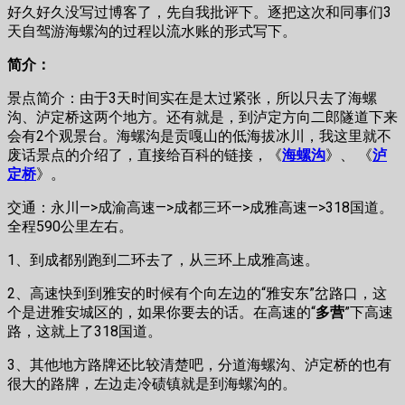
好久好久没写过博客了，先自我批评下。逐把这次和同事们3
天自驾游海螺沟的过程以流水账的形式写下。
简介：
景点简介：由于3天时间实在是太过紧张，所以只去了海螺
沟、泸定桥这两个地方。还有就是，到泸定方向二郎隧道下来
会有2个观景台。海螺沟是贡嘎山的低海拔冰川，我这里就不
废话景点的介绍了，直接给百科的链接，《
海螺沟
》、
《
泸
定桥
》。
交通：永川—>成渝高速—>成都三环—>成雅高速—>318国道。
全程590公里左右。
1、到成都别跑到二环去了，从三环上成雅高速。
2、高速快到到雅安的时候有个向左边的“雅安东”岔路口，这
个是进雅安城区的，如果你要去的话。在高速的“
多营
”下高速
路，这就上了318国道。
3、其他地方路牌还比较清楚吧，分道海螺沟、泸定桥的也有
很大的路牌，左边走冷碛镇就是到海螺沟的。