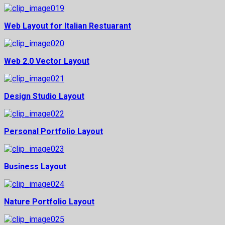
Web Layout for Italian Restuarant
Web 2.0 Vector Layout
Design Studio Layout
Personal Portfolio Layout
Business Layout
Nature Portfolio Layout