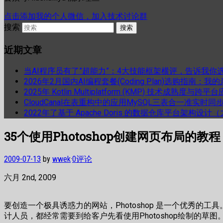
点击添加我的个人微信，加入技术讨论群
搜索
近期文章
当AI程序员有了”超能力”：4大技能框架横评，告诉我你
2026年2月国内AI编程套餐(Coding Plan)选购指南：
2025年 Kotlin Multiplatform (KMP) 技术成熟
CloudCanal在表重构中的应用MySQL三表合一准实时同
2022年了基于 Apache Doris 的数据仓库平台架构设
35个使用Photoshop创建网页布局的教程
2009-07-13
by
wwek
·
0评论
六月 2nd, 2009
要创造一个极具诱惑力的网站，Photoshop 是一个优秀的工
计人员，都经常需要到给客户先看使用Photoshop绘制的草图