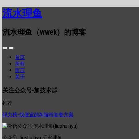
流水理鱼
流水理鱼（wwek）的博客
首页
所有
留言
关于
关注公众号-加技术群
推荐
码力榜-找便宜的AI编程套餐方案
公众号: liushuiliyu 流水理鱼