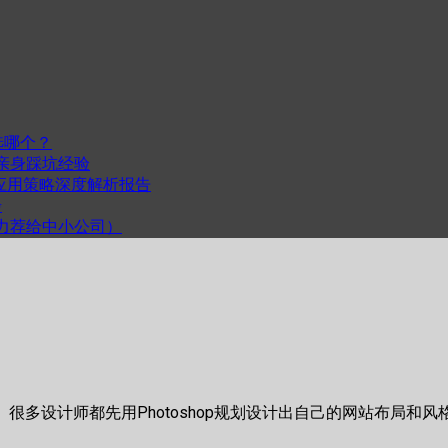
选哪个？
我的亲身踩坑经验
度与跨平台应用策略深度解析报告
步
计（力荐给中小公司）
具。很多设计师都先用Photoshop规划设计出自己的网站布局和
。