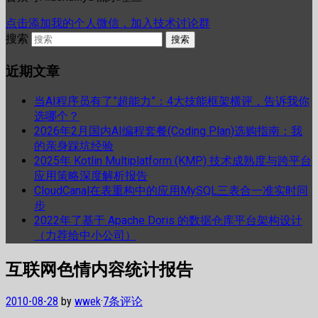
点击添加我的个人微信，加入技术讨论群
搜索
近期文章
当AI程序员有了”超能力”：4大技能框架横评，告诉我你
选哪个？
2026年2月国内AI编程套餐(Coding Plan)选购指南：我
的亲身踩坑经验
2025年 Kotlin Multiplatform (KMP) 技术成熟度与跨平台
应用策略深度解析报告
CloudCanal在表重构中的应用MySQL三表合一准实时同
步
2022年了基于 Apache Doris 的数据仓库平台架构设计
（力荐给中小公司）
互联网色情内容统计报告
2010-08-28
by
wwek
·
7条评论