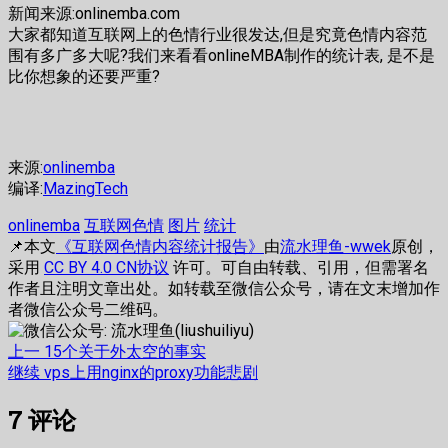
新闻来源:onlinemba.com
大家都知道互联网上的色情行业很发达,但是究竟色情内容范
围有多广多大呢?我们来看看onlineMBA制作的统计表, 是不是
比你想象的还要严重?
来源:
onlinemba
编译:
MazingTech
onlinemba
互联网色情
图片
统计
📌本文
《互联网色情内容统计报告》
由
流水理鱼-wwek
原创，
采用
CC BY 4.0 CN协议
许可。可自由转载、引用，但需署名
作者且注明文章出处。如转载至微信公众号，请在文末增加作
者微信公众号二维码。
文
上
上一
15个关于外太空的事实
篇
下
继续
vps上用nginx的proxy功能悲剧
章
文
篇
7
评论
章：
文
导
章：