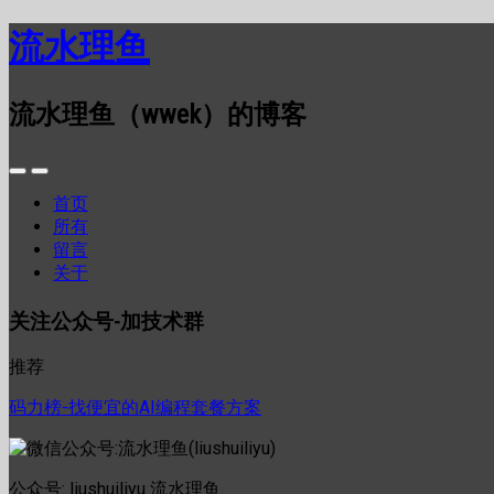
流水理鱼
流水理鱼（wwek）的博客
首页
所有
留言
关于
关注公众号-加技术群
推荐
码力榜-找便宜的AI编程套餐方案
公众号: liushuiliyu 流水理鱼