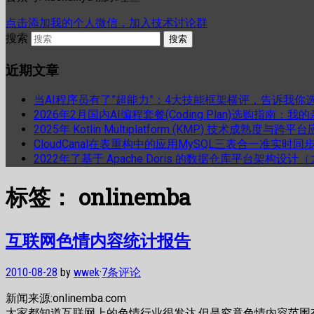
点击添加我的个人微信，加入技术讨论群
搜索
近期文章
当AI程序员有了”超能力”：4大技能框架横评，告诉我你
2026年2月国内AI编程套餐(Coding Plan)选购指南：
2025年 Kotlin Multiplatform (KMP) 技术成熟
CloudCanal在表重构中的应用MySQL三表合一准实时同
2022年了基于 Apache Doris 的数据仓库平台架构设
标签：
onlinemba
互联网色情内容统计报告
2010-08-28
by
wwek
·
7条评论
新闻来源:onlinemba.com
大家都知道互联网上的色情行业很发达,但是究竟色情内容范围有多