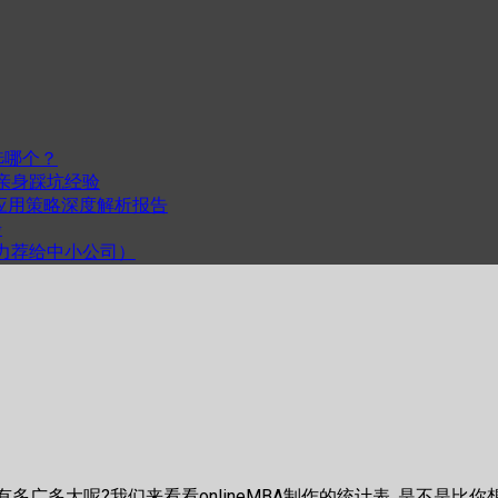
选哪个？
我的亲身踩坑经验
度与跨平台应用策略深度解析报告
步
计（力荐给中小公司）
广多大呢?我们来看看onlineMBA制作的统计表, 是不是比你