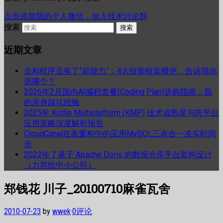
点击添加我的个人微信，加入技术讨论群
搜索
近期文章
当AI程序员有了”超能力”：4大技能框架横评，告诉我你
选哪个？
2026年2月国内AI编程套餐(Coding Plan)选购指南：我
的亲身踩坑经验
2025年 Kotlin Multiplatform (KMP) 技术成熟度与跨平台
应用策略深度解析报告
CloudCanal在表重构中的应用MySQL三表合一准实时同
步
2022年了基于 Apache Doris 的数据仓库平台架构设计
（力荐给中小公司）
郑钱花 川子_20100710麻雀瓦舍
2010-07-23
by
wwek
·
0评论