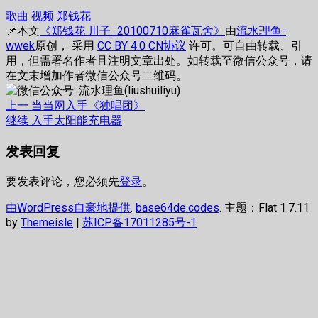
歌曲
视频
郑钱花
📌本文
《郑钱花 川子_20100710麻雀瓦舍》
由
流水理鱼-
wwek
原创， 采用
CC BY 4.0 CN协议
许可。可自由转载、引
用，但需署名作者且注明文章出处。如转载至微信公众号，请
在文末增加作者微信公众号二维码。
文
上
上一
当当网入手《独唱团》
篇
下
继续
入手太阳能充电器
章
文
篇
发表回复
章：
文
导
章：
航
要发表评论，您必须先
登录
。
由WordPress自豪地提供
.
base64de.codes
. 主题：Flat 1.7.11
by
Themeisle
|
苏ICP备17011285号-1