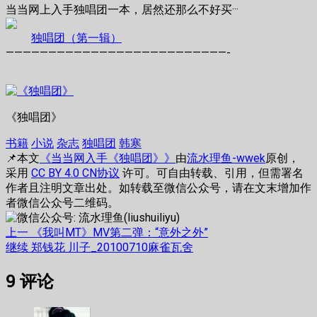
当当网上入手独唱团一本，居然还那么不好买···
独唱团（第一辑）
——————————————————————————-
《独唱团》
书籍
小说
杂志
独唱团
韩寒
📌本文
《当当网入手《独唱团》》
由
流水理鱼-wwek
原创，
采用
CC BY 4.0 CN协议
许可。可自由转载、引用，但需署名
作者且注明文章出处。如转载至微信公众号，请在文末增加作
者微信公众号二维码。
文
上
上一
《我叫MT》MV第二弹：“意外之外”
篇
下
继续
郑钱花 川子_20100710麻雀瓦舍
章
文
篇
9
评论
章：
文
导
章：
航