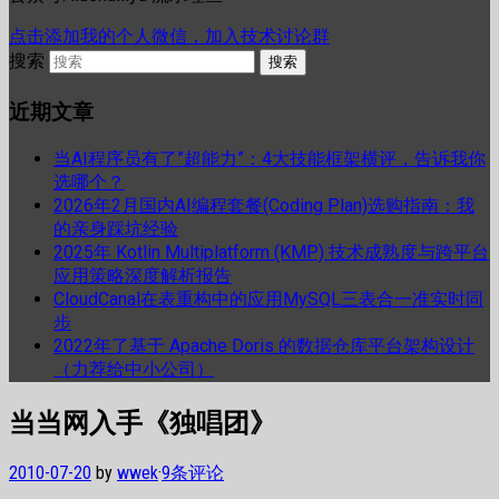
点击添加我的个人微信，加入技术讨论群
搜索
近期文章
当AI程序员有了”超能力”：4大技能框架横评，告诉我你
选哪个？
2026年2月国内AI编程套餐(Coding Plan)选购指南：我
的亲身踩坑经验
2025年 Kotlin Multiplatform (KMP) 技术成熟度与跨平台
应用策略深度解析报告
CloudCanal在表重构中的应用MySQL三表合一准实时同
步
2022年了基于 Apache Doris 的数据仓库平台架构设计
（力荐给中小公司）
当当网入手《独唱团》
2010-07-20
by
wwek
·
9条评论