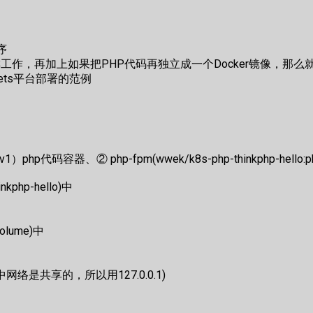
序
配合编排工作，再加上如果把PHP代码再独立成一个Docker镜像，那
nets平台部署的范例
）php代码容器、② php-fpm(wwek/k8s-php-thinkphp-hello:php-f
kphp-hello)中
olume)中
od中网络是共享的，所以用127.0.0.1)