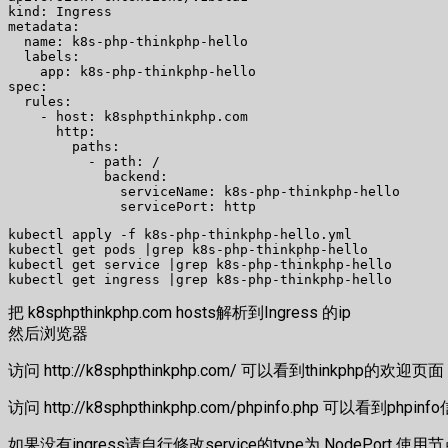
kind: Ingress

metadata:

  name: k8s-php-thinkphp-hello

  labels:

    app: k8s-php-thinkphp-hello

spec:

  rules:

    - host: k8sphpthinkphp.com

      http:

        paths:

          - path: /

            backend:

              serviceName: k8s-php-thinkphp-hello

kubectl apply -f k8s-php-thinkphp-hello.yml

kubectl get pods |grep k8s-php-thinkphp-hello

kubectl get service |grep k8s-php-thinkphp-hello

把 k8sphpthinkphp.com hosts解析到Ingress 的ip
然后浏览器
访问 http://k8sphpthinkphp.com/ 可以看到thinkphp的欢迎页面
访问 http://k8sphpthinkphp.com/phpinfo.php 可以看到phpinf
如果没有ingress请自行修改service的type为 NodePort 使