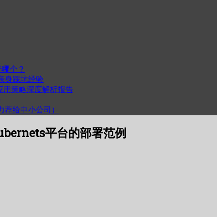
选哪个？
我的亲身踩坑经验
度与跨平台应用策略深度解析报告
步
计（力荐给中小公司）
bernets平台的部署范例