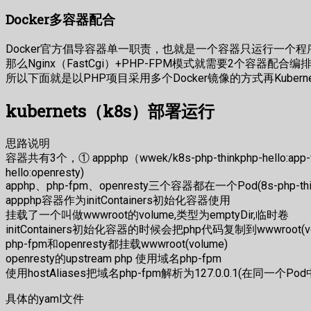
Docker多容器配合
Docker官方倡导容器单一职责，也就是一个容器只运行一个程
那么Nginx（FastCgi）+PHP-FPM模式就需要2个容器
所以下面就是以PHP项目采用多个Docker镜像的方式再Kuber
kubernets（k8s）部署运行
思路说明
容器共有3个，① appphp（wwek/k8s-php-thinkphp-hello:app-v1
hello:openresty)
apphp、php-fpm、openresty三个容器都在一个Pod(8s-php-thin
appphp容器作为initContainers初始化容器使用
挂载了一个叫做wwwroot的volume,类型为emptyDir,临时卷
initContainers初始化容器的时候会把php代码复制到wwwroot(v
php-fpm和openresty都挂载wwwroot(volume)
openresty的upstream php 使用域名php-fpm
使用hostAliases把域名php-fpm解析为127.0.0.1(在同一个P
具体的yaml文件