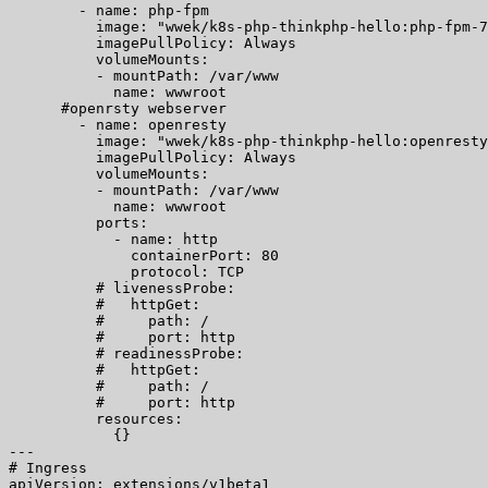
        - name: php-fpm

          image: "wwek/k8s-php-thinkphp-hello:php-fpm-7
          imagePullPolicy: Always

          volumeMounts:

          - mountPath: /var/www

            name: wwwroot

      #openrsty webserver

        - name: openresty

          image: "wwek/k8s-php-thinkphp-hello:openresty
          imagePullPolicy: Always

          volumeMounts:

          - mountPath: /var/www

            name: wwwroot

          ports:

            - name: http

              containerPort: 80

              protocol: TCP

          # livenessProbe:

          #   httpGet:

          #     path: /

          #     port: http

          # readinessProbe:

          #   httpGet:

          #     path: /

          #     port: http

          resources:

            {}

---

# Ingress

apiVersion: extensions/v1beta1
