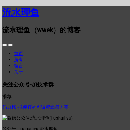
流水理鱼
流水理鱼（wwek）的博客
首页
所有
留言
关于
关注公众号-加技术群
推荐
码力榜-找便宜的AI编程套餐方案
公众号: liushuiliyu 流水理鱼