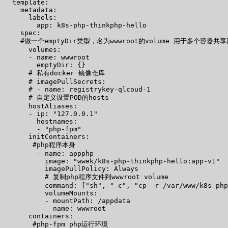
  template:

    metadata:

      labels:

        app: k8s-php-thinkphp-hello

    spec:

    #做一个emptyDir类型，名为wwwroot的volume 用于多个容器共
      volumes:

      - name: wwwroot

        emptyDir: {}

      # 私有docker 镜像仓库

      # imagePullSecrets:

      # - name: registrykey-qlcoud-1

      # 自定义设置POD的hosts

      hostAliases:

      - ip: "127.0.0.1"

        hostnames:

        - "php-fpm"

      initContainers:

       #php程序本身

        - name: appphp

          image: "wwek/k8s-php-thinkphp-hello:app-v1"

          imagePullPolicy: Always

          # 复制php程序文件到wwwroot volume

          command: ["sh", "-c", "cp -r /var/www/k8s-php
          volumeMounts:

          - mountPath: /appdata

            name: wwwroot

      containers:

       #php-fpm php运行环境
