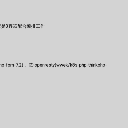
么就是3容器配合编排工作
pm-7.2) 、③ openresty(wwek/k8s-php-thinkphp-