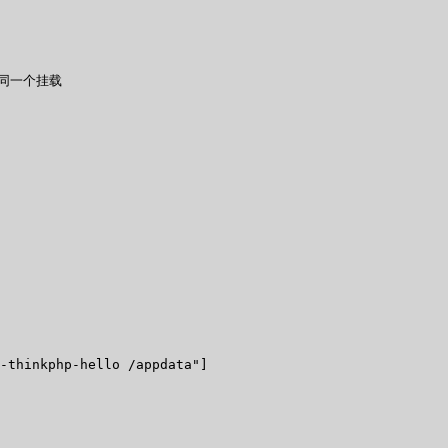
享同一个挂载

-thinkphp-hello /appdata"]
