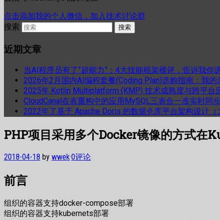
点击添加我的个人微信，加入技术讨论群
搜索
近期文章
当AI程序员有了”超能力”：4大技能框架横评，告诉我你
2026年2月国内AI编程套餐(Coding Plan)选购指南：
2025年 Kotlin Multiplatform (KMP) 技术成熟
CloudCanal在表重构中的应用MySQL三表合一准实时同
2022年了基于 Apache Doris 的数据仓库平台架构设
PHP项目采用多个Docker镜像的方式在Ku
2018-04-18
by
wwek
·
0评论
前言
组织的容器支持docker-compose部署
组织的容器支持kubernets部署