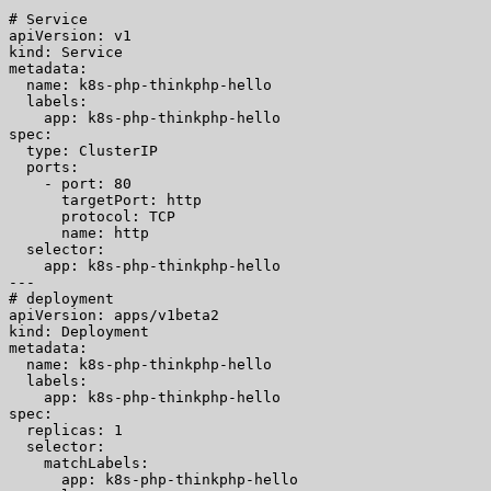
# Service

apiVersion: v1

kind: Service

metadata:

  name: k8s-php-thinkphp-hello

  labels:

    app: k8s-php-thinkphp-hello

spec:

  type: ClusterIP

  ports:

    - port: 80

      targetPort: http

      protocol: TCP

      name: http

  selector:

    app: k8s-php-thinkphp-hello

---

# deployment

apiVersion: apps/v1beta2

kind: Deployment

metadata:

  name: k8s-php-thinkphp-hello

  labels:

    app: k8s-php-thinkphp-hello

spec:

  replicas: 1

  selector:

    matchLabels:

      app: k8s-php-thinkphp-hello
