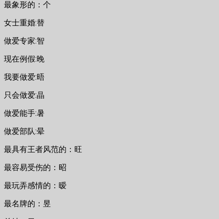
最象形的：个
女士重婚:替
做爱专家:智
现在例假:晚
我要做爱:晤
只会做爱:晶
做爱能手:暑
做爱部队:晕
最具有王者风范的：旺
最容易受伤的：昭
最玩弄感情的：暧
最名牌的：昱