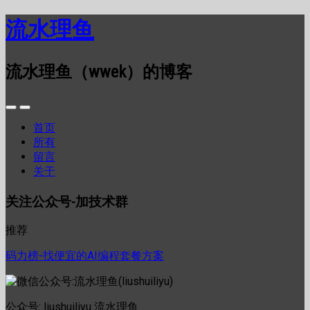
流水理鱼
流水理鱼（wwek）的博客
首页
所有
留言
关于
关注公众号-加技术群
推荐
码力榜-找便宜的AI编程套餐方案
公众号: liushuiliyu 流水理鱼