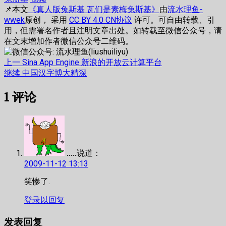
📌本文
《真人版兔斯基 瓦们是素梅兔斯基》
由
流水理鱼-
wwek
原创， 采用
CC BY 4.0 CN协议
许可。可自由转载、引
用，但需署名作者且注明文章出处。如转载至微信公众号，请
在文末增加作者微信公众号二维码。
文
上
上一
Sina App Engine 新浪的开放云计算平台
篇
下
继续
中国汉字博大精深
章
文
篇
1
评论
章：
文
导
章：
航
.....
说道：
2009-11-12 13:13
笑惨了.
登录以回复
发表回复