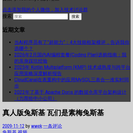
点击添加我的个人微信，加入技术讨论群
搜索
近期文章
当AI程序员有了”超能力”：4大技能框架横评，告诉我你
选哪个？
2026年2月国内AI编程套餐(Coding Plan)选购指南：我
的亲身踩坑经验
2025年 Kotlin Multiplatform (KMP) 技术成熟度与跨平台
应用策略深度解析报告
CloudCanal在表重构中的应用MySQL三表合一准实时同
步
2022年了基于 Apache Doris 的数据仓库平台架构设计
（力荐给中小公司）
真人版兔斯基 瓦们是素梅兔斯基
2009-11-12
by
wwek
·
一条评论
兔斯基
视频