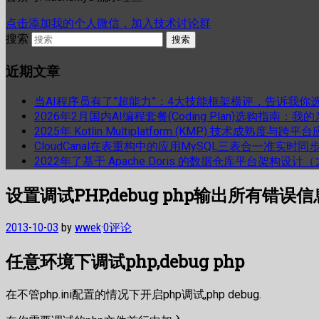
点击添加我的个人微信，加入技术讨论群
搜索
近期文章
当AI程序员有了”超能力”：4大技能框架横评，告诉我你
2026年2月国内AI编程套餐(Coding Plan)选购指南：
2025年 Kotlin Multiplatform (KMP) 技术成熟
CloudCanal在表重构中的应用MySQL三表合一准实时同
2022年了基于 Apache Doris 的数据仓库平台架构设
设置调试PHP,debug php输出所有错误信
2013-10-03
by
wwek
·
0评论
任意环境下调试php,debug php
在不管php.ini配置的情况下开启php调试,php debug.