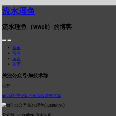
流水理鱼
流水理鱼（wwek）的博客
首页
所有
留言
关于
关注公众号-加技术群
推荐
码力榜-找便宜的AI编程套餐方案
公众号: liushuiliyu 流水理鱼