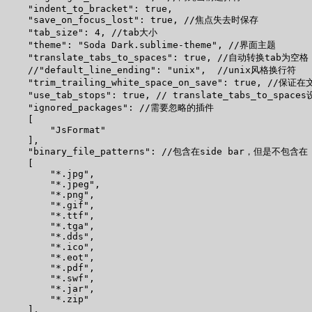
    "indent_to_bracket": true,

    "save_on_focus_lost": true, //焦点失去时保存

    "tab_size": 4, //tab大小

    "theme": "Soda Dark.sublime-theme", //界面主题

    "translate_tabs_to_spaces": true, //自动转换tab为空格

    //"default_line_ending": "unix",  //unix风格换行符

    "trim_trailing_white_space_on_save": true, 
    "use_tab_stops": true, // translate_tabs_to_
    "ignored_packages": //需要忽略的插件

    [

        "JsFormat"

    ],

    "binary_file_patterns": //包含在side bar，但是不包含在 g
    [

        "*.jpg",

        "*.jpeg",

        "*.png",

        "*.gif",

        "*.ttf",

        "*.tga",

        "*.dds",

        "*.ico",

        "*.eot",

        "*.pdf",

        "*.swf",

        "*.jar",

        "*.zip"

    ],
