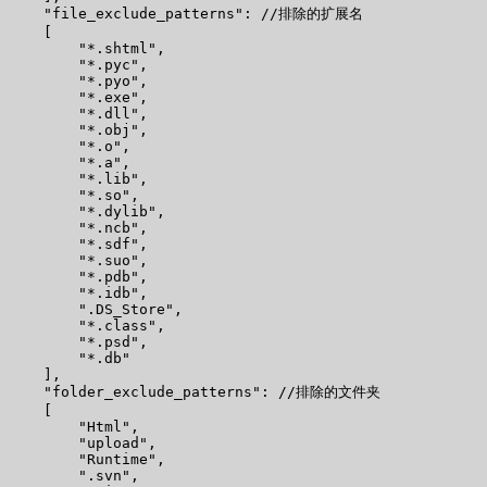
    "file_exclude_patterns": //排除的扩展名

    [

        "*.shtml",

        "*.pyc",

        "*.pyo",

        "*.exe",

        "*.dll",

        "*.obj",

        "*.o",

        "*.a",

        "*.lib",

        "*.so",

        "*.dylib",

        "*.ncb",

        "*.sdf",

        "*.suo",

        "*.pdb",

        "*.idb",

        ".DS_Store",

        "*.class",

        "*.psd",

        "*.db"

    ],

    "folder_exclude_patterns": //排除的文件夹

    [

        "Html",

        "upload",

        "Runtime",

        ".svn",
