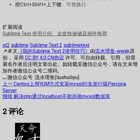
按Ctrl+Shift+上下键
，可替换行
扩展阅读
Sublime Text 使用介绍、全套快捷键及插件推荐
st2
sublime
Sublime Text 2
sublimetext
📌本文
《我的Sublime Text 2使用技巧》
由
流水理鱼-wwek
原
创， 采用
CC BY 4.0 CN协议
许可。可自由转载、引用，但需
署名作者且注明文章出处。如转载至微信公众号，请在文末增
加作者微信公众号二维码。
文
上
上一
Centos上用YUM方式安装mysql衍生发行版Percona
篇
Server
章
下
继续
解决php通过localhost不能连接mysql数据库
文
篇
章：
导
2
评论
文
航
章：