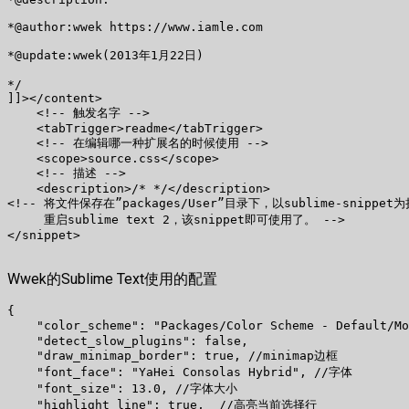
*@author:wwek https://www.iamle.com

*@update:wwek(2013年1月22日)

*/

]]></content>

    <!-- 触发名字 -->

    <tabTrigger>readme</tabTrigger>

    <!-- 在编辑哪一种扩展名的时候使用 -->

    <scope>source.css</scope>

    <!-- 描述 -->

    <description>/* */</description>

<!-- 将文件保存在”packages/User”目录下，以sublime-snippet
     重启sublime text 2，该snippet即可使用了。 -->

</snippet>

Wwek的Sublime Text使用的配置
{

    "color_scheme": "Packages/Color Scheme - Default/
    "detect_slow_plugins": false,

    "draw_minimap_border": true, //minimap边框

    "font_face": "YaHei Consolas Hybrid", //字体

    "font_size": 13.0, //字体大小

    "highlight_line": true,  //高亮当前选择行
