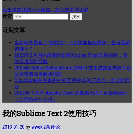
点击添加我的个人微信，加入技术讨论群
搜索
近期文章
当AI程序员有了”超能力”：4大技能框架横评，告诉我你
选哪个？
2026年2月国内AI编程套餐(Coding Plan)选购指南：我
的亲身踩坑经验
2025年 Kotlin Multiplatform (KMP) 技术成熟度与跨平台
应用策略深度解析报告
CloudCanal在表重构中的应用MySQL三表合一准实时同
步
2022年了基于 Apache Doris 的数据仓库平台架构设计
（力荐给中小公司）
我的Sublime Text 2使用技巧
2013-01-20
by
wwek
·
2条评论