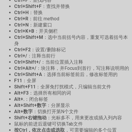
Ctrl+F
：查找内容
Ctrl+Shift+F
：查找并替换
Ctrl+H
：替换
Ctrl+R
：前往 method
Ctrl+N
：新建窗口
Ctrl+K+B
：开关侧栏
Ctrl+Shift+M
：选中当前括号内容，重复可选着括号本
身
Ctrl+F2
：设置/删除标记
Ctrl+/
：注释当前行
Ctrl+Shift+/
：当前位置插入注释
Ctrl+Alt+/
：块注释，并Focus到首行，写注释说明用的
Ctrl+Shift+A
：选择当前标签前后，修改标签用的
F11
：全屏
Shift+F11
：全屏免打扰模式，只编辑当前文件
Alt+F3
：选择所有相同的词
Alt+.
：闭合标签
Alt+Shift+数字
：分屏显示
Alt+数字
：切换打开第N个文件
Shift+右键拖动
：光标多不，用来更改或插入列内容
鼠标的前进后退键可切换Tab文件
按Ctrl，依次点击或选取
，可需要编辑的多个位置