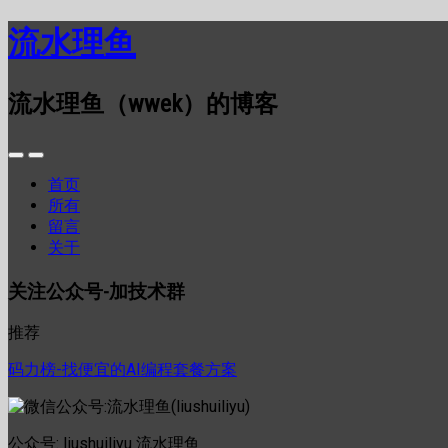
流水理鱼
流水理鱼（wwek）的博客
首页
所有
留言
关于
关注公众号-加技术群
推荐
码力榜-找便宜的AI编程套餐方案
公众号: liushuiliyu 流水理鱼