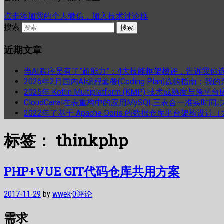
点击添加我的个人微信，加入技术讨论群
搜索
近期文章
当AI程序员有了”超能力”：4大技能框架横评，告诉我你
2026年2月国内AI编程套餐(Coding Plan)选购指南：
2025年 Kotlin Multiplatform (KMP) 技术成熟
CloudCanal在表重构中的应用MySQL三表合一准实时同
2022年了基于 Apache Doris 的数据仓库平台架构设
标签：
thinkphp
PHP+VUE GIT代码仓库共用方案
2017-11-29
by
wwek
·
0评论
需求