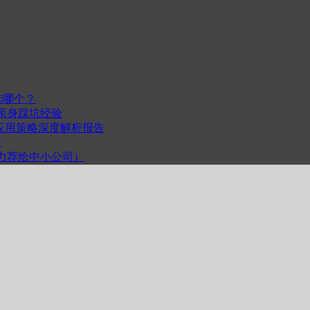
选哪个？
我的亲身踩坑经验
度与跨平台应用策略深度解析报告
步
计（力荐给中小公司）