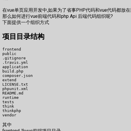
在vue单页应用开发中,如果为了省事PHP代码和vue代码都放在
那么如何进行vue前端代码和php Api 后端代码组织呢?
下面提供一个组织方式
项目目录结构
frontend

public

.gitignore

.travis.yml

application

build.php

composer.json

extend

LICENSE.txt

phpunit.xml

README.md

runtime

tests

think

thinkphp

其中
frontend 为vue前端项目目录