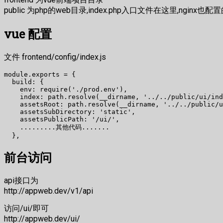
public 为php的web目录,index.php入口文件在这里,nginx也配置的
vue 配置
文件 frontend/config/index.js
module.exports = {

  build: {

    env: require('./prod.env'),

    index: path.resolve(__dirname, '../../public/ui/ind
    assetsRoot: path.resolve(__dirname, '../../public/u
    assetsSubDirectory: 'static',

    assetsPublicPath: '/ui/',

    .........其他代码.......

前台访问
api接口为
http://appweb.dev/v1/api
访问/ui/即可
http://appweb.dev/ui/