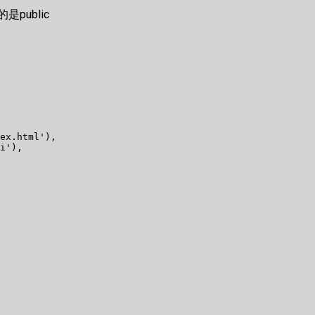
是public
ex.html'),

i'),
