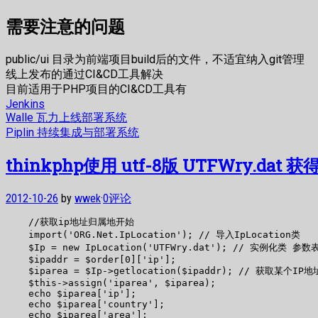
需要注意的问题
public/ui 目录为前端项目build后的文件，不适宜纳入git管理
线上发布的通过CI&CD工具解决
目前适用于PHP项目的CI&CD工具有
Jenkins
Walle 瓦力上线部署系统
Piplin 持续集成与部署系统
thinkphp使用 utf-8版 UTFWry.dat 
2012-10-26
by
wwek
·
0评论
    //获取ip地址归属地开始

    import('ORG.Net.IpLocation'); // 导入IpLocation类

    $Ip = new IpLocation('UTFWry.dat'); // 实例化类 参
    $ipaddr = $order[0]['ip'];

    $iparea = $Ip->getlocation($ipaddr); // 获取某个I
    $this->assign('iparea', $iparea);

    echo $iparea['ip'];

    echo $iparea['country'];

    echo $iparea['area'];
