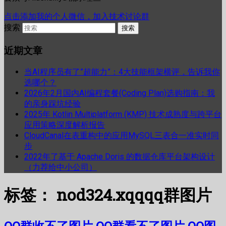
点击添加我的个人微信，加入技术讨论群
搜索
近期文章
当AI程序员有了”超能力”：4大技能框架横评，告诉我你
选哪个？
2026年2月国内AI编程套餐(Coding Plan)选购指南：我
的亲身踩坑经验
2025年 Kotlin Multiplatform (KMP) 技术成熟度与跨平台
应用策略深度解析报告
CloudCanal在表重构中的应用MySQL三表合一准实时同
步
2022年了基于 Apache Doris 的数据仓库平台架构设计
（力荐给中小公司）
标签：
nod324.xqqqq群图片
QQ群收不了图片 QQ群看不了图片 QQ图