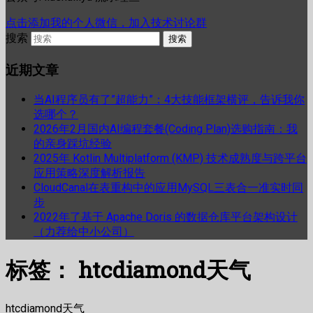
点击添加我的个人微信，加入技术讨论群
搜索
近期文章
当AI程序员有了”超能力”：4大技能框架横评，告诉我你
选哪个？
2026年2月国内AI编程套餐(Coding Plan)选购指南：我
的亲身踩坑经验
2025年 Kotlin Multiplatform (KMP) 技术成熟度与跨平台
应用策略深度解析报告
CloudCanal在表重构中的应用MySQL三表合一准实时同
步
2022年了基于 Apache Doris 的数据仓库平台架构设计
（力荐给中小公司）
标签：
htcdiamond天气
htcdiamond天气