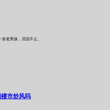
一首老男孩，泪流不止。
遏制楼市炒风吗