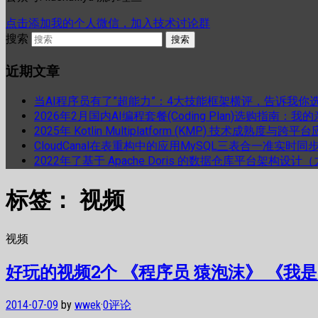
点击添加我的个人微信，加入技术讨论群
搜索
近期文章
当AI程序员有了”超能力”：4大技能框架横评，告诉我你
2026年2月国内AI编程套餐(Coding Plan)选购指南：
2025年 Kotlin Multiplatform (KMP) 技术成熟
CloudCanal在表重构中的应用MySQL三表合一准实时同
2022年了基于 Apache Doris 的数据仓库平台架构设
标签：
视频
视频
好玩的视频2个 《程序员 猿泡沫》 《我
2014-07-09
by
wwek
·
0评论