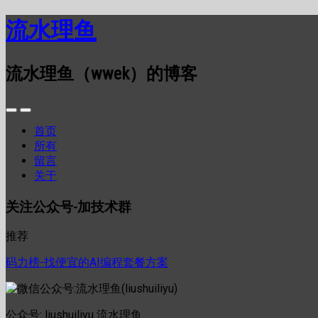
流水理鱼
流水理鱼（wwek）的博客
首页
所有
留言
关于
关注公众号-加技术群
推荐
码力榜-找便宜的AI编程套餐方案
公众号: liushuiliyu 流水理鱼