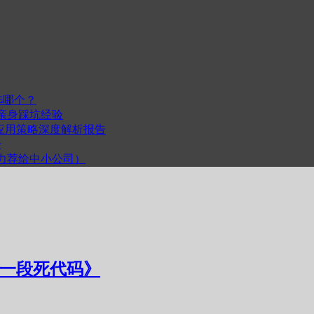
选哪个？
我的亲身踩坑经验
度与跨平台应用策略深度解析报告
步
计（力荐给中小公司）
是一段死代码》