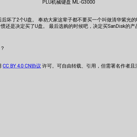
PLU机械键盘 ML-G3000
坏了2个U盘。 奉劝大家这辈子都不要买一个叫做清华紫光的U
还是决定买了U盘。 最后选购的时候吧，决定买SanDisk的
？
用
CC BY 4.0 CN协议
许可。可自由转载、引用，但需署名作者且