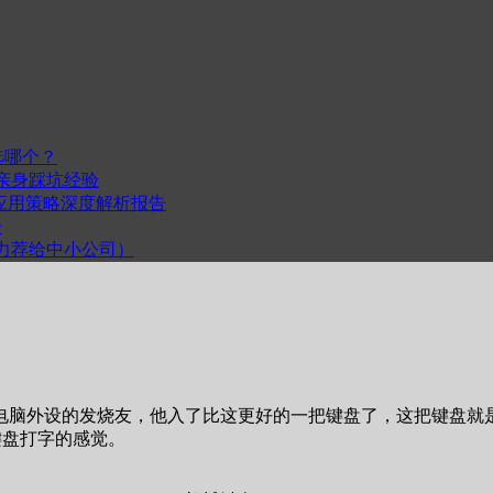
选哪个？
我的亲身踩坑经验
度与跨平台应用策略深度解析报告
步
计（力荐给中小公司）
脑外设的发烧友，他入了比这更好的一把键盘了，这把键盘就是
械键盘打字的感觉。