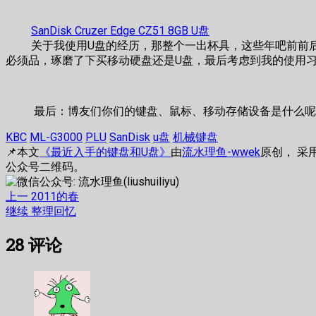
SanDisk Cruzer Edge CZ51 8GB U盘
关于我使用U盘的经历，那整个一出杯具，这些年吧前前后后
必须品，琢磨了下买移动硬盘还是U盘，最后考虑到我的使用习惯
最后：博友们你们的键盘、鼠标、移动存储设备是什么呢
KBC
ML-G3000
PLU
SanDisk
u盘
机械键盘
📌本文
《最近入手的键盘和U盘》
由
流水理鱼-wwek
原创， 采
公众号二维码。
文
上
上一
2011的春
篇
下
继续
整理回忆
章
文
篇
28
评论
章：
文
导
章：
航