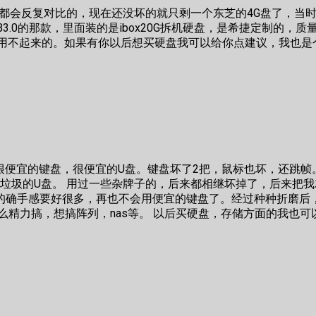
都会反复对比的，现在还没坏的就只剩一个东芝的4G盘了，当时
SB3.0的那款，里面装的是ibox20G拆机硬盘，是希捷定制
用不起来的。如果有你以后想买硬盘我可以给你点建议，我也是
用很便宜的键盘，很便宜的U盘。键盘坏了2把，鼠标也坏，还跳帧
最垃圾的U盘。 用过一些杂牌子的，后来都相继坏掉了，后来把我就
的确手感要好很多，再也不会用便宜的键盘了。经过种种折磨后
么精力搞，想搞阵列，nas等。 以后买硬盘，存储方面的我也可