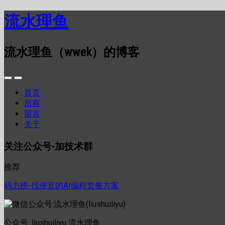
流水理鱼
流水理鱼（wwek）的博客
首页
所有
留言
关于
关注公众号-加技术群
推荐
码力榜-找便宜的AI编程套餐方案
公众号: liushuiliyu 流水理鱼