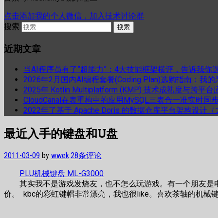
点击添加我的个人微信，加入技术讨论群
搜索
近期文章
当AI程序员有了”超能力”：4大技能框架横评，告诉我你
2026年2月国内AI编程套餐(Coding Plan)选购指南：
2025年 Kotlin Multiplatform (KMP) 技术成熟
CloudCanal在表重构中的应用MySQL三表合一准实时同
2022年了基于 Apache Doris 的数据仓库平台架构设
最近入手的键盘和U盘
2011-03-09
by
wwek
·
28条评论
PLU机械键盘 ML-G3000
其实我不是游戏发烧友，也不怎么玩游戏。有一个朋友是电
价。 kbc的彩虹键帽非常漂亮，我也很like。喜欢茶轴的机