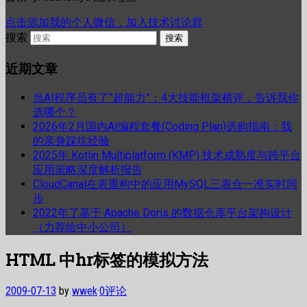
点击添加我的个人微信，加入技术讨论群
搜索
近期文章
当AI程序员有了”超能力”：4大技能框架横评，告诉我你
选哪个？
2026年2月国内AI编程套餐(Coding Plan)选购指南：我
的亲身踩坑经验
2025年 Kotlin Multiplatform (KMP) 技术成熟度与跨平台
应用策略深度解析报告
CloudCanal在表重构中的应用MySQL三表合一准实时同
步
2022年了基于 Apache Doris 的数据仓库平台架构设计
（力荐给中小公司）
HTML 中hr标签的模拟方法
2009-07-13
by
wwek
·
0评论