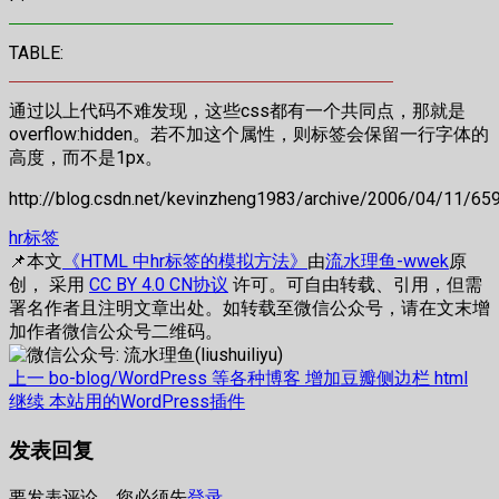
TABLE:
通过以上代码不难发现，这些css都有一个共同点，那就是
overflow:hidden。若不加这个属性，则标签会保留一行字体的
高度，而不是1px。
http://blog.csdn.net/kevinzheng1983/archive/2006/04/11/65
hr标签
📌本文
《HTML 中hr标签的模拟方法》
由
流水理鱼-wwek
原
创， 采用
CC BY 4.0 CN协议
许可。可自由转载、引用，但需
署名作者且注明文章出处。如转载至微信公众号，请在文末增
加作者微信公众号二维码。
文
上
上一
bo-blog/WordPress 等各种博客 增加豆瓣侧边栏 html
篇
下
继续
本站用的WordPress插件
章
文
篇
发表回复
章：
文
导
章：
航
要发表评论，您必须先
登录
。