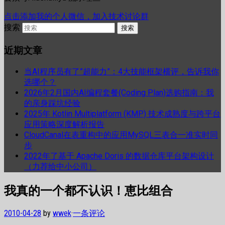
点击添加我的个人微信，加入技术讨论群
搜索
近期文章
当AI程序员有了”超能力”：4大技能框架横评，告诉我你
选哪个？
2026年2月国内AI编程套餐(Coding Plan)选购指南：我
的亲身踩坑经验
2025年 Kotlin Multiplatform (KMP) 技术成熟度与跨平台
应用策略深度解析报告
CloudCanal在表重构中的应用MySQL三表合一准实时同
步
2022年了基于 Apache Doris 的数据仓库平台架构设计
（力荐给中小公司）
我真的一个都不认识！恵比组合
2010-04-28
by
wwek
·
一条评论