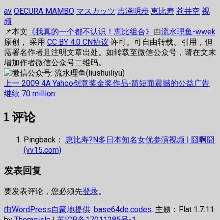
av
OECURA MAMBO
マスカッツ
吉泽明步
恵比寿
苍井空
视
频
📌本文
《我真的一个都不认识！恵比组合》
由
流水理鱼-wwek
原创， 采用
CC BY 4.0 CN协议
许可。可自由转载、引用，但
需署名作者且注明文章出处。如转载至微信公众号，请在文末
增加作者微信公众号二维码。
文
上
上一
2009 4A Yahoo创意奖金奖作品-简短而震撼的公益广告
篇
下
继续
70 million
章
文
篇
1
评论
章：
文
导
章：
航
Pingback：
恵比寿?N多日本知名女优参演视频 | 囧啊囧
(vv15.com)
发表回复
要发表评论，您必须先
登录
。
由WordPress自豪地提供
.
base64de.codes
. 主题：Flat 1.7.11
by
Themeisle
|
苏ICP备17011285号-1