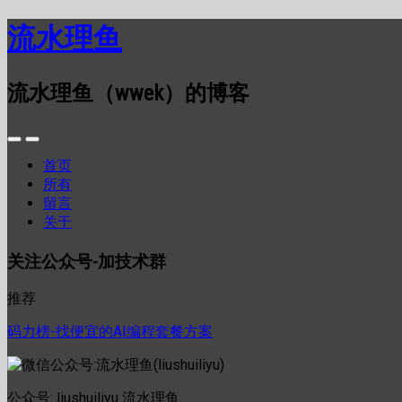
流水理鱼
流水理鱼（wwek）的博客
首页
所有
留言
关于
关注公众号-加技术群
推荐
码力榜-找便宜的AI编程套餐方案
公众号: liushuiliyu 流水理鱼