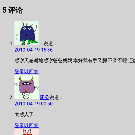
章
文
篇
5
评论
章：
文
导
章：
航
...
说道：
2010-04-19 16:36
感谢天感谢地感谢爸爸妈妈.幸好我有手又脚.不聋不哑.还能
登录以回复
周公
说道：
2010-04-19 00:50
太感人了
登录以回复