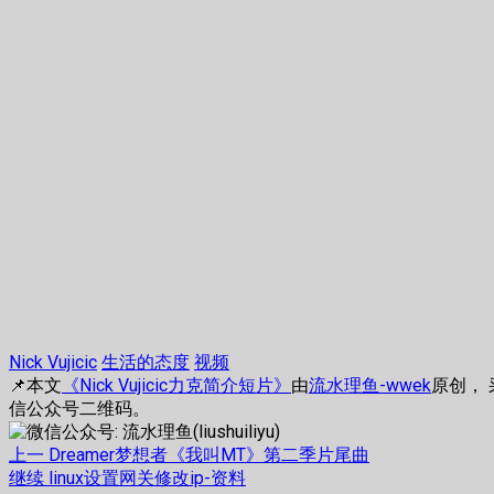
Nick Vujicic
生活的态度
视频
📌本文
《Nick Vujicic力克简介短片》
由
流水理鱼-wwek
原创，
信公众号二维码。
文
上
上一
Dreamer梦想者《我叫MT》第二季片尾曲
篇
下
继续
linux设置网关修改ip-资料