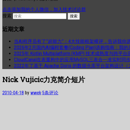
点击添加我的个人微信，加入技术讨论群
搜索
近期文章
当AI程序员有了”超能力”：4大技能框架横评，告诉我你
2026年2月国内AI编程套餐(Coding Plan)选购指南：
2025年 Kotlin Multiplatform (KMP) 技术成熟
CloudCanal在表重构中的应用MySQL三表合一准实时同
2022年了基于 Apache Doris 的数据仓库平台架构设
Nick Vujicic力克简介短片
2010-04-18
by
wwek
·
5条评论