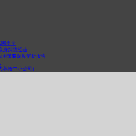
选哪个？
我的亲身踩坑经验
度与跨平台应用策略深度解析报告
步
计（力荐给中小公司）