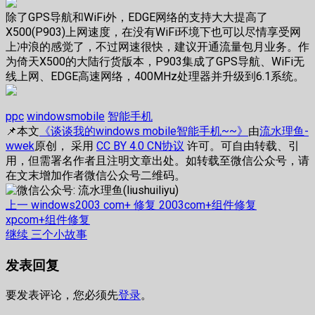
除了GPS导航和WiFi外，EDGE网络的支持大大提高了
X500(P903)上网速度，在没有WiFi环境下也可以尽情享受网
上冲浪的感觉了，不过网速很快，建议开通流量包月业务。作
为倚天X500的大陆行货版本，P903集成了GPS导航、WiFi无
线上网、EDGE高速网络，400MHz处理器并升级到6.1系统。
ppc
windowsmobile
智能手机
📌本文
《谈谈我的windows mobile智能手机~~》
由
流水理鱼-
wwek
原创， 采用
CC BY 4.0 CN协议
许可。可自由转载、引
用，但需署名作者且注明文章出处。如转载至微信公众号，请
在文末增加作者微信公众号二维码。
文
上
上一
windows2003 com+ 修复 2003com+组件修复
篇
xpcom+组件修复
章
文
下
继续
三个小故事
章：
篇
导
发表回复
文
航
章：
要发表评论，您必须先
登录
。