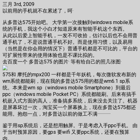
三月 3rd, 2009
以前用的手机就不在累述了，呵·
从多普达575开始吧。 大学第一次接触到windows mobile系
统的手机，我这个小白才知道原来有智能手机这个东西。
从此以后爱上智能手机，一发不可收拾，估计以后也不会用普
通手机了，不是说普通手机不好。而是使用习惯，以及易用
（当然是在你会用的情况下）普通手机都是不可比的，平台的
可扩展性带来的使用体验也是不课比拟的。
去百度一个 多普达575 的图片· 等有给自己的照几张图·
575和 摩托的mpx200 一样都是千年妖机，每次微软发布新的
wm系统都能刷，现在我的多普达575用的都是wm6.1 sp系
统。本来是wm sp（windows mobile Smartphone）到最后
ppc（windows mobile Pocket PC）系统都能刷。后来有搞手
机嵌入式方面的高人，准备搞多系统，后来没去关注了。机器
是屏幕坏过一次，淘宝买一个屏幕换上，现在多普达575都还
能用。抱怨一点，对多普达以前的做工不满··············
鉴于用sp系统后，还是想用触屏。于是考虑入手ppc手机。 由
于当时预算原因，要gps 要wifi 又要ppc系统，还要在预算
内。