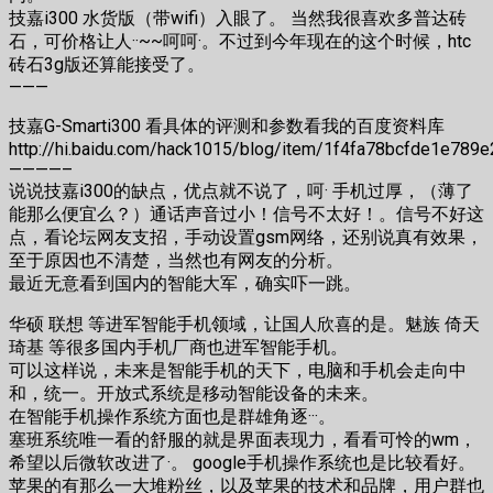
技嘉i300 水货版（带wifi）入眼了。 当然我很喜欢多普达砖
石，可价格让人··~~呵呵·。不过到今年现在的这个时候，htc
砖石3g版还算能接受了。
———
技嘉G-Smarti300 看具体的评测和参数看我的百度资料库
http://hi.baidu.com/hack1015/blog/item/1f4fa78bcfde1e789e
————–
说说技嘉i300的缺点，优点就不说了，呵· 手机过厚，（薄了
能那么便宜么？）通话声音过小！信号不太好！。信号不好这
点，看论坛网友支招，手动设置gsm网络，还别说真有效果，
至于原因也不清楚，当然也有网友的分析。
最近无意看到国内的智能大军，确实吓一跳。
华硕 联想 等进军智能手机领域，让国人欣喜的是。魅族 倚天
琦基 等很多国内手机厂商也进军智能手机。
可以这样说，未来是智能手机的天下，电脑和手机会走向中
和，统一。开放式系统是移动智能设备的未来。
在智能手机操作系统方面也是群雄角逐···。
塞班系统唯一看的舒服的就是界面表现力，看看可怜的wm，
希望以后微软改进了·。 google手机操作系统也是比较看好。
苹果的有那么一大堆粉丝，以及苹果的技术和品牌，用户群也