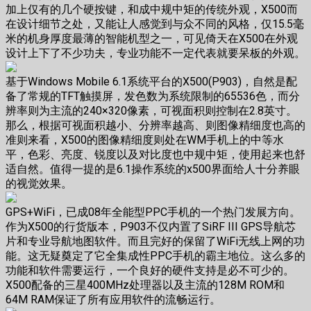
加上仅有的几个硬按键，和成中规中矩的传统外观，X500而
在设计细节之处，又能让人感觉到与众不同的风格，仅15.5毫
米的机身厚度最薄的智能机型之一，可见倚天在X500在外观
设计上下了不少功夫，专业功能不一定代表就要呆板的外观。
基于Windows Mobile 6.1系统平台的X500(P903)，自然是配
备了常规的TFT触摸屏，发色数为系统限制的65536色，而分
辨率则为主流的240×320像素，可视面积则控制在2.8英寸。
那么，根据可视面积越小、分辨率越高、则图像精细度也高的
准则来看，X500的图像精细度则处在WM手机上的中等水
平，色彩、亮度、锐度以及对比度也中规中矩，使用起来也舒
适自然。值得一提的是6.1操作系统的x500界面给人十分养眼
的视觉效果。
GPS+WiFi，已成08年全能型PPC手机的一个热门发展方向。
作为X500的行货版本，P903不仅内置了SiRF III GPS导航芯
片和专业导航地图软件。而且完好的保留了WiFi无线上网的功
能。这无疑奠定了它全集成性PPC手机的霸主地位。这么多的
功能和软件需要运行，一个良好的硬件支持是必不可少的。
X500配备的三星400MHz处理器以及主流的128M ROM和
64M RAM保证了所有应用软件的流畅运行。