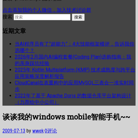
点击添加我的个人微信，加入技术讨论群
搜索
近期文章
当AI程序员有了”超能力”：4大技能框架横评，告诉我你
选哪个？
2026年2月国内AI编程套餐(Coding Plan)选购指南：我
的亲身踩坑经验
2025年 Kotlin Multiplatform (KMP) 技术成熟度与跨平台
应用策略深度解析报告
CloudCanal在表重构中的应用MySQL三表合一准实时同
步
2022年了基于 Apache Doris 的数据仓库平台架构设计
（力荐给中小公司）
谈谈我的windows mobile智能手机~~
2009-07-13
by
wwek
·
0评论