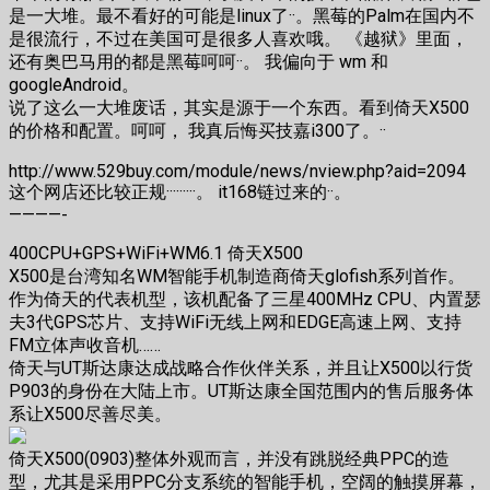
是一大堆。最不看好的可能是linux了··。黑莓的Palm在国内不
是很流行，不过在美国可是很多人喜欢哦。 《越狱》里面，
还有奥巴马用的都是黑莓呵呵··。 我偏向于 wm 和
googleAndroid。
说了这么一大堆废话，其实是源于一个东西。看到倚天X500
的价格和配置。呵呵， 我真后悔买技嘉i300了。··
http://www.529buy.com/module/news/nview.php?aid=2094
这个网店还比较正规·········。 it168链过来的··。
————-
400CPU+GPS+WiFi+WM6.1 倚天X500
X500是台湾知名WM智能手机制造商倚天glofish系列首作。
作为倚天的代表机型，该机配备了三星400MHz CPU、内置瑟
夫3代GPS芯片、支持WiFi无线上网和EDGE高速上网、支持
FM立体声收音机……
倚天与UT斯达康达成战略合作伙伴关系，并且让X500以行货
P903的身份在大陆上市。UT斯达康全国范围内的售后服务体
系让X500尽善尽美。
倚天X500(0903)整体外观而言，并没有跳脱经典PPC的造
型，尤其是采用PPC分支系统的智能手机，空阔的触摸屏幕，