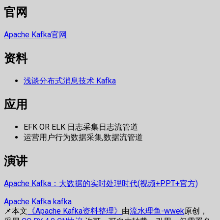
官网
Apache Kafka官网
资料
浅谈分布式消息技术 Kafka
应用
EFK OR ELK 日志采集日志流管道
运营用户行为数据采集,数据流管道
演讲
Apache Kafka：大数据的实时处理时代(视频+PPT+官方)
Apache Kafka
kafka
📌本文
《Apache Kafka资料整理》
由
流水理鱼-wwek
原创，