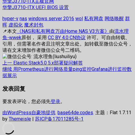
华擎J3710-ITX主板官网
华擎J3710-ITX UEFI BIOS 设置
hyper-v
nas
windows server 2016
wol
私有网盘
网络唤醒
群
晖
虚拟化
魔术封包
📌本文
《NAS和私有网盘万由Home NAS V3方案》
由
流水理
鱼-wwek
原创， 采用
CC BY 4.0 CN协议
许可。可自由转载、
引用，但需署名作者且注明文章出处。如转载至微信公众号，
请在文末增加作者微信公众号二维码。
文
上
上一
Elastic Stack5.0 5.x部署疑问解答
篇
下
继续
用Prometheus进行网络质量ping监控Grafana进行监控数
章
文
篇
据展示
章：
文
导
发表回复
章：
航
要发表评论，您必须先
登录
。
由WordPress自豪地提供
.
base64de.codes
. 主题：Flat 1.7.11
by
Themeisle
|
苏ICP备17011285号-1