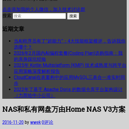
点击添加我的个人微信，加入技术讨论群
搜索
近期文章
当AI程序员有了”超能力”：4大技能框架横评，告诉我你
选哪个？
2026年2月国内AI编程套餐(Coding Plan)选购指南：我
的亲身踩坑经验
2025年 Kotlin Multiplatform (KMP) 技术成熟度与跨平台
应用策略深度解析报告
CloudCanal在表重构中的应用MySQL三表合一准实时同
步
2022年了基于 Apache Doris 的数据仓库平台架构设计
（力荐给中小公司）
NAS和私有网盘万由Home NAS V3方案
2016-11-20
by
wwek
·
0评论