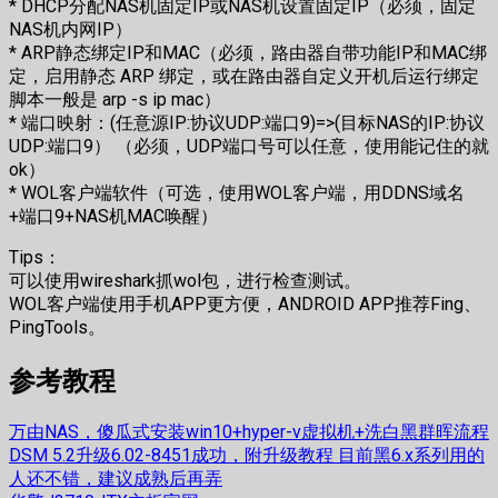
* DHCP分配NAS机固定IP或NAS机设置固定IP（必须，固定
NAS机内网IP）
* ARP静态绑定IP和MAC（必须，路由器自带功能IP和MAC绑
定，启用静态 ARP 绑定，或在路由器自定义开机后运行绑定
脚本一般是 arp -s ip mac）
* 端口映射：(任意源IP:协议UDP:端口9)=>(目标NAS的IP:协议
UDP:端口9） （必须，UDP端口号可以任意，使用能记住的就
ok）
* WOL客户端软件（可选，使用WOL客户端，用DDNS域名
+端口9+NAS机MAC唤醒）
Tips：
可以使用wireshark抓wol包，进行检查测试。
WOL客户端使用手机APP更方便，ANDROID APP推荐Fing、
PingTools。
参考教程
万由NAS，傻瓜式安装win10+hyper-v虚拟机+洗白黑群晖流程
DSM 5.2升级6.02-8451成功，附升级教程 目前黑6.x系列用的
人还不错，建议成熟后再弄