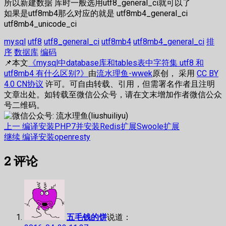
所以新建数据 库时一般选用utf8_general_ci就可以了
如果是utf8mb4那么对应的就是 utf8mb4_general_ci
utf8mb4_unicode_ci
mysql
utf8
utf8_general_ci
utf8mb4
utf8mb4_general_ci
排
序
数据库
编码
📌本文
《mysql中database库和tables表中字符集 utf8 和
utf8mb4 有什么区别?》
由
流水理鱼-wwek
原创， 采用
CC BY
4.0 CN协议
许可。可自由转载、引用，但需署名作者且注明
文章出处。如转载至微信公众号，请在文末增加作者微信公众
号二维码。
文
上
上一
编译安装PHP7并安装Redis扩展Swoole扩展
篇
下
继续
编译安装openresty
章
文
篇
2
评论
章：
文
导
章：
航
五毛钱的饼
说道：