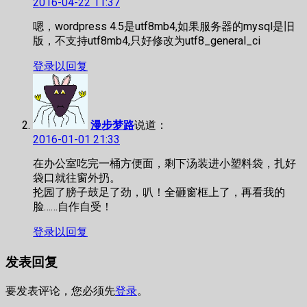
2016-04-22 11:37
嗯，wordpress 4.5是utf8mb4,如果服务器的mysql是旧
版，不支持utf8mb4,只好修改为utf8_general_ci
登录以回复
漫步梦路
说道：
2016-01-01 21:33
在办公室吃完一桶方便面，剩下汤装进小塑料袋，扎好
袋口就往窗外扔。
抡园了膀子鼓足了劲，叭！全砸窗框上了，再看我的
脸……自作自受！
登录以回复
发表回复
要发表评论，您必须先
登录
。