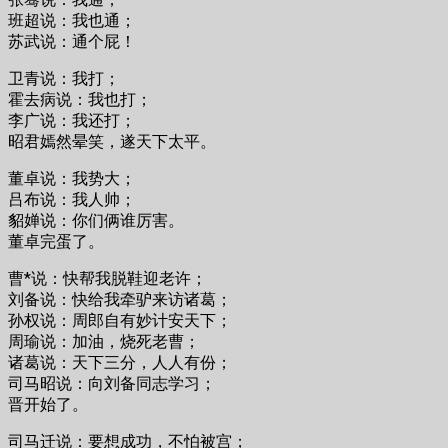
班超说：我也通；
苏武说：通个屁！
卫青说：我打；
霍去病说：我也打；
李广说：我还打；
昭君嫣然晕笑，遂天下太平。
董卓说：我势大；
吕布说：我人帅；
貂婵说：你们俩谁厉害。
董卓完蛋了。
曹*说：快帮我脱鞋迎老许；
刘备说：快给我牵驴来访诸葛；
孙权说：周郎自有妙计安天下；
周瑜说：加油，烧死老曹；
诸葛说：天下三分，人人有份；
司马昭说：向刘备同志学习；
晋开始了。
司马迁说：要想成功，不怕被宫；