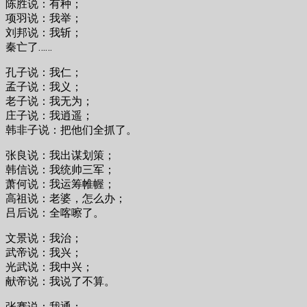
陈胜说：有种；
项羽说：我举；
刘邦说：我斩；
秦亡了……
孔子说：我仁；
孟子说：我义；
老子说：我无为；
庄子说：我逍遥；
韩非子说：把他们全抓了。
张良说：我出谋划策；
韩信说：我统帅三军；
萧何说：我运筹帷幄；
高祖说：老婆，怎么办；
吕后说：全喀嚓了。
文景说：我治；
武帝说：我兴；
光武说：我中兴；
献帝说：我说了不算。
张骞说：我通；