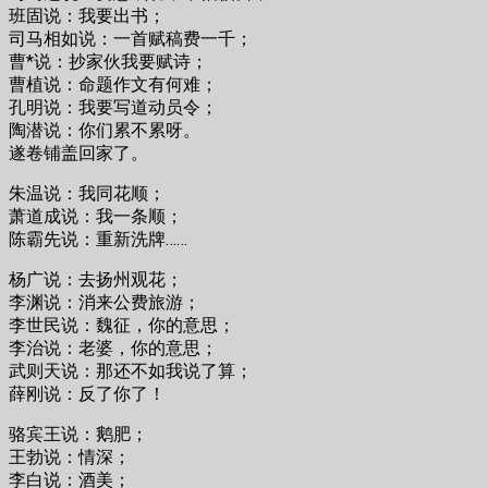
班固说：我要出书；
司马相如说：一首赋稿费一千；
曹*说：抄家伙我要赋诗；
曹植说：命题作文有何难；
孔明说：我要写道动员令；
陶潜说：你们累不累呀。
遂卷铺盖回家了。
朱温说：我同花顺；
萧道成说：我一条顺；
陈霸先说：重新洗牌……
杨广说：去扬州观花；
李渊说：消来公费旅游；
李世民说：魏征，你的意思；
李治说：老婆，你的意思；
武则天说：那还不如我说了算；
薛刚说：反了你了！
骆宾王说：鹅肥；
王勃说：情深；
李白说：酒美；