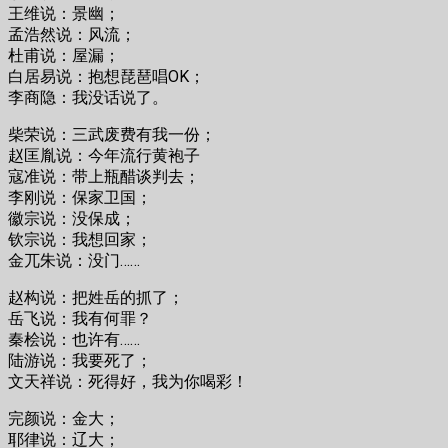
王维说：景幽；
孟浩然说：风流；
杜甫说：屋漏；
白居易说：抱想琵琶唱OK；
李商隐：我没话说了。
柴荣说：三武废费有我一份；
赵匡胤说：今年流行黄袍子
寇准说：带上瓶醋谈判去；
李刚说：保家卫国；
徽宗说：没保成；
钦宗说：我想回家；
金兀朱说：没门……
赵构说：把姓岳的抓了；
岳飞说：我有何罪？
秦桧说：也许有……
陆游说：我要死了；
文天祥说：死得好，我为你喝彩！
完颜说：金大；
耶律说：辽大；