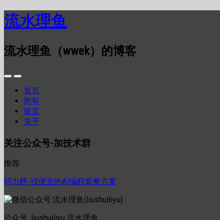
流水理鱼
流水理鱼（wwek）的博客
首页
所有
留言
关于
关注公众号-加技术群
推荐
码力榜-找便宜的AI编程套餐方案
公众号: liushuiliyu 流水理鱼