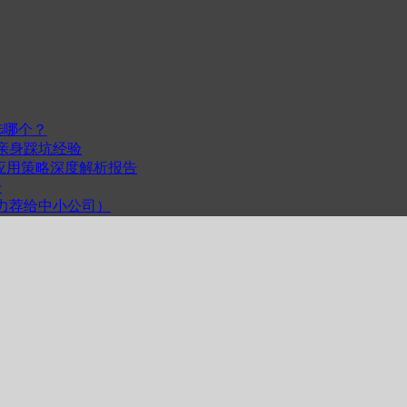
选哪个？
我的亲身踩坑经验
度与跨平台应用策略深度解析报告
步
计（力荐给中小公司）