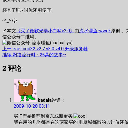
杯具了吧~叫你还图便宜·
· ^_^ 🙂
📌本文
《买了微软光学小白鲨v2.0》
由
流水理鱼-wwek
原创， 
信公众号二维码。
文
上
上一
eset nod32 v2.7 v3.0 v4.0 升级服务器
篇
下
继续
网络流行时：杯具的故事~
章
文
篇
2
评论
章：
文
导
章：
航
kadala
说道：
2009-10-28 03:11
买IT产品推荐到京东或新蛋买.
我在用的几乎都是在这两家买的,电脑城都懒的去讨价还价