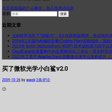
点击添加我的个人微信，加入技术讨论群
搜索
近期文章
当AI程序员有了”超能力”：4大技能框架横评，告诉我你
2026年2月国内AI编程套餐(Coding Plan)选购指南：
2025年 Kotlin Multiplatform (KMP) 技术成熟
CloudCanal在表重构中的应用MySQL三表合一准实时同
2022年了基于 Apache Doris 的数据仓库平台架构设
买了微软光学小白鲨v2.0
2009-10-26
by
wwek
·
2条评论
🙂